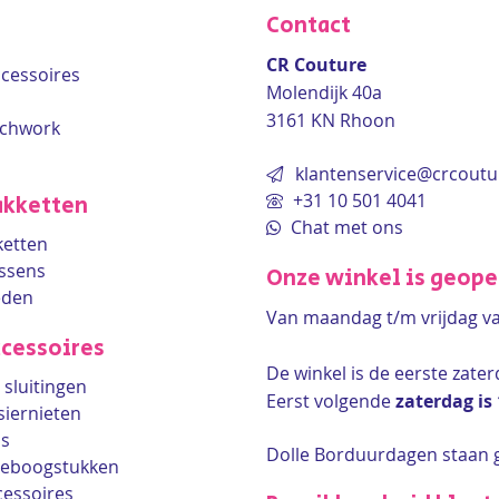
Contact
CR Couture
accessoires
Molendijk 40a
3161 KN Rhoon
tchwork
klantenservice@crcoutu
+31 10 501 4041
kketten
Chat met ons
etten
ssens
Onze winkel is geop
eden
Van maandag t/m vrijdag v
cessoires
De winkel is de
eerste zate
sluitingen
Eerst volgende
zaterdag is
siernieten
ls
Dolle Borduurdagen staan 
lleboogstukken
cessoires