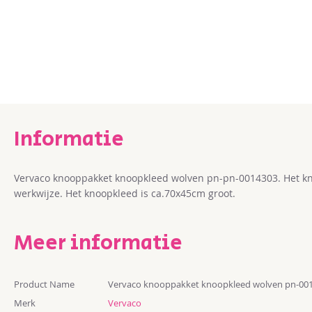
Ga
naar
het
begin
van
de
afbeeldingen-
gallerij
Vervaco knooppakket knoopkleed wolven pn-pn-0014303. Het kn
werkwijze. Het knoopkleed is ca.70x45cm groot.
Meer informatie
Meer
Product Name
Vervaco knooppakket knoopkleed wolven pn-00
informatie
Merk
Vervaco