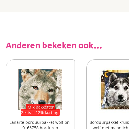
Anderen bekeken ook...
Mix pakketten
2 kits = 12% korting
Lanarte borduurpakket wolf pn-
Borduurpakket krui
0166758 borduren
wolf met maanlich