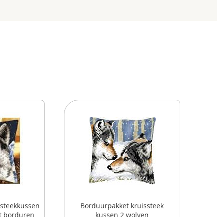
ssteekkussen
Borduurpakket kruissteek
t borduren
kussen 2 wolven