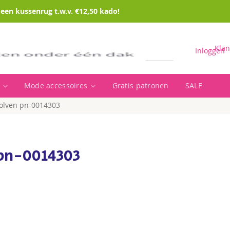
en kussenrug t.w.v. €12,50 kado!
Klan
Inloggen
Mode accessoires
Gratis patronen
SALE
Zoeken
olven pn-0014303
pn-0014303