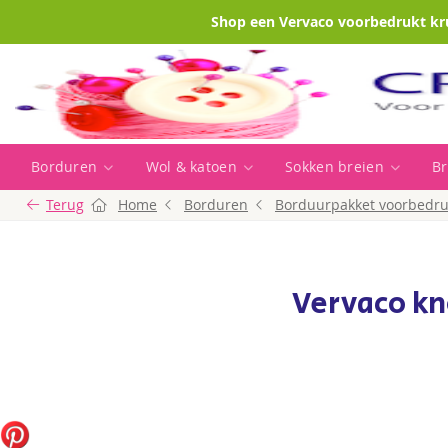
Shop een Vervaco voorbedrukt kr
Borduren
Wol & katoen
Sokken breien
Br
Terug
Home
Borduren
Borduurpakket voorbedru
Vervaco k
Ga
naar