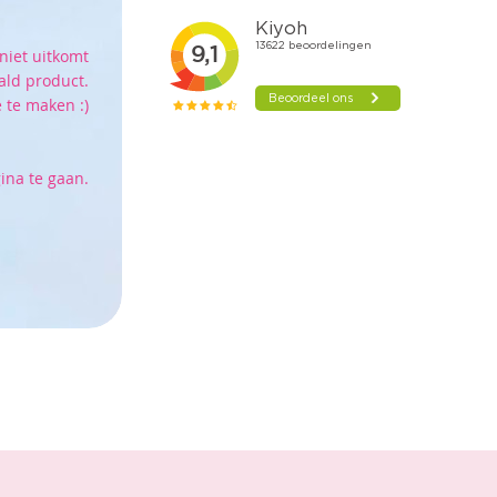
niet uitkomt
ald product.
 te maken :)
ina te gaan.