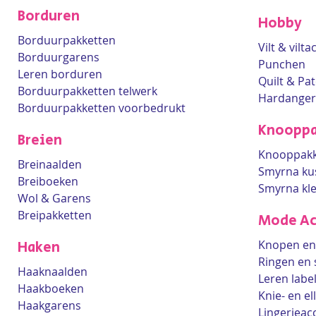
Borduren
Hobby
Borduurpakketten
Vilt & vilt
Borduurgarens
Punchen
Leren borduren
Quilt & Pa
Borduurpakketten telwerk
Hardanger
Borduurpakketten voorbedrukt
Knooppa
Breien
Knooppakk
Breinaalden
Smyrna ku
Breiboeken
Smyrna kl
Wol & Garens
Breipakketten
Mode Ac
Knopen en 
Haken
Ringen en 
Haaknaalden
Leren labe
Haakboeken
Knie- en e
Haakgarens
Lingerieac