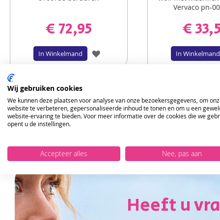
Vervaco pn-0
€ 72,95
€ 33,
VOEG
In Winkelmand
In Winkelmand
TOE
AAN
Wij gebruiken cookies
We kunnen deze plaatsen voor analyse van onze bezoekersgegevens, om onz
VERLANGLIJST
website te verbeteren, gepersonaliseerde inhoud te tonen en om u een gewel
website-ervaring te bieden. Voor meer informatie over de cookies die we geb
opent u de instellingen.
Accepteer alles
Nee, pas aan
Heeft u vr