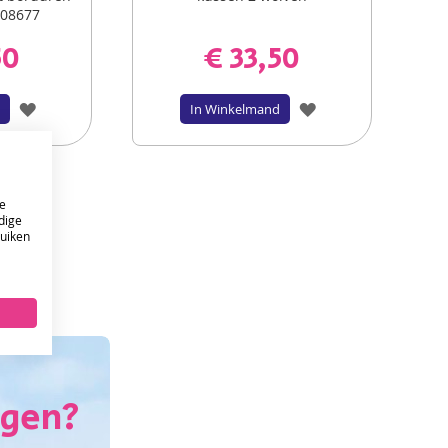
008677
50
€ 33,50
VOEG
VOEG
In Winkelmand
TOE
TOE
AAN
AAN
e
VERLANGLIJST
VERLANGLIJST
dige
ruiken
ONTVANG DE NIEUWSBRIEF EN KRIJG
10%
KORTING OP JE EERSTE ONLINE BESTELLING!
VERSTUUR
agen?