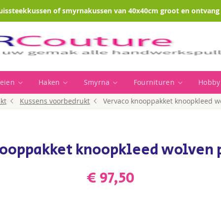
uissteekkussen of smyrnakussen van 40x40cm groot en ontvang e
eien
Haken
Smyrna
Fournituren
Hobby
kt
Kussens voorbedrukt
Vervaco knooppakket knoopkleed w
nooppakket knoopkleed wolven 
€ 97,50