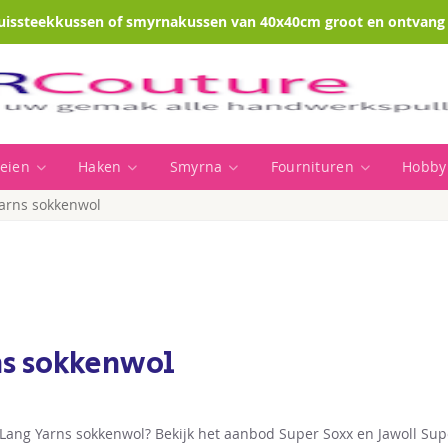
uissteekkussen of smyrnakussen van 40x40cm groot en ontvang e
eien
Haken
Smyrna
Fournituren
Hobby
arns sokkenwol
ns sokkenwol
Lang Yarns sokkenwol? Bekijk het aanbod Super Soxx en Jawoll Sup