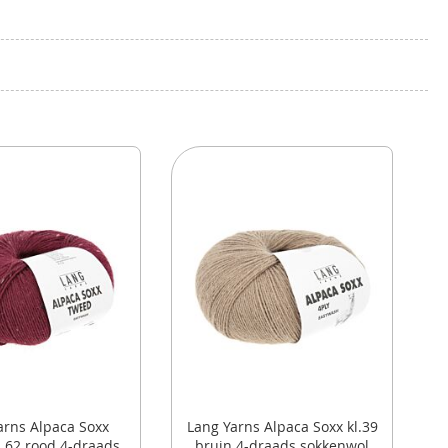
arns Alpaca Soxx
Lang Yarns Alpaca Soxx kl.39
.62 rood 4-draads
bruin 4-draads sokkenwol