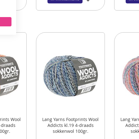
ONTVANG DE NIEUWSBRIEF EN KRIJG
10%
TOE
TOE
KORTING OP JE EERSTE ONLINE BESTELLING!
AAN
AAN
VERLANGLIJST
VERLANGLIJST
VERSTUUR
rints Wool
Lang Yarns Footprints Wool
Lang Yar
4-draads
Addicts kl.19 4-draads
Addict
00gr.
sokkenwol 100gr.
sok