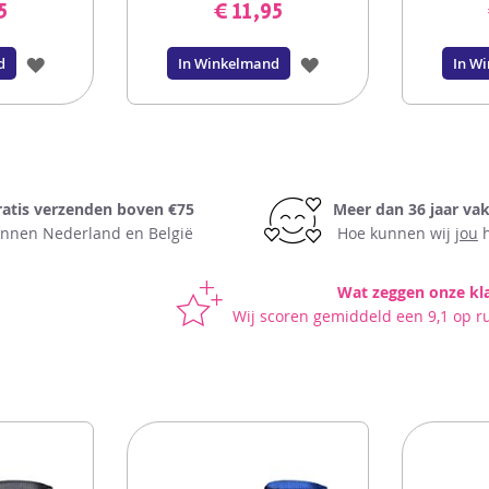
5
€ 11,95
VOEG
VOEG
d
In Winkelmand
In W
TOE
TOE
AAN
AAN
VERLANGLIJST
VERLANGLIJST
ratis verzenden boven €75
Meer dan 36 jaar va
innen Nederland en België
Hoe kunnen wij
jou
h
Wat zeggen onze kl
Wij scoren gemiddeld een 9,1 op r