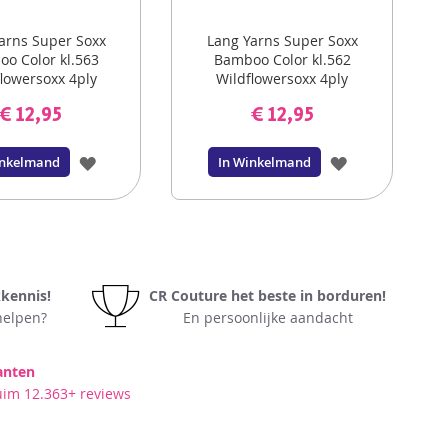
arns Super Soxx
Lang Yarns Super Soxx
o Color kl.563
Bamboo Color kl.562
lowersoxx 4ply
Wildflowersoxx 4ply
sokkenwol
sokkenwol
€ 12,95
€ 12,95
VOEG
VOEG
inkelmand
In Winkelmand
TOE
TOE
AAN
AAN
VERLANGLIJST
VERLANGLIJS
kkennis!
CR Couture het beste in borduren!
elpen?
En persoonlijke aandacht
anten
uim 12.363+ reviews