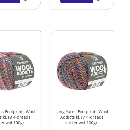
TOE
TOE
AAN
AAN
VERLANGLIJST
VERLANGLIJS
ns Footprints Wool
Lang Yarns Footprints Wool
s kl.18 4-draads
Addicts kl.17 4-draads
kenwol 100gr.
sokkenwol 100gr.