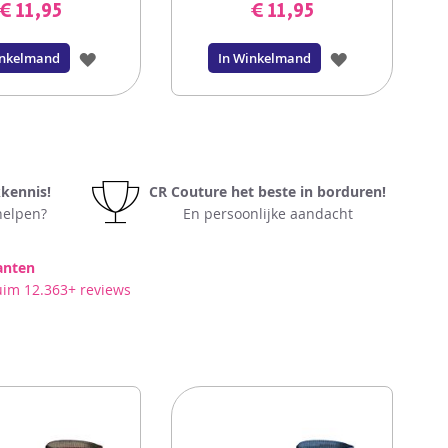
€ 11,95
€ 11,95
VOEG
VOEG
inkelmand
In Winkelmand
TOE
TOE
AAN
AAN
VERLANGLIJST
VERLANGLIJS
kkennis!
CR Couture het beste in borduren!
elpen?
En persoonlijke aandacht
anten
uim 12.363+ reviews