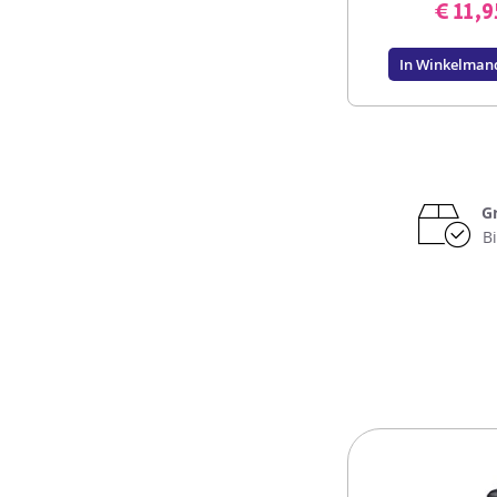
€ 11,9
In Winkelman
G
B