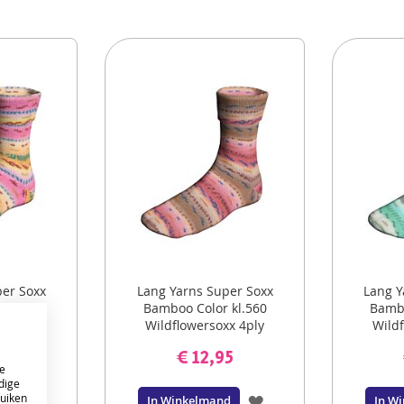
per Soxx
Lang Yarns Super Soxx
Lang Y
 kl.561
Bamboo Color kl.560
Bambo
x 4ply
Wildflowersoxx 4ply
Wildf
ol
sokkenwol
5
€ 12,95
e
dige
ruiken
VOEG
VOEG
d
In Winkelmand
In W