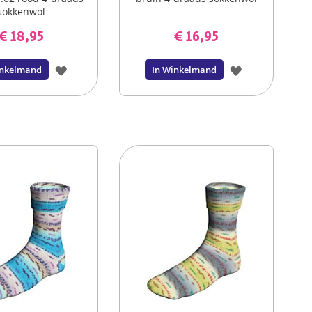
sokkenwol
€ 18,95
€ 16,95
VOEG
VOEG
inkelmand
In Winkelmand
TOE
TOE
AAN
AAN
VERLANGLIJST
VERLANGLIJS