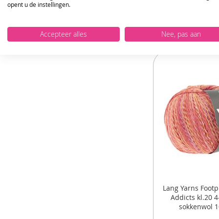
opent u de instellingen.
Accepteer alles
Nee, pas aan
Lang Yarns Footp
Addicts kl.20 
sokkenwol 1