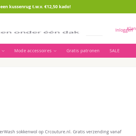
en kussenrug t.w.v. €12,50 kado!
Klan
Inloggen
Mode accessoires
Gratis patronen
SALE
Zoeken
erWash sokkenwol op Crcouture.nl. Gratis verzending vanaf