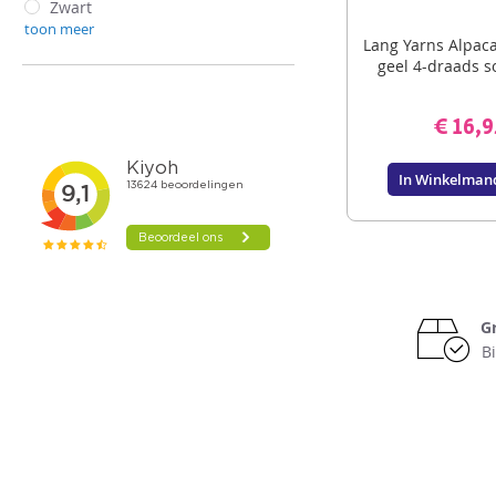
Zwart
toon meer
Lang Yarns Alpaca
geel 4-draads 
€ 16,9
In Winkelman
G
B