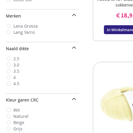
sokkenw
€ 18,9
Merken
Lana Grossa
In Winkelman
Lang Yarns
Naald dikte
2.5
3.0
3.5
4
4.5
Kleur garen CRC
Wit
Naturel
Beige
Grijs