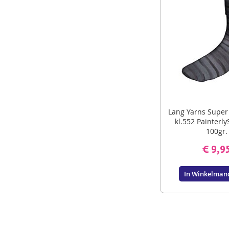
Lang Yarns Super
kl.552 Painterly
100gr.
€ 9,9
In Winkelman