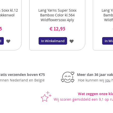
 Soxx kl.12
Lang Yarns Super Soxx
Lang Y
sokkenwol
Bamboo Color kl.564
Bambo
Wildflowersoxx 4ply
Wildf
sokkenwol
5
€ 12,95
VOEG
VOEG
d
In Winkelmand
In W
TOE
TOE
AAN
AAN
VERLANGLIJST
VERLANGLIJST
ratis verzenden boven €75
Meer dan 36 jaar va
innen Nederland en België
Hoe kunnen wij
jou
h
Wat zeggen onze kl
Wij scoren gemiddeld een 9,1 op r