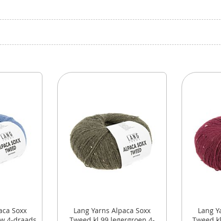
aca Soxx
Lang Yarns Alpaca Soxx
Lang Y
uw 4-draads
Tweed kl.99 legergroen 4-
Tweed kl