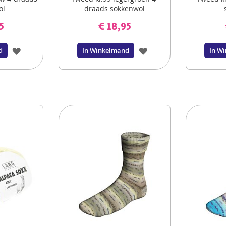
ol
draads sokkenwol
5
€ 18,95
VOEG
VOEG
d
In Winkelmand
In W
TOE
TOE
AAN
AAN
VERLANGLIJST
VERLANGLIJST