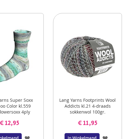
arns Super Soxx
Lang Yarns Footprints Wool
o Color kl.559
Addicts kl.21 4-draads
lowersoxx 4ply
sokkenwol 100gr.
sokkenwol
€ 12,95
€ 11,95
VOEG
VOEG
inkelmand
In Winkelmand