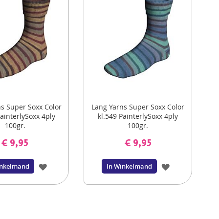
s Super Soxx Color
Lang Yarns Super Soxx Color
PainterlySoxx 4ply
kl.549 PainterlySoxx 4ply
100gr.
100gr.
€ 9,95
€ 9,95
VOEG
VOEG
inkelmand
In Winkelmand
TOE
TOE
AAN
AAN
VERLANGLIJST
VERLANGLIJS