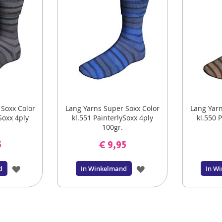
 Soxx Color
Lang Yarns Super Soxx Color
Lang Yarn
Soxx 4ply
kl.551 PainterlySoxx 4ply
kl.550 
100gr.
5
€ 9,95
VOEG
VOEG
d
In Winkelmand
In W
TOE
TOE
AAN
AAN
VERLANGLIJST
VERLANGLIJST