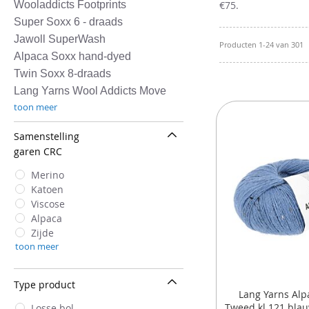
€75.
Wooladdicts Footprints
Super Soxx 6 - draads
Jawoll SuperWash
Producten
1
-
24
van
301
Alpaca Soxx hand-dyed
Twin Soxx 8-draads
Lang Yarns Wool Addicts Move
toon meer
Samenstelling
garen CRC
Merino
Katoen
Viscose
Alpaca
Zijde
toon meer
Type product
Lang Yarns Alp
Tweed kl.121 bla
Losse bol