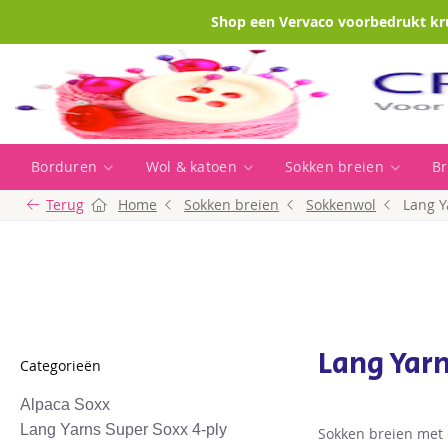
Shop een Vervaco voorbedrukt kr
Borduren
Wol & katoen
Sokken breien
Br
Terug
Home
Sokken breien
Sokkenwol
Lang Y
Lang Yar
Categorieën
Alpaca Soxx
Lang Yarns Super Soxx 4-ply
Sokken breien met 