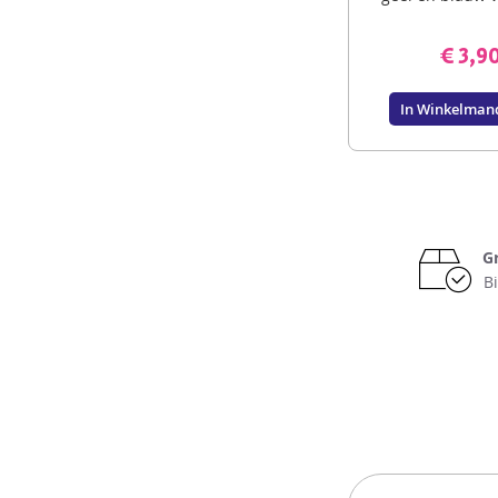
€ 3,9
In Winkelman
G
B