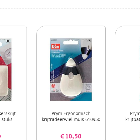
erskrijt
Prym Ergonomisch
Prym
2 stuks
krijtradeerwiel muis 610950
krijtp
0
€ 10,50