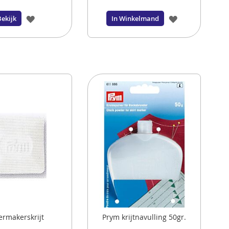
VOEG
VOEG
Bekijk
In Winkelmand
TOE
TOE
AAN
AAN
VERLANGLIJST
VERLANGLIJS
ermakerskrijt
Prym krijtnavulling 50gr.