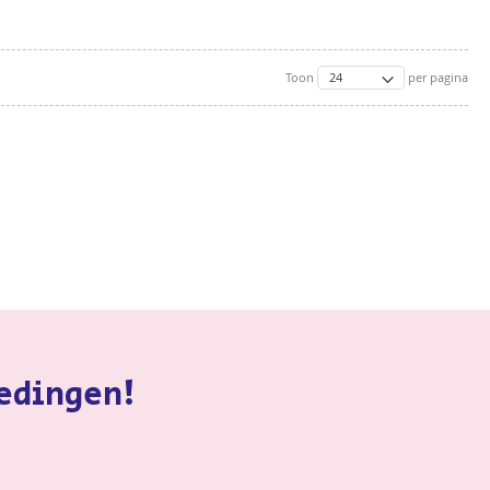
Toon
per pagina
iedingen!