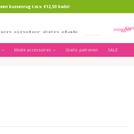
en kussenrug t.w.v. €12,50 kado!
Klan
Inloggen
Mode accessoires
Gratis patronen
SALE
Zoeken