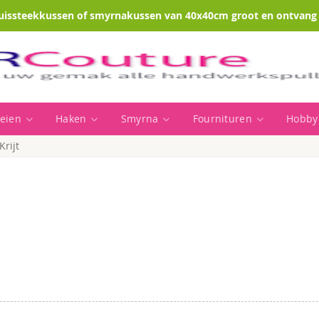
uissteekkussen of smyrnakussen van 40x40cm groot en ontvang e
eien
Haken
Smyrna
Fournituren
Hobby
Krijt