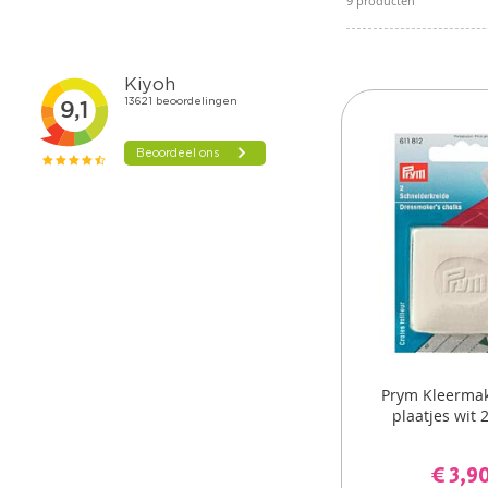
9
producten
Prym Kleermak
plaatjes wit 
€ 3,9