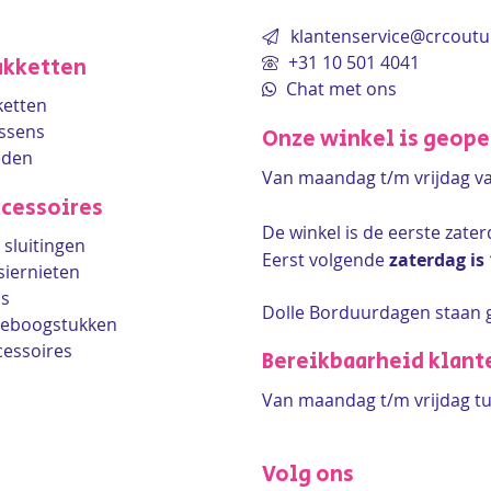
klantenservice@crcoutu
+31 10 501 4041
kketten
Chat met ons
etten
ssens
Onze winkel is geop
eden
Van maandag t/m vrijdag v
cessoires
De winkel is de
eerste zate
sluitingen
Eerst volgende
zaterdag is
siernieten
ls
Dolle Borduurdagen staan 
lleboogstukken
cessoires
Bereikbaarheid klant
Van maandag t/m vrijdag tu
Volg ons