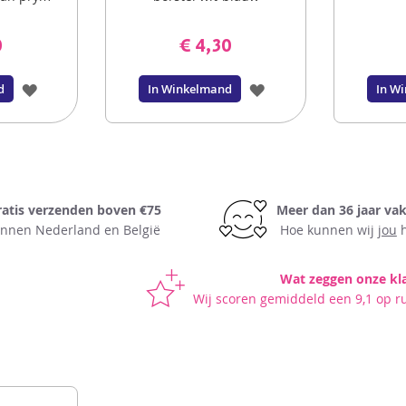
0
€ 4,30
VOEG
VOEG
d
In Winkelmand
In W
TOE
TOE
AAN
AAN
VERLANGLIJST
VERLANGLIJST
ratis verzenden boven €75
Meer dan 36 jaar va
innen Nederland en België
Hoe kunnen wij
jou
h
Wat zeggen onze kl
Wij scoren gemiddeld een 9,1 op r