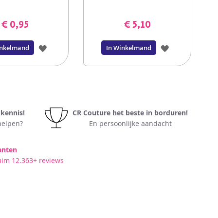
€ 0,95
€ 5,10
VOEG
VOEG
inkelmand
In Winkelmand
TOE
TOE
AAN
AAN
VERLANGLIJST
VERLANGLIJS
kkennis!
CR Couture het beste in borduren!
elpen?
En persoonlijke aandacht
anten
uim 12.363+ reviews