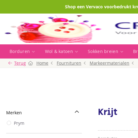
Shop een Vervaco voorbedrukt kr
Borduren
Wol & katoen
Sokken breien
Br
Terug
Home
Fournituren
Markeermaterialen
Krijt
Merken
Prym