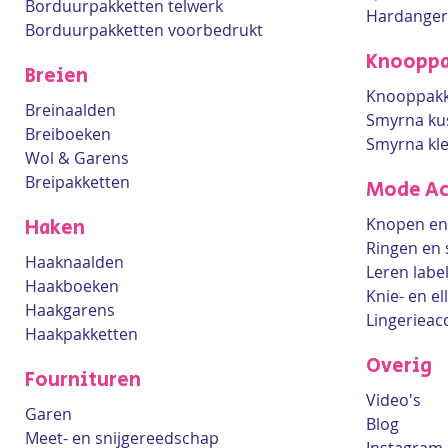
Borduurpakketten telwerk
Hardanger
Borduurpakketten voorbedrukt
Knooppa
Breien
Knooppakk
Breinaalden
Smyrna ku
Breiboeken
Smyrna kl
Wol & Garens
Breipakketten
Mode Ac
Knopen en 
Haken
Ringen en 
Haaknaalden
Leren labe
Haakboeken
Knie- en e
Haakgarens
Lingerieac
Haakpakketten
Overig
Fournituren
Video's
Garen
Blog
Meet- en snijgereedschap