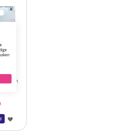
e
dige
ruiken
ONTVANG DE NIEUWSBRIEF EN KRIJG
10%
KORTING OP JE EERSTE ONLINE BESTELLING!
skrijt in
t mesje
VERSTUUR
0
VOEG
d
TOE