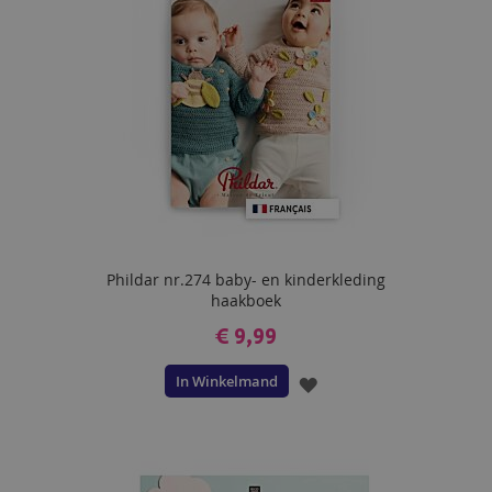
Phildar nr.274 baby- en kinderkleding
haakboek
€ 9,99
In Winkelmand
VOEG
TOE
AAN