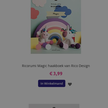
VERLANGLIJST
Ricorumi Magic haakboek van Rico Design
€ 3,99
In Winkelmand
VOEG
TOE
AAN