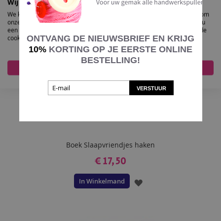
Wij gebruiken cookies
We kunnen deze plaatsen voor analyse van onze bezoekersgegevens, om
onze website te verbeteren, gepersonaliseerde inhoud te tonen en om u
een geweldige website-ervaring te bieden. Voor meer informatie over de
ONTVANG DE NIEUWSBRIEF EN KRIJG
cookies die we gebruiken opent u de instellingen.
10%
KORTING OP JE EERSTE ONLINE
BESTELLING!
Accepteer alles
Nee, pas aan
VERSTUUR
Boek Slaapvriendjes haken
€ 17,50
In Winkelmand
VOEG
TOE
AAN