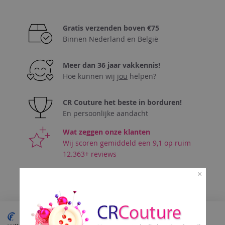
AAN
VERLANGLIJST
Gratis verzenden boven €75
Binnen Nederland en België
Meer dan 36 jaar vakkennis!
Hoe kunnen wij
jou
helpen?
CR Couture het beste in borduren!
En persoonlijke aandacht
Wat zeggen onze klanten
Wij scoren gemiddeld een 9,1 op ruim
12.363+ reviews