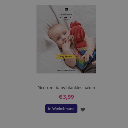
AAN
VERLANGLIJST
Ricorumi baby blankies haken
€ 3,99
In Winkelmand
VOEG
TOE