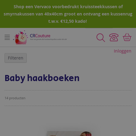
Shop een Vervaco voorbedrukt kruissteekkussen of
smyrnakussen van 40x40cm groot en ontvang een kussenrug
t.w.v. €12,50 kado!
Zoeken
Inloggen
Filteren
Baby haakboeken
14
producten