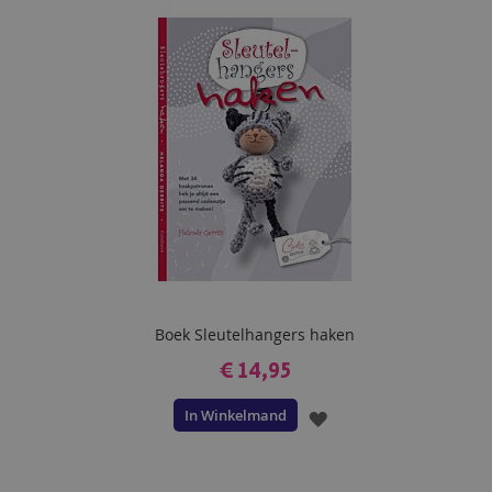
AAN
VERLANGLIJST
Boek Sleutelhangers haken
€ 14,95
In Winkelmand
VOEG
TOE