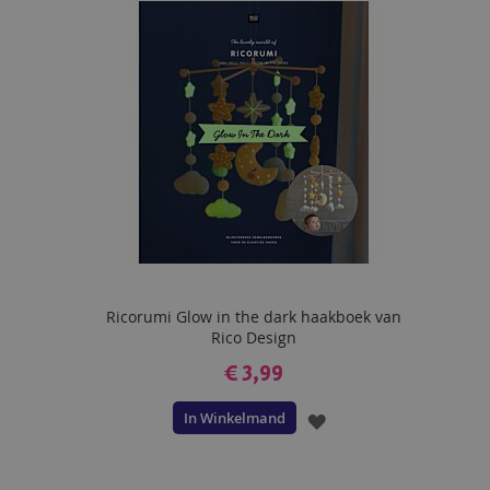
VERLANGLIJST
Ricorumi Glow in the dark haakboek van
Rico Design
€ 3,99
In Winkelmand
VOEG
TOE