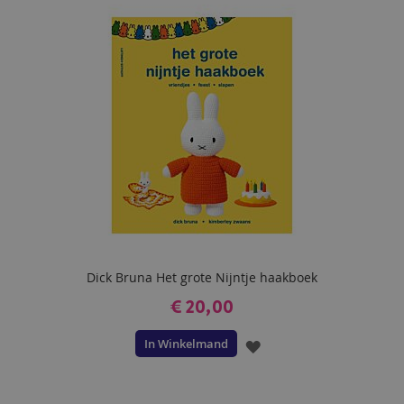
AAN
VERLANGLIJST
Dick Bruna Het grote Nijntje haakboek
€ 20,00
In Winkelmand
VOEG
TOE