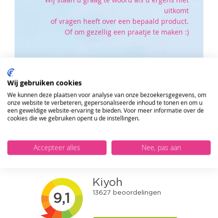
uitkomt
of vragen heeft over een bepaald product.
Of om gezellig een praatje te maken :)
Klik hier om naar onze klantenservice pagina te
gaan.
Wij gebruiken cookies
We kunnen deze plaatsen voor analyse van onze bezoekersgegevens, om
ONTVANG DE NIEUWSBRIEF EN KRIJG
onze website te verbeteren, gepersonaliseerde inhoud te tonen en om u
10%
KORTING OP JE EERSTE ONLINE
een geweldige website-ervaring te bieden. Voor meer informatie over de
BESTELLING!
cookies die we gebruiken opent u de instellingen.
Accepteer alles
VERSTUUR
Nee, pas aan