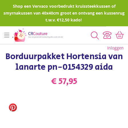
Shop een Vervaco voorbedrukt kruissteekkussen of
smyrnakussen van 40x40cm groot en ontvang een kussenrug
t.w.v. €12,50 kado!
Zoeken
Inloggen
Borduurpakket Hortensia van
lanarte pn-0154329 aida
€ 57,95
Ga
naar
het
einde
van