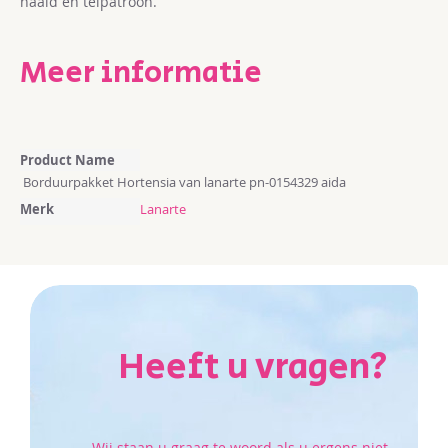
naald en telpatroon.
Meer informatie
Meer
Product Name
informatie
Borduurpakket Hortensia van lanarte pn-0154329 aida
Merk
Lanarte
Heeft u vragen?
Wij staan u graag te woord als u ergens niet