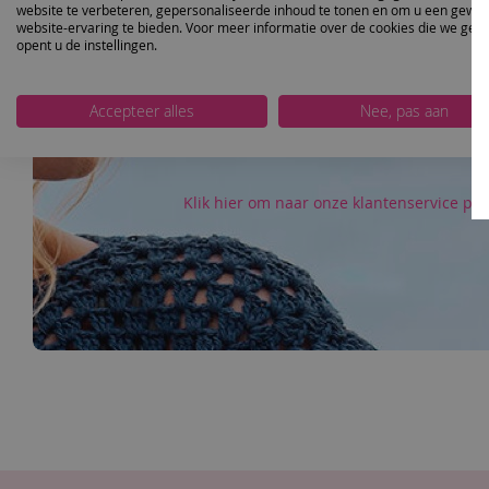
website te verbeteren, gepersonaliseerde inhoud te tonen en om u een gewel
website-ervaring te bieden. Voor meer informatie over de cookies die we geb
opent u de instellingen.
Wij staan u graag te woord als u ergens 
of vragen heeft over een bepa
Accepteer alles
Nee, pas aan
Of om gezellig een praatje
Klik hier om naar onze klantenservice pag