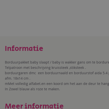
Ga
naar
het
begin
van
de
afbeeldingen-
gallerij
Borduurpakket baby slaapt / baby is wakker gans om te bordure
Telpatroon met beschrijving kruissteek ,stiksteek .
borduurgaren dmc een borduurnaald en borduurstof aida 5.4 
afm. 18x14 cm .
mMet volledig alfabet.en een koord om het aan de deur te han
In Zowel blauw als roze te maken.
Meer informatie