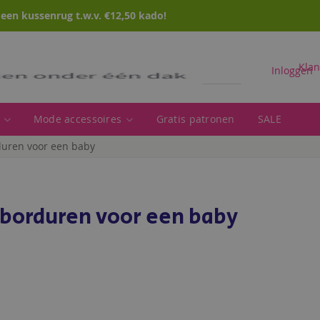
en kussenrug t.w.v. €12,50 kado!
Klan
Inloggen
Mode accessoires
Gratis patronen
SALE
Zoeken
duren voor een baby
 borduren voor een baby