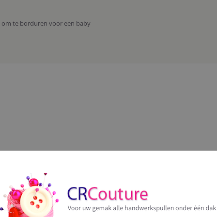
s om te borduren voor een baby
agen?
e