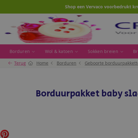
Shop een Vervaco voorbedrukt kr
Borduren
Wol & katoen
Sokken breien
Br
Terug
Home
Borduren
Geboorte borduurpakkett
Borduurpakket baby sla
Ga
naar