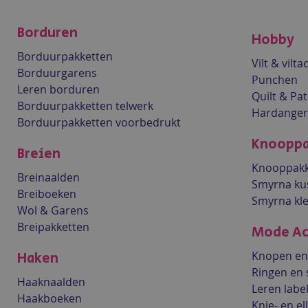
Borduren
Hobby
Borduurpakketten
Vilt & vilt
Borduurgarens
Punchen
Leren borduren
Quilt & Pa
Borduurpakketten telwerk
Hardanger
Borduurpakketten voorbedrukt
Knooppa
Breien
Knooppakk
Breinaalden
Smyrna ku
Breiboeken
Smyrna kl
Wol & Garens
Breipakketten
Mode Ac
Knopen en 
Haken
Ringen en 
Haaknaalden
Leren labe
Haakboeken
Knie- en e