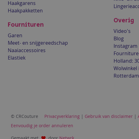
Haakgarens
Lingerieac
Haakpakketten
Overig
Fournituren
Video's
Garen
Blog
Meet- en snijgereedschap
Instagram
Naaiaccessoires
Fourniture
Elastiek
Holland: 3
Wolwinkel 
Rotterdam
© CRCouture
Privacyverklaring
|
Gebruik van disclaimer
|
Eenvoudig je order annuleren
Gemaakt met
door
Netwrk
.