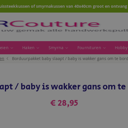
uissteekkussen of smyrnakussen van 40x40cm groot en ontvang e
eien
Haken
Smyrna
Fournituren
Hobby
en
Borduurpakket baby slaapt / baby is wakker gans om te bor
apt / baby is wakker gans om te
€ 28,95