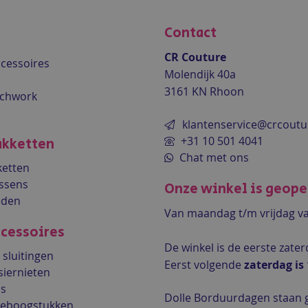
Contact
CR Couture
accessoires
Molendijk 40a
3161 KN Rhoon
tchwork
klantenservice@crcoutu
+31 10 501 4041
kketten
Chat met ons
etten
ssens
Onze winkel is geop
eden
Van maandag t/m vrijdag v
cessoires
De winkel is de
eerste zate
sluitingen
Eerst volgende
zaterdag is
siernieten
ls
Dolle Borduurdagen staan 
lleboogstukken