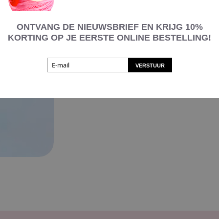
dige
ruiken
ONTVANG DE NIEUWSBRIEF EN KRIJG
10%
niet uitkomt
KORTING OP JE EERSTE ONLINE BESTELLING!
ald product.
 te maken :)
VERSTUUR
ina te gaan.