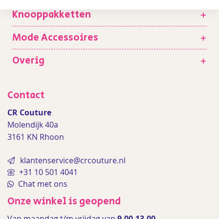
Knooppakketten
+
Mode Accessoires
+
Overig
+
Contact
CR Couture
Molendijk 40a
3161 KN Rhoon
klantenservice@crcouture.nl
+31 10 501 4041
Chat met ons
Onze winkel is geopend
Van maandag t/m vrijdag van
9.00-13.00