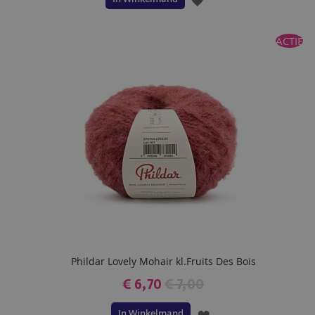
TOE
ACTIE
AAN
VERLANGLIJST
Phildar Lovely Mohair kl.Fruits Des Bois
€ 6,70
€ 7,00
In Winkelmand
VOEG