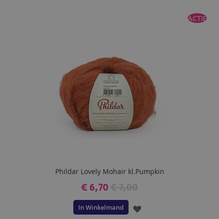
TOE
ACTIE
AAN
VERLANGLIJST
Phildar Lovely Mohair kl.Pumpkin
€ 6,70
€ 7,00
In Winkelmand
VOEG