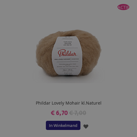
ACTIE
Phildar Lovely Mohair kl.Naturel
€ 6,70
€ 7,00
In Winkelmand
VOEG
TOE