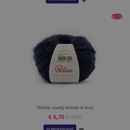
TOE
ACTIE
AAN
VERLANGLIJST
Phildar Lovely Mohair kl.Nuit
€ 6,70
€ 7,00
In Winkelmand
VOEG