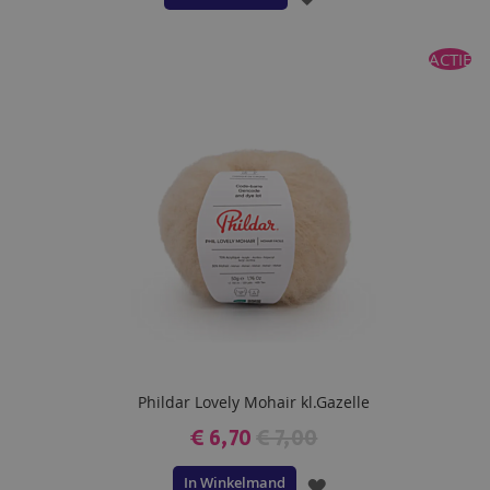
TOE
ACTIE
AAN
VERLANGLIJST
Phildar Lovely Mohair kl.Gazelle
€ 6,70
€ 7,00
In Winkelmand
VOEG