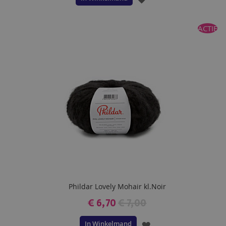
TOE
ACTIE
AAN
VERLANGLIJST
Phildar Lovely Mohair kl.Noir
€ 6,70
€ 7,00
In Winkelmand
VOEG