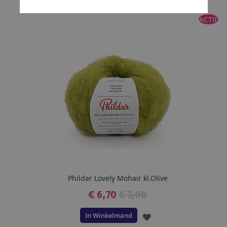
TOE
ACTIE
AAN
VERLANGLIJST
Phildar Lovely Mohair kl.Olive
€ 6,70
€ 7,00
In Winkelmand
VOEG