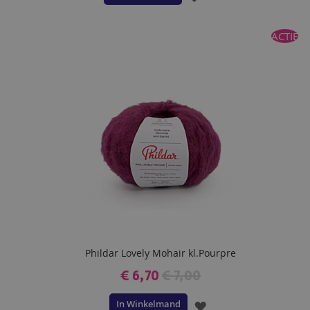
TOE
ACTIE
AAN
VERLANGLIJST
Phildar Lovely Mohair kl.Pourpre
€ 6,70
€ 7,00
In Winkelmand
VOEG