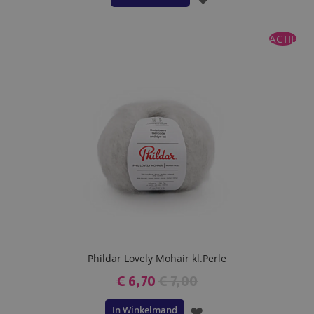
TOE
ACTIE
AAN
VERLANGLIJST
Phildar Lovely Mohair kl.Perle
€ 6,70
€ 7,00
In Winkelmand
VOEG