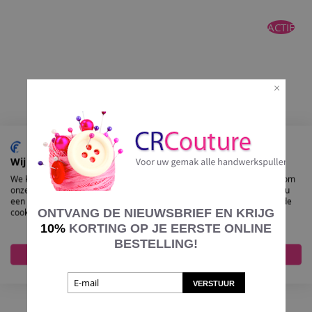
TOE
ACTIE
AAN
VERLANGLIJST
Wij gebruiken cookies
We kunnen deze plaatsen voor analyse van onze bezoekersgegevens, om
onze website te verbeteren, gepersonaliseerde inhoud te tonen en om u
een geweldige website-ervaring te bieden. Voor meer informatie over de
ONTVANG DE NIEUWSBRIEF EN KRIJG
cookies die we gebruiken opent u de instellingen.
10%
KORTING OP JE EERSTE ONLINE
BESTELLING!
Phildar Lovely Mohair kl.Miel
Accepteer alles
Nee, pas aan
€ 6,70
€ 7,00
VERSTUUR
In Winkelmand
VOEG