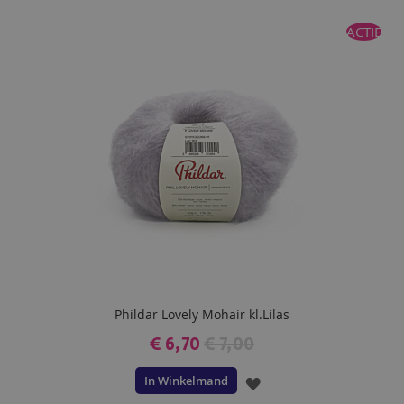
TOE
ACTIE
AAN
VERLANGLIJST
Phildar Lovely Mohair kl.Lilas
€ 6,70
€ 7,00
In Winkelmand
VOEG