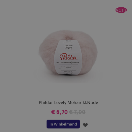
TOE
ACTIE
AAN
VERLANGLIJST
Phildar Lovely Mohair kl.Nude
€ 6,70
€ 7,00
In Winkelmand
VOEG