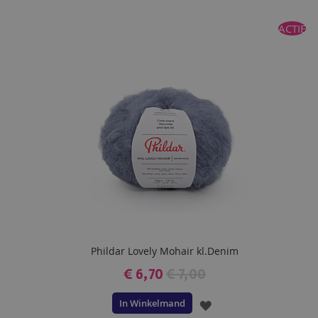
TOE
ACTIE
AAN
VERLANGLIJST
Phildar Lovely Mohair kl.Denim
€ 6,70
€ 7,00
In Winkelmand
VOEG