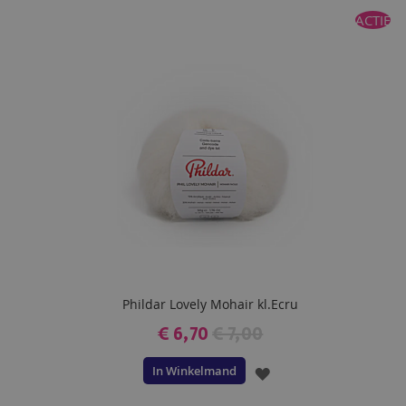
ACTIE
AAN
VERLANGLIJST
Phildar Lovely Mohair kl.Ecru
€ 6,70
€ 7,00
In Winkelmand
VOEG
TOE