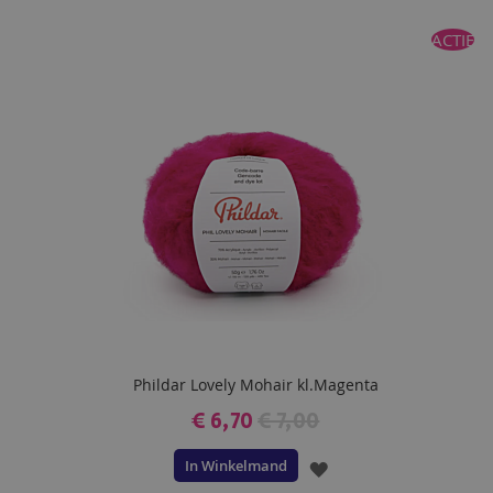
TOE
ACTIE
AAN
VERLANGLIJST
Phildar Lovely Mohair kl.Magenta
€ 6,70
€ 7,00
In Winkelmand
VOEG