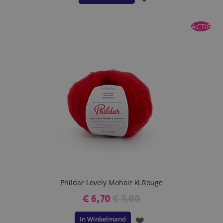
TOE
ACTIE
AAN
VERLANGLIJST
Phildar Lovely Mohair kl.Rouge
€ 6,70
€ 7,00
In Winkelmand
VOEG