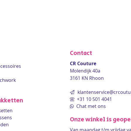
Contact
CR Couture
accessoires
Molendijk 40a
3161 KN Rhoon
tchwork
klantenservice@crcoutu
+31 10 501 4041
kketten
Chat met ons
etten
ssens
Onze winkel is geop
eden
Van maandag t/m vrijdag v