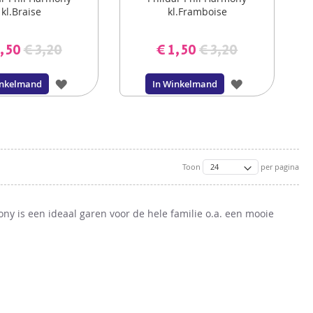
kl.Braise
kl.Framboise
1,50
€ 3,20
€ 1,50
€ 3,20
VOEG
VOEG
inkelmand
In Winkelmand
TOE
TOE
AAN
AAN
VERLANGLIJST
VERLANGLIJS
Toon
per pagina
ny is een ideaal garen voor de hele familie o.a. een mooie