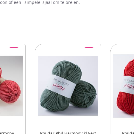
oon of een ' simpele' sjaal om te breien.
ACTIE
ACTIE
Harmony
Phildar Phil Harmony kl.Vert
Phild