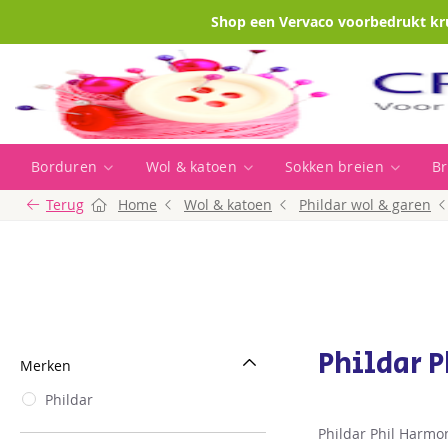
Shop een Vervaco voorbedrukt kr
Borduren
Wol & katoen
Sokken breien
Br
Terug
Home
Wol & katoen
Phildar wol & garen
Phildar 
Merken
Phildar
Phildar Phil Harmon