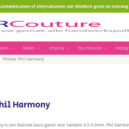
uissteekkussen of smyrnakussen van 40x40cm groot en ontvang e
eien
Haken
Smyrna
Fournituren
Hobby
Phildar Phil Harmony
Phil Harmony
y is een klassiek basis garen voor naladen 4.5-5.0mm. Phil Harmon