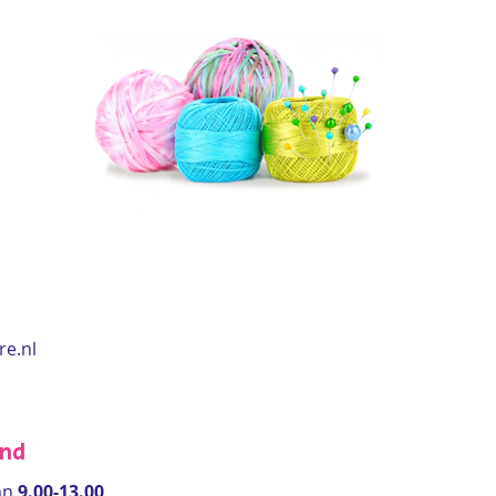
re.nl
end
an
9.00-13.00