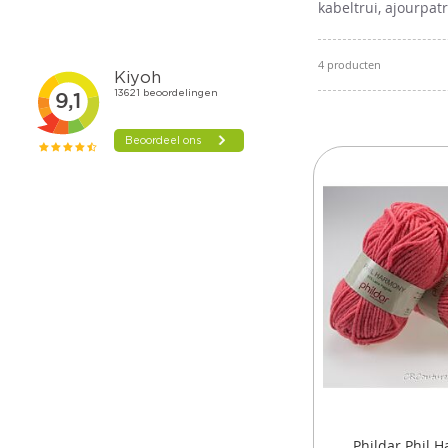
kabeltrui, ajourpatr
4
producten
Phildar Phil 