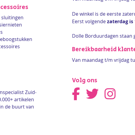
cessoires
De winkel is de
eerste zate
sluitingen
Eerst volgende
zaterdag is
siernieten
ls
Dolle Borduurdagen staan 
lleboogstukken
cessoires
Bereikbaarheid klant
Van maandag t/m vrijdag tu
Volg ons
nspecialist Zuid-
0.000+ artikelen
in de buurt van