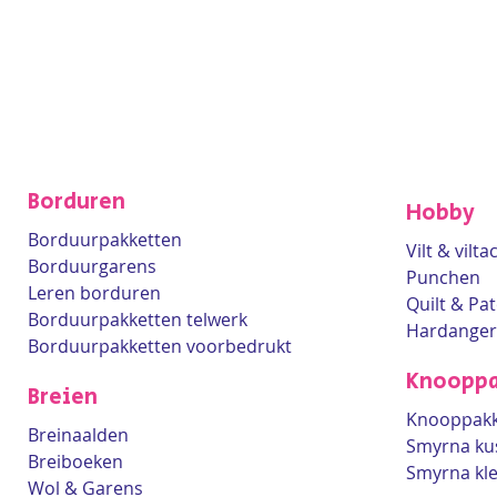
Borduren
Hobby
Borduurpakketten
Vilt & vilt
Borduurgarens
Punchen
Leren borduren
Quilt & Pa
Borduurpakketten telwerk
Hardanger
Borduurpakketten voorbedrukt
Knooppa
Breien
Knooppakk
Breinaalden
Smyrna ku
Breiboeken
Smyrna kl
Wol & Garens