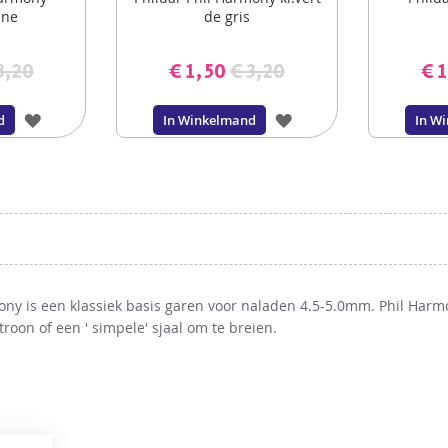
ine
de gris
3,20
€ 1,50
€ 3,20
€ 
VOEG
VOEG
d
In Winkelmand
In W
TOE
TOE
AAN
AAN
VERLANGLIJST
VERLANGLIJST
ony is een klassiek basis garen voor naladen 4.5-5.0mm. Phil Harmo
troon of een ' simpele' sjaal om te breien.