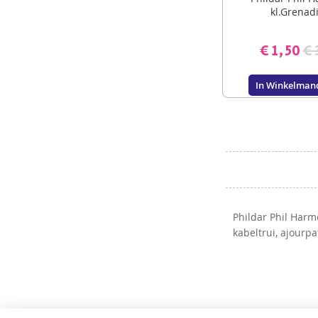
kl.Grenad
€ 1,50
€ 
In Winkelman
Phildar Phil Harm
kabeltrui, ajourpa