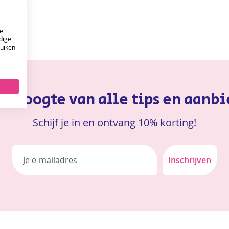
e
dige
ruiken
ONTVANG DE NIEUWSBRIEF EN KRIJG
10%
KORTING OP JE EERSTE ONLINE BESTELLING!
 de hoogte van alle tips en aanb
VERSTUUR
Schijf je in en ontvang 10% korting!
Inschrijven