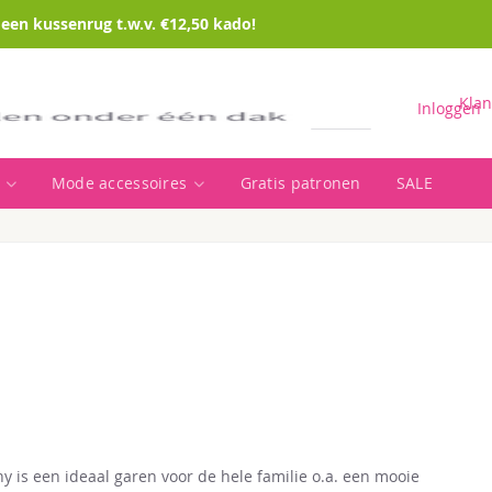
en kussenrug t.w.v. €12,50 kado!
Klan
Inloggen
Mode accessoires
Gratis patronen
SALE
Zoeken
y is een ideaal garen voor de hele familie o.a. een mooie