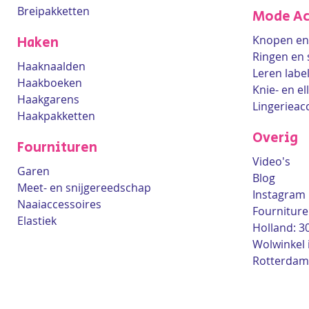
Breipakketten
Mode Ac
Knopen en 
Haken
Ringen en 
Haaknaalden
Leren labe
Haakboeken
Knie- en e
Haakgarens
Lingerieac
Haakpakketten
Overig
Fournituren
Video's
Garen
Blog
Meet- en snijgereedschap
Instagram
Naaiaccessoires
Fourniture
Elastiek
Holland: 3
Wolwinkel 
Rotterdam