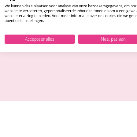
We kunnen deze plaatsen voor analyse van onze bezoekersgegevens, om onz
website te verbeteren, gepersonaliseerde inhoud te tonen en om u een gewel
website-ervaring te bieden. Voor meer informatie over de cookies die we geb
opent u de instellingen.
Blijf op
Accepteer alles
Nee, pas aan