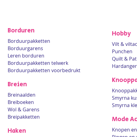
Borduren
Hobby
Borduurpakketten
Vilt & vilt
Borduurgarens
Punchen
Leren borduren
Quilt & Pa
Borduurpakketten telwerk
Hardanger
Borduurpakketten voorbedrukt
Knooppa
Breien
Knooppakk
Breinaalden
Smyrna ku
Breiboeken
Smyrna kl
Wol & Garens
Breipakketten
Mode Ac
Knopen en 
Haken