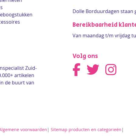
siernieten
ls
Dolle Borduurdagen staan 
lleboogstukken
cessoires
Bereikbaarheid klant
Van maandag t/m vrijdag tu
Volg ons
nspecialist Zuid-
0.000+ artikelen
in de buurt van
Algemene voorwaarden
|
Sitemap producten en categorieën
|