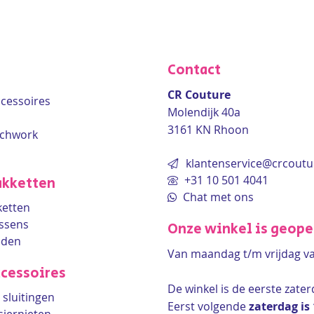
Contact
CR Couture
accessoires
Molendijk 40a
3161 KN Rhoon
tchwork
klantenservice@crcoutu
+31 10 501 4041
kketten
Chat met ons
etten
ssens
Onze winkel is geop
eden
Van maandag t/m vrijdag v
cessoires
De winkel is de
eerste zate
sluitingen
Eerst volgende
zaterdag is