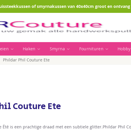
uissteekkussen of smyrnakussen van 40x40cm groot en ontvang e
eien
Haken
Smyrna
Fournituren
Hobby
Phildar Phil Couture Ete
hil Couture Ete
e Été is een prachtige draad met een subtiele glitter.Phildar Phil C