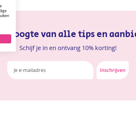
e
dige
ruiken
ONTVANG DE NIEUWSBRIEF EN KRIJG
10%
 de hoogte van alle tips en aanb
KORTING OP JE EERSTE ONLINE BESTELLING!
Schijf je in en ontvang 10% korting!
VERSTUUR
Inschrijven