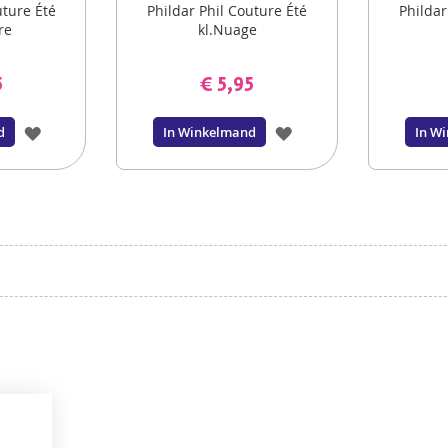
uture Été
Phildar Phil Couture Été
Phildar
re
kl.Nuage
5
€ 5,95
VOEG
VOEG
d
In Winkelmand
In W
TOE
TOE
AAN
AAN
VERLANGLIJST
VERLANGLIJST