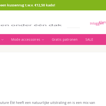
en kussenrug t.w.v. €12,50 kado!
Klan
Inloggen
Mode accessoires
Gratis patronen
SALE
Zoeken
outure Été heeft een natuurlijke uitstraling en is een mix van