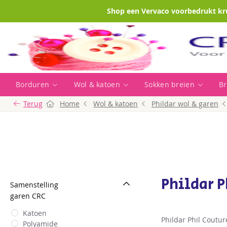
Shop een Vervaco voorbedrukt kr
Borduren
Wol & katoen
Sokken breien
Br
Terug
Home
Wol & katoen
Phildar wol & garen
Phildar P
Samenstelling
garen CRC
Katoen
Phildar Phil Coutur
Polyamide