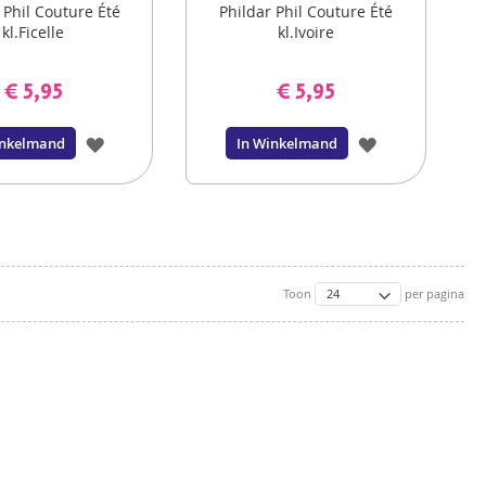
 Phil Couture Été
Phildar Phil Couture Été
kl.Ficelle
kl.Ivoire
€ 5,95
€ 5,95
VOEG
VOEG
inkelmand
In Winkelmand
TOE
TOE
AAN
AAN
VERLANGLIJST
VERLANGLIJS
Toon
per pagina