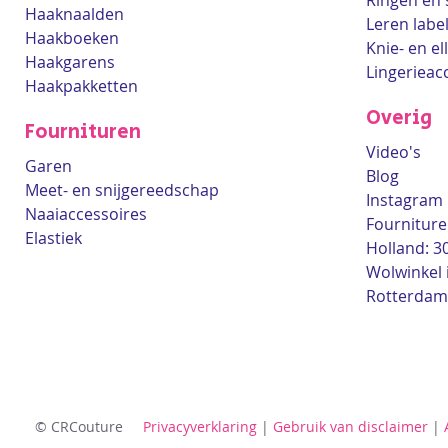
Ringen en 
Haaknaalden
Leren labe
Haakboeken
Knie- en e
Haakgarens
Lingerieac
Haakpakketten
Overig
Fournituren
Video's
Garen
Blog
Meet- en snijgereedschap
Instagram
Naaiaccessoires
Fourniture
Elastiek
Holland: 3
Wolwinkel 
Rotterdam
© CRCouture
Privacyverklaring
|
Gebruik van disclaimer
|