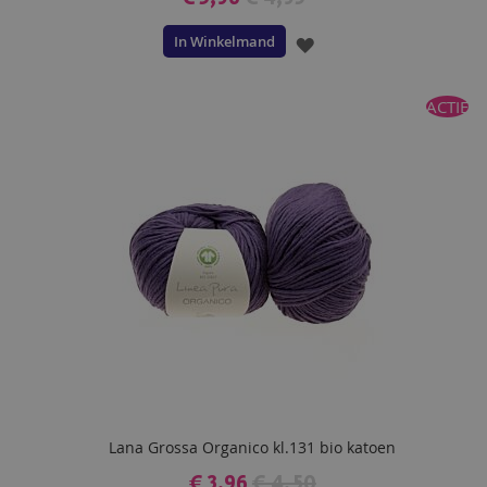
In Winkelmand
VOEG
TOE
ACTIE
AAN
VERLANGLIJST
Lana Grossa Organico kl.131 bio katoen
€ 3,96
€ 4,50