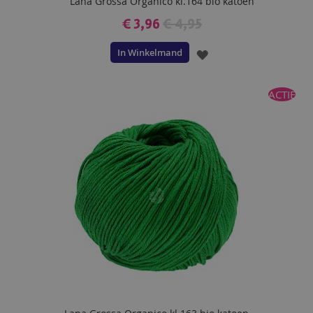
Lana Grossa Organico kl.164 bio katoen
€ 3,96
€ 4,95
In Winkelmand
VOEG
TOE
ACTIE
AAN
VERLANGLIJST