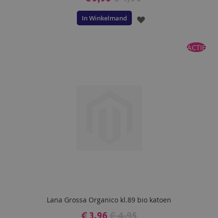
In Winkelmand
VOEG
TOE
ACTIE
AAN
VERLANGLIJST
Lana Grossa Organico kl.89 bio katoen
€ 3,96
€ 4,95