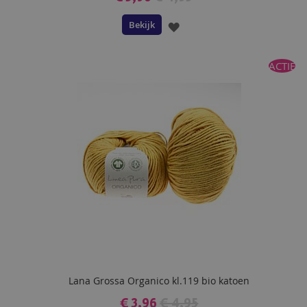
Bekijk
VOEG
TOE
ACTIE
AAN
VERLANGLIJST
Lana Grossa Organico kl.119 bio katoen
€ 3,96
€ 4,95