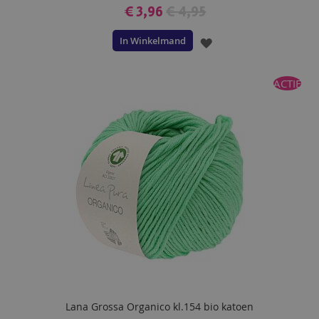
€ 3,96
€ 4,95
In Winkelmand
VOEG
TOE
ACTIE
AAN
VERLANGLIJST
Lana Grossa Organico kl.154 bio katoen