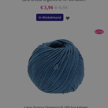
€ 3,96
€ 4,95
In Winkelmand
VOEG
TOE
ACTIE
AAN
VERLANGLIJST
Lana Grossa Organico kl.160 bio katoen