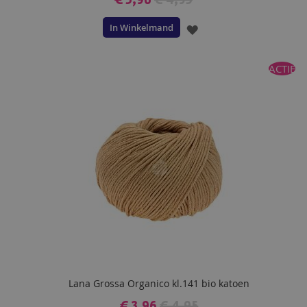
€ 3,96
€ 4,95
In Winkelmand
VOEG
TOE
ACTIE
AAN
VERLANGLIJST
Lana Grossa Organico kl.141 bio katoen
€ 3,96
€ 4,95