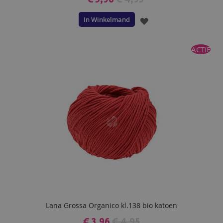
In Winkelmand
VOEG
TOE
ACTIE
AAN
VERLANGLIJST
Lana Grossa Organico kl.138 bio katoen
€ 3,96
€ 4,95