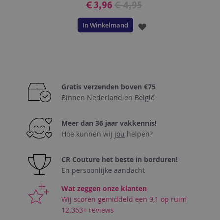
€ 3,96
€ 4,95
In Winkelmand
VOEG
TOE
AAN
VERLANGLIJST
Gratis verzenden boven €75
Binnen Nederland en België
Meer dan 36 jaar vakkennis!
Hoe kunnen wij
jou
helpen?
CR Couture het beste in borduren!
En persoonlijke aandacht
Wat zeggen onze klanten
Wij scoren gemiddeld een 9,1 op ruim
12.363+ reviews