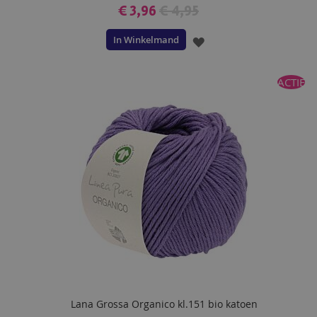
€ 3,96
€ 4,95
In Winkelmand
VOEG
TOE
ACTIE
AAN
VERLANGLIJST
Lana Grossa Organico kl.151 bio katoen