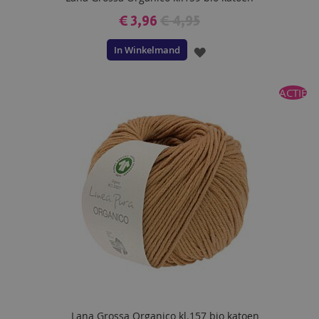
€ 3,96
€ 4,95
In Winkelmand
VOEG
TOE
ACTIE
AAN
VERLANGLIJST
Lana Grossa Organico kl.157 bio katoen