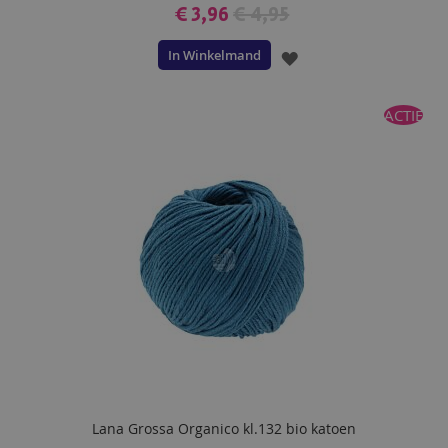
€ 3,96
€ 4,95
In Winkelmand
VOEG
TOE
ACTIE
AAN
VERLANGLIJST
Lana Grossa Organico kl.132 bio katoen