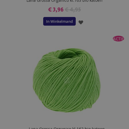
Lana Grossa Organico kl.163 bio katoen
€ 3,96
€ 4,95
In Winkelmand
VOEG
TOE
ACTIE
AAN
VERLANGLIJST
Lana Grossa Organico kl.162 bio katoen