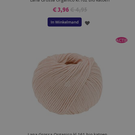
€ 3,96
€ 4,95
In Winkelmand
VOEG
TOE
ACTIE
AAN
VERLANGLIJST
Lana Grossa Organico kl.161 bio katoen