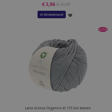
€ 3,96
€ 4,95
In Winkelmand
VOEG
TOE
ACTIE
AAN
VERLANGLIJST
Lana Grossa Organico kl.155 bio katoen