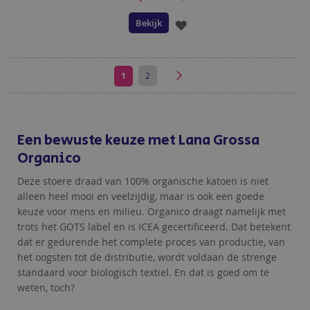
Bekijk
VOEG
TOE
AAN
U
Pagina
Pagina
Volgende
1
2
Pagina
lees
VERLANGLIJST
momenteel
Een bewuste keuze met Lana Grossa
pagina
Organico
Deze stoere draad van 100% organische katoen is niet
alleen heel mooi en veelzijdig, maar is ook een goede
keuze voor mens en milieu. Organico draagt namelijk met
trots het GOTS label en is ICEA gecertificeerd. Dat betekent
dat er gedurende het complete proces van productie, van
het oogsten tot de distributie, wordt voldaan de strenge
standaard voor biologisch textiel. En dat is goed om te
weten, toch?