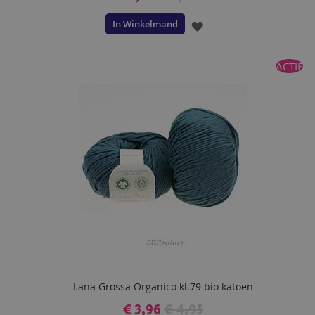
In Winkelmand
VOEG
TOE
ACTIE
AAN
VERLANGLIJST
Lana Grossa Organico kl.79 bio katoen
€ 3,96
€ 4,95