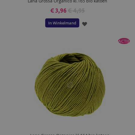
Lana Grossa Organico kl.165 bio katoen
€ 3,96
€ 4,95
In Winkelmand
VOEG
TOE
ACTIE
AAN
VERLANGLIJST