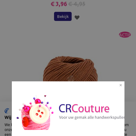
€ 3,96
€ 4,95
Bekijk
VOEG
TOE
ACTIE
AAN
VERLANGLIJST
Wij gebruiken cookies
We kunnen deze plaatsen voor analyse van onze bezoekersgegevens, om
Lana Grossa Organico kl.140 bio katoen
onze website te verbeteren, gepersonaliseerde inhoud te tonen en om u
een geweldige website-ervaring te bieden. Voor meer informatie over de