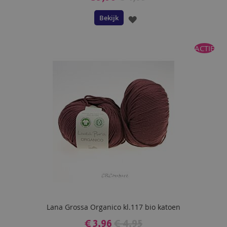
Bekijk
VOEG
TOE
ACTIE
AAN
VERLANGLIJST
Lana Grossa Organico kl.117 bio katoen
€ 3,96
€ 4,95