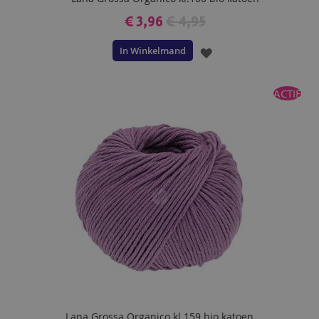
€ 3,96
€ 4,95
In Winkelmand
VOEG
TOE
ACTIE
AAN
VERLANGLIJST
Lana Grossa Organico kl.159 bio katoen