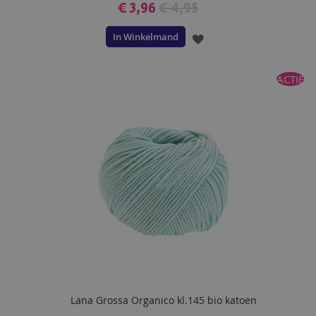
€ 3,96
€ 4,95
In Winkelmand
VOEG
TOE
ACTIE
AAN
VERLANGLIJST
Lana Grossa Organico kl.145 bio katoen