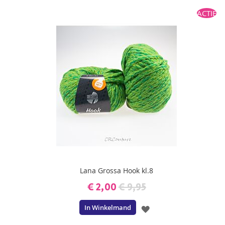
TOE
ACTIE
AAN
VERLANGLIJST
Lana Grossa Hook kl.8
€ 2,00
€ 9,95
In Winkelmand
VOEG