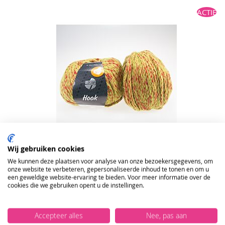
TOE
ACTIE
AAN
VERLANGLIJST
Wij gebruiken cookies
We kunnen deze plaatsen voor analyse van onze bezoekersgegevens, om
Lana Grossa Hook kl.7
onze website te verbeteren, gepersonaliseerde inhoud te tonen en om u
een geweldige website-ervaring te bieden. Voor meer informatie over de
€ 2,00
€ 9,95
ONTVANG DE NIEUWSBRIEF EN KRIJG
cookies die we gebruiken opent u de instellingen.
10%
KORTING OP JE EERSTE ONLINE
In Winkelmand
VOEG
BESTELLING!
Accepteer alles
Nee, pas aan
TOE