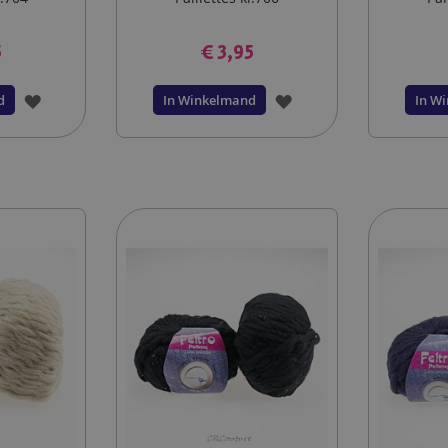
5
€ 3,95
VOEG
VOEG
d
In Winkelmand
In W
TOE
TOE
AAN
AAN
VERLANGLIJST
VERLANGLIJST