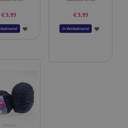
€ 3,95
€ 3,95
VOEG
VOEG
inkelmand
In Winkelmand
TOE
TOE
AAN
AAN
VERLANGLIJST
VERLANGLIJS