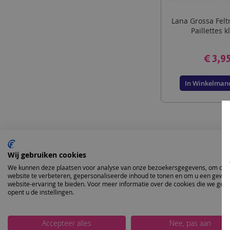
Lana Grossa Felt
Paillettes k
€ 3,9
In Winkelman
Wij gebruiken cookies
We kunnen deze plaatsen voor analyse van onze bezoekersgegevens, om onz
website te verbeteren, gepersonaliseerde inhoud te tonen en om u een gewel
website-ervaring te bieden. Voor meer informatie over de cookies die we geb
Lana Grossa Feltro
opent u de instellingen.
draad is omgerind
het
Accepteer alles
Nee, pas aan