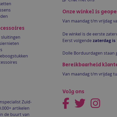
etten
ssens
Onze winkel is geop
eden
Van maandag t/m vrijdag v
cessoires
De winkel is de
eerste zate
sluitingen
Eerst volgende
zaterdag is
siernieten
ls
Dolle Borduurdagen staan 
lleboogstukken
cessoires
Bereikbaarheid klant
Van maandag t/m vrijdag tu
Volg ons
nspecialist Zuid-
0.000+ artikelen
in de buurt van