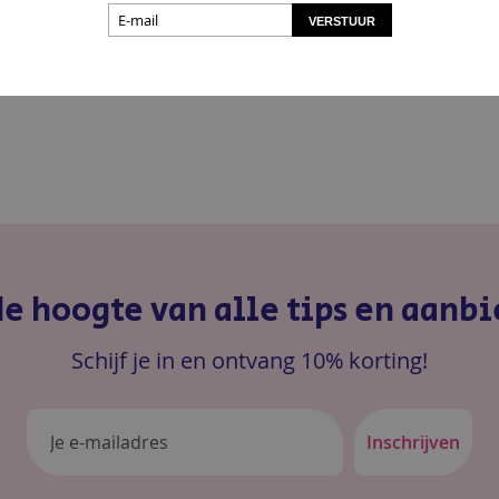
VERSTUUR
 de hoogte van alle tips en aanb
Schijf je in en ontvang 10% korting!
Inschrijven