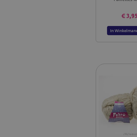
€ 3,9
In Winkelman