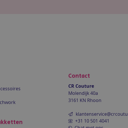
Contact
CR Couture
accessoires
Molendijk 40a
3161 KN Rhoon
tchwork
klantenservice@crcoutu
+31 10 501 4041
kketten
Chat met ons