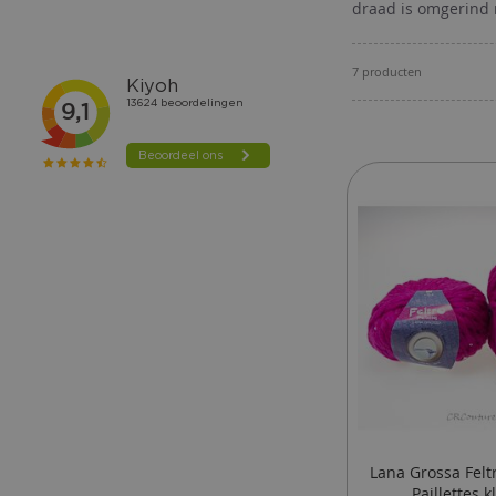
draad is omgerind m
7
producten
Lana Grossa Felt
Paillettes k