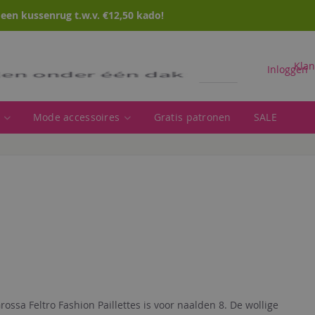
en kussenrug t.w.v. €12,50 kado!
Klan
Inloggen
Mode accessoires
Gratis patronen
SALE
Zoeken
rossa Feltro Fashion Paillettes is voor naalden 8. De wollige