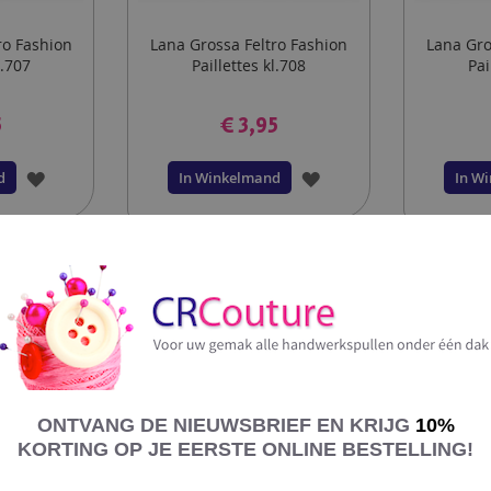
ro Fashion
Lana Grossa Feltro Fashion
Lana Gro
l.707
Paillettes kl.708
Pai
5
€ 3,95
VOEG
VOEG
d
In Winkelmand
In W
TOE
TOE
AAN
AAN
VERLANGLIJST
VERLANGLIJST
e
dige
ruiken
 Fashion Paillettesis een draad uit de serie wassen en vilten. Lana 
ONTVANG DE NIEUWSBRIEF EN KRIJG
10%
 met een paillettes draadje en geeft een sprankelend effect aan uw
KORTING OP JE EERSTE ONLINE BESTELLING!