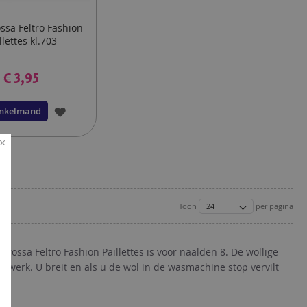
ssa Feltro Fashion
llettes kl.703
€ 3,95
VOEG
inkelmand
TOE
AAN
VERLANGLIJST
Toon
per pagina
Grossa Feltro Fashion Paillettes is voor naalden 8. De wollige
 werk. U breit en als u de wol in de wasmachine stop vervilt