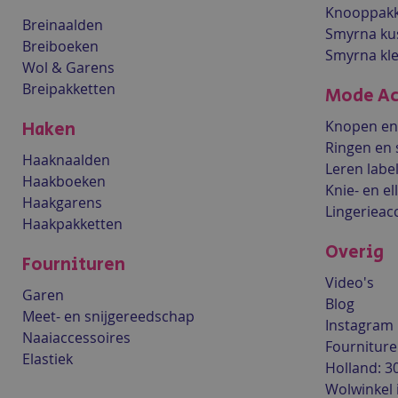
Knooppakk
Breinaalden
Smyrna ku
Breiboeken
Smyrna kl
Wol & Garens
Breipakketten
Mode Ac
Knopen en 
Haken
Ringen en 
Haaknaalden
Leren labe
Haakboeken
Knie- en e
Haakgarens
Lingerieac
Haakpakketten
Overig
Fournituren
Video's
Garen
Blog
Meet- en snijgereedschap
Instagram
Naaiaccessoires
Fourniture
Elastiek
Holland: 3
Wolwinkel 