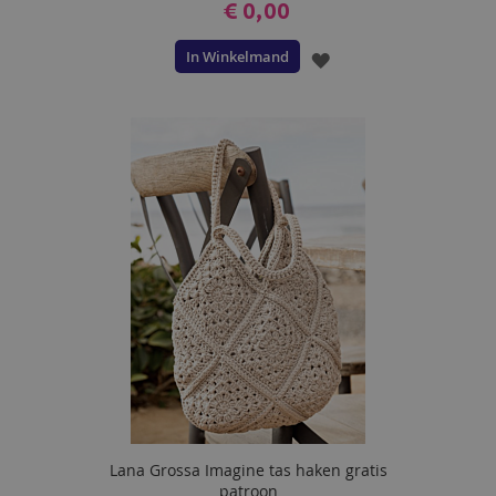
€ 0,00
In Winkelmand
VOEG
TOE
AAN
VERLANGLIJST
Lana Grossa Imagine tas haken gratis
patroon