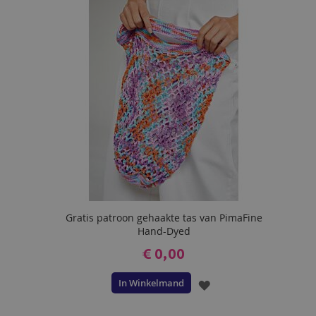
AAN
VERLANGLIJST
Gratis patroon gehaakte tas van PimaFine
Hand-Dyed
€ 0,00
In Winkelmand
VOEG
TOE