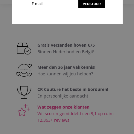
VERSTUUR
In Winkelmand
VOEG
TOE
AAN
VERLANGLIJST
Gratis verzenden boven €75
Binnen Nederland en België
Meer dan 36 jaar vakkennis!
Hoe kunnen wij
jou
helpen?
CR Couture het beste in borduren!
En persoonlijke aandacht
Wat zeggen onze klanten
Wij scoren gemiddeld een 9,1 op ruim
12.363+ reviews