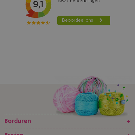
Borduren
+