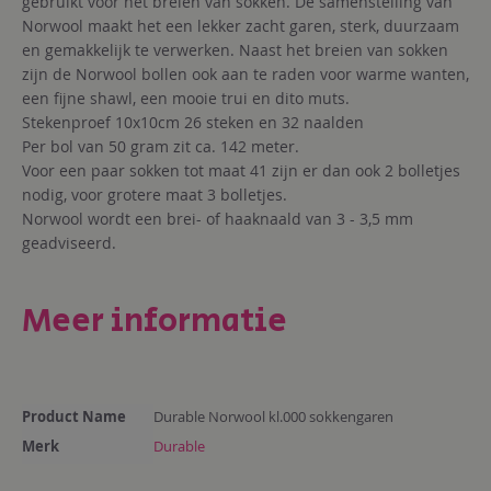
gebruikt voor het breien van sokken. De samenstelling van
Norwool maakt het een lekker zacht garen, sterk, duurzaam
en gemakkelijk te verwerken. Naast het breien van sokken
zijn de Norwool bollen ook aan te raden voor warme wanten,
een fijne shawl, een mooie trui en dito muts.
Stekenproef 10x10cm 26 steken en 32 naalden
Per bol van 50 gram zit ca. 142 meter.
Voor een paar sokken tot maat 41 zijn er dan ook 2 bolletjes
nodig, voor grotere maat 3 bolletjes.
Norwool wordt een brei- of haaknaald van 3 - 3,5 mm
geadviseerd.
Meer informatie
Meer
Product Name
Durable Norwool kl.000 sokkengaren
informatie
Merk
Durable