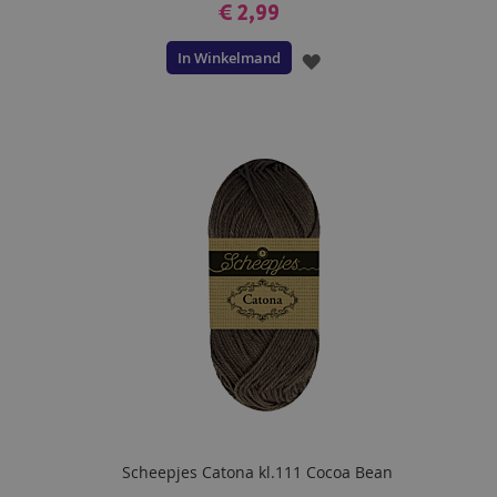
€ 2,99
In Winkelmand
VOEG
TOE
AAN
VERLANGLIJST
Scheepjes Catona kl.111 Cocoa Bean