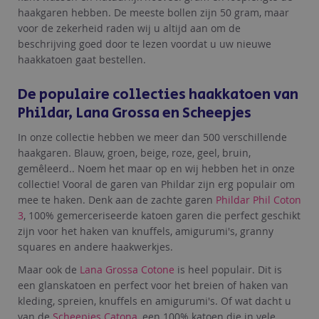
haakgaren hebben. De meeste bollen zijn 50 gram, maar
voor de zekerheid raden wij u altijd aan om de
beschrijving goed door te lezen voordat u uw nieuwe
haakkatoen gaat bestellen.
De populaire collecties haakkatoen van
Phildar, Lana Grossa en Scheepjes
In onze collectie hebben we meer dan 500 verschillende
haakgaren. Blauw, groen, beige, roze, geel, bruin,
gemêleerd.. Noem het maar op en wij hebben het in onze
collectie! Vooral de garen van Phildar zijn erg populair om
mee te haken. Denk aan de zachte garen
Phildar Phil Coton
3
, 100% gemerceriseerde katoen garen die perfect geschikt
zijn voor het haken van knuffels, amigurumi's, granny
squares en andere haakwerkjes.
Maar ook de
Lana Grossa Cotone
is heel populair. Dit is
een glanskatoen en perfect voor het breien of haken van
kleding, spreien, knuffels en amigurumi's. Of wat dacht u
van de
Scheepjes Catona
, een 100% katoen die in vele