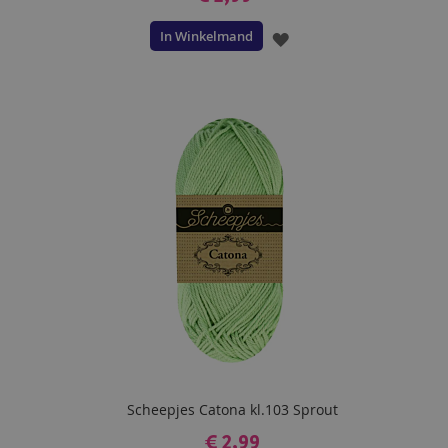
In Winkelmand
VOEG
TOE
AAN
VERLANGLIJST
Scheepjes Catona kl.103 Sprout
€ 2,99