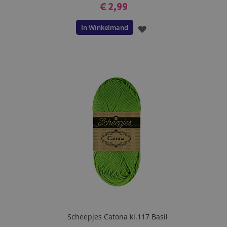
€ 2,99
In Winkelmand
VOEG
TOE
AAN
VERLANGLIJST
Scheepjes Catona kl.117 Basil