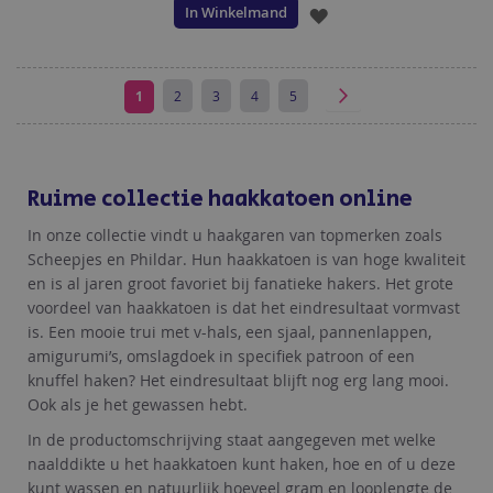
In Winkelmand
VOEG
TOE
AAN
U
Pagina
Pagina
Pagina
Pagina
Pagina
Volgende
1
2
3
4
5
Pagina
lees
VERLANGLIJST
momenteel
Ruime collectie haakkatoen online
pagina
In onze collectie vindt u haakgaren van topmerken zoals
Scheepjes en Phildar. Hun haakkatoen is van hoge kwaliteit
en is al jaren groot favoriet bij fanatieke hakers. Het grote
voordeel van haakkatoen is dat het eindresultaat vormvast
is. Een mooie trui met v-hals, een sjaal, pannenlappen,
amigurumi’s, omslagdoek in specifiek patroon of een
knuffel haken? Het eindresultaat blijft nog erg lang mooi.
Ook als je het gewassen hebt.
In de productomschrijving staat aangegeven met welke
naalddikte u het haakkatoen kunt haken, hoe en of u deze
kunt wassen en natuurlijk hoeveel gram en looplengte de