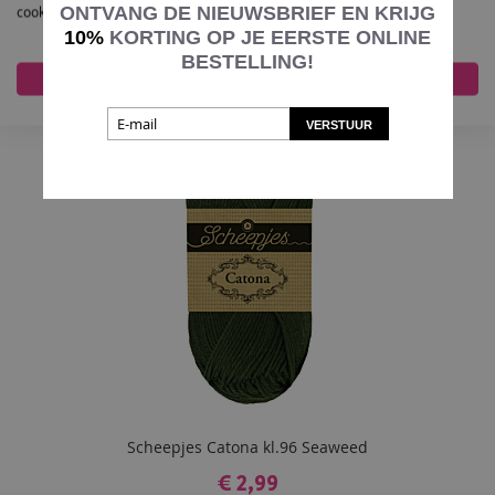
ONTVANG DE NIEUWSBRIEF EN KRIJG
cookies die we gebruiken opent u de instellingen.
In Winkelmand
VOEG
10%
KORTING OP JE EERSTE ONLINE
BESTELLING!
TOE
Accepteer alles
Nee, pas aan
AAN
VERSTUUR
VERLANGLIJST
Scheepjes Catona kl.96 Seaweed
€ 2,99