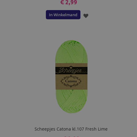
€ 2,99
In Winkelmand
VOEG
TOE
AAN
VERLANGLIJST
Scheepjes Catona kl.107 Fresh Lime