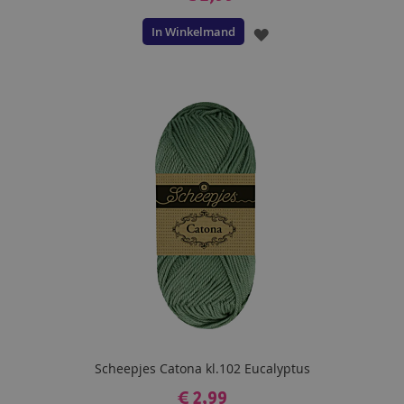
In Winkelmand
VOEG
TOE
AAN
VERLANGLIJST
Scheepjes Catona kl.102 Eucalyptus
€ 2,99