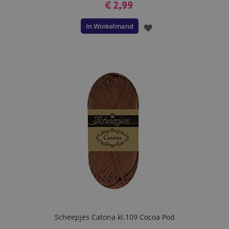
€ 2,99
In Winkelmand
VOEG
TOE
AAN
VERLANGLIJST
Scheepjes Catona kl.109 Cocoa Pod