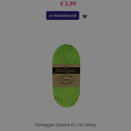
€ 2,99
In Winkelmand
VOEG
TOE
AAN
VERLANGLIJST
Scheepjes Catona kl.116 Celery