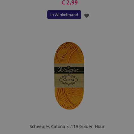
€ 2,99
In Winkelmand
VOEG
TOE
AAN
VERLANGLIJST
Scheepjes Catona kl.119 Golden Hour