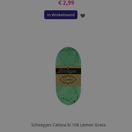
€ 2,99
In Winkelmand
VOEG
TOE
AAN
VERLANGLIJST
Scheepjes Catona kl.108 Lemon Grass