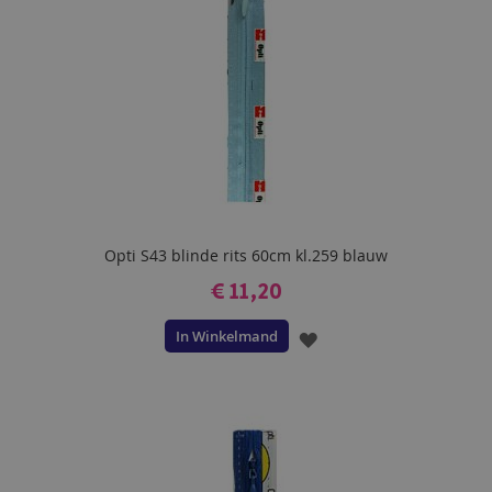
Opti S43 blinde rits 60cm kl.259 blauw
€ 11,20
In Winkelmand
VOEG
TOE
AAN
VERLANGLIJST