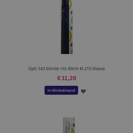
Opti S43 blinde rits 60cm kl.210 blauw
€ 11,20
In Winkelmand
VOEG
TOE
AAN
VERLANGLIJST