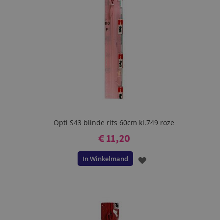
Opti S43 blinde rits 60cm kl.749 roze
€ 11,20
In Winkelmand
VOEG
TOE
AAN
VERLANGLIJST