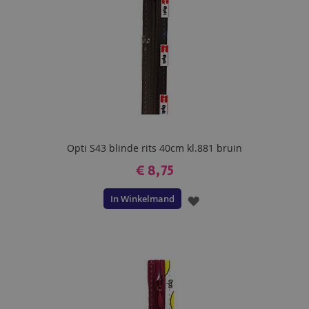
Opti S43 blinde rits 40cm kl.881 bruin
€ 8,75
In Winkelmand
VOEG
TOE
AAN
VERLANGLIJST