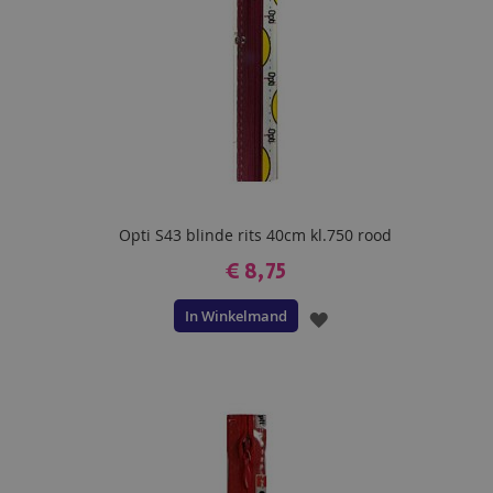
Opti S43 blinde rits 40cm kl.750 rood
€ 8,75
In Winkelmand
VOEG
TOE
AAN
VERLANGLIJST