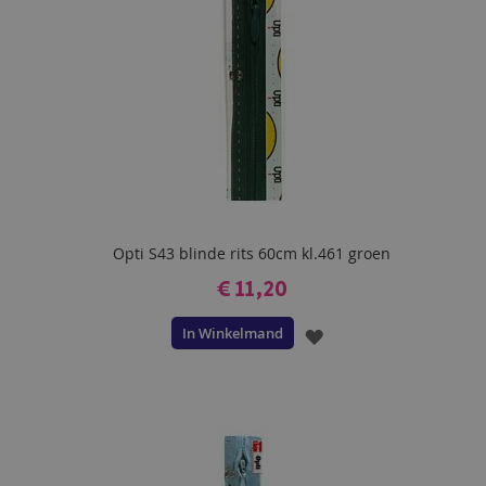
Opti S43 blinde rits 60cm kl.461 groen
€ 11,20
In Winkelmand
VOEG
TOE
AAN
VERLANGLIJST