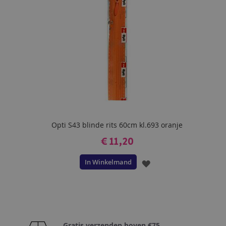
Opti S43 blinde rits 60cm kl.693 oranje
€ 11,20
In Winkelmand
VOEG
TOE
AAN
VERLANGLIJST
Gratis verzenden boven €75