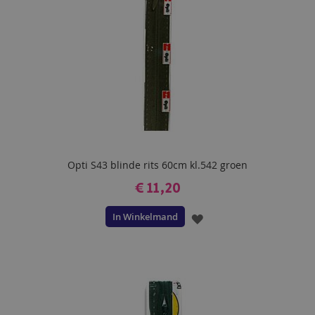
Opti S43 blinde rits 60cm kl.542 groen
€ 11,20
In Winkelmand
VOEG
TOE
AAN
VERLANGLIJST