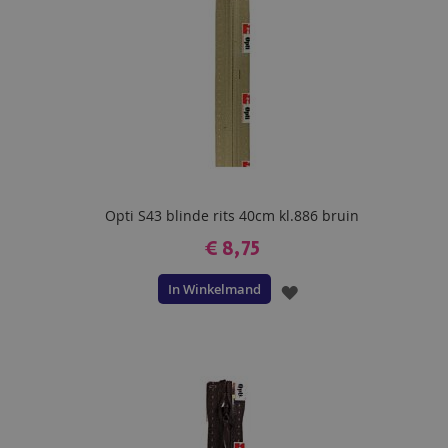
Opti S43 blinde rits 40cm kl.886 bruin
€ 8,75
In Winkelmand
VOEG
TOE
AAN
VERLANGLIJST