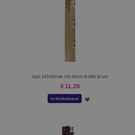
Opti S43 blinde rits 60cm kl.886 bruin
€ 11,20
In Winkelmand
VOEG
TOE
AAN
VERLANGLIJST