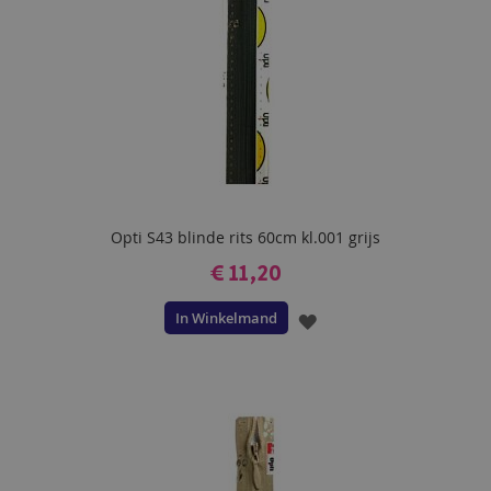
Opti S43 blinde rits 60cm kl.001 grijs
€ 11,20
In Winkelmand
VOEG
TOE
AAN
VERLANGLIJST