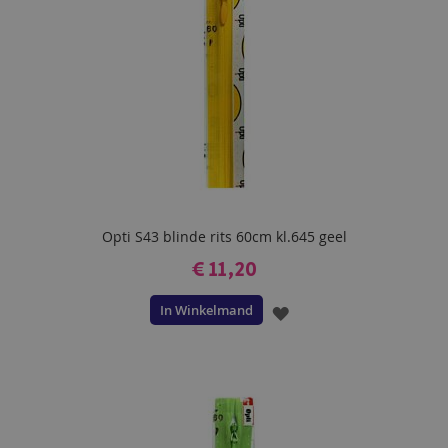
Opti S43 blinde rits 60cm kl.645 geel
€ 11,20
In Winkelmand
VOEG
TOE
AAN
VERLANGLIJST