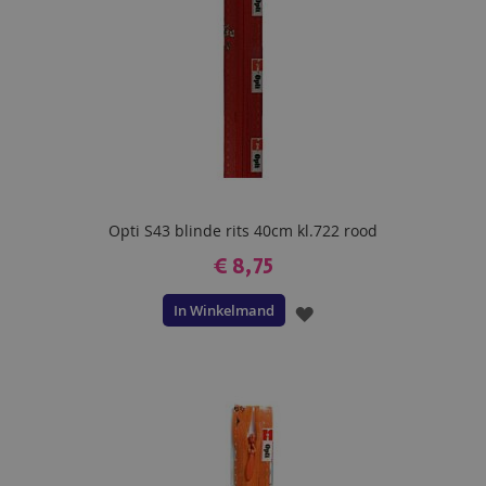
Opti S43 blinde rits 40cm kl.722 rood
€ 8,75
In Winkelmand
VOEG
TOE
AAN
VERLANGLIJST