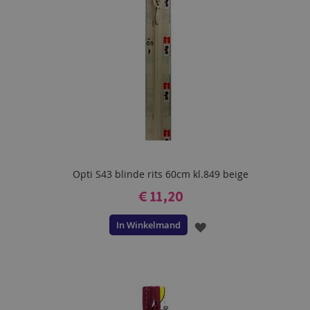
Opti S43 blinde rits 60cm kl.849 beige
€ 11,20
In Winkelmand
VOEG
TOE
AAN
VERLANGLIJST