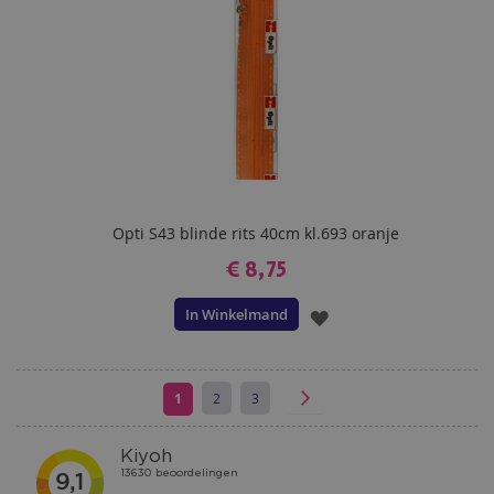
Opti S43 blinde rits 40cm kl.693 oranje
€ 8,75
In Winkelmand
VOEG
TOE
AAN
U
Pagina
Pagina
Pagina
Volgende
1
2
3
Pagina
lees
VERLANGLIJST
momenteel