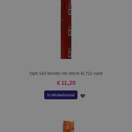
Opti S43 blinde rits 60cm kl.722 rood
€ 11,20
In Winkelmand
VOEG
TOE
AAN
VERLANGLIJST