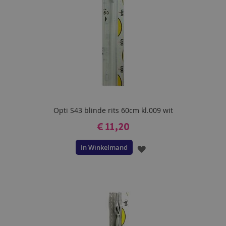
Opti S43 blinde rits 60cm kl.009 wit
€ 11,20
In Winkelmand
VOEG
TOE
AAN
VERLANGLIJST