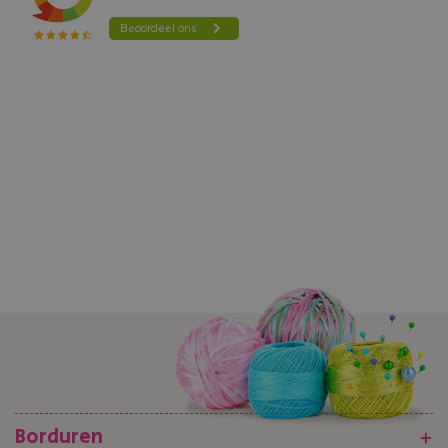
pagina
Borduren
+