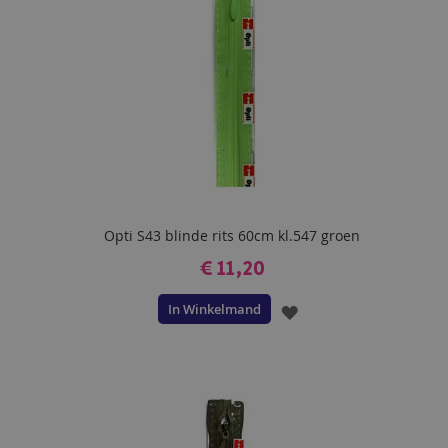
Opti S43 blinde rits 60cm kl.547 groen
€ 11,20
In Winkelmand
VOEG
TOE
AAN
VERLANGLIJST