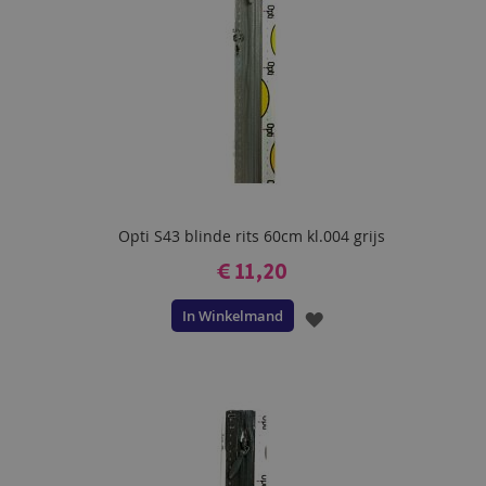
Opti S43 blinde rits 60cm kl.004 grijs
€ 11,20
In Winkelmand
VOEG
TOE
AAN
VERLANGLIJST