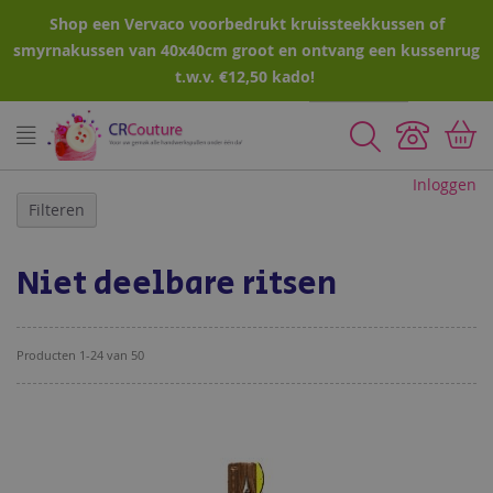
Shop een Vervaco voorbedrukt kruissteekkussen of
smyrnakussen van 40x40cm groot en ontvang een kussenrug
t.w.v. €12,50 kado!
Zoeken
Inloggen
Filteren
Niet deelbare ritsen
Producten
1
-
24
van
50