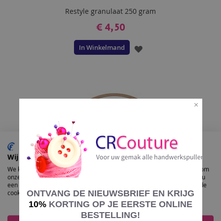
Restyle granulaat 250 gram
€ 4,50
In Winkelmand
VOEG
TOE
AAN
VERLANGLIJST
Wij gebruiken cookies
We kunnen deze plaatsen voor analyse van onze bezoekersgegevens, om
onze website te verbeteren, gepersonaliseerde inhoud te tonen en om u
een geweldige website-ervaring te bieden. Voor meer informatie over de
ONTVANG DE NIEUWSBRIEF EN KRIJG
cookies die we gebruiken opent u de instellingen.
10%
KORTING OP JE EERSTE ONLINE
BESTELLING!