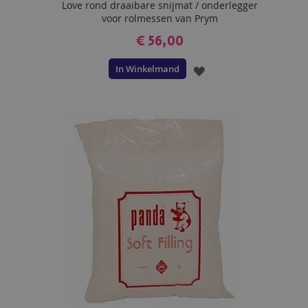
Love rond draaibare snijmat / onderlegger
voor rolmessen van Prym
€ 56,00
In Winkelmand
VOEG
TOE
AAN
VERLANGLIJST