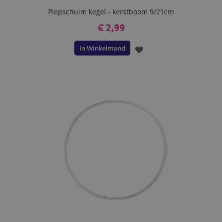
Piepschuim kegel - kerstboom 9/21cm
€ 2,99
In Winkelmand
VOEG
TOE
AAN
VERLANGLIJST