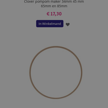
Clover pompom maker 34mm 45 mm
65mm en 85mm
€ 17,30
In Winkelmand
VOEG
TOE
AAN
VERLANGLIJST