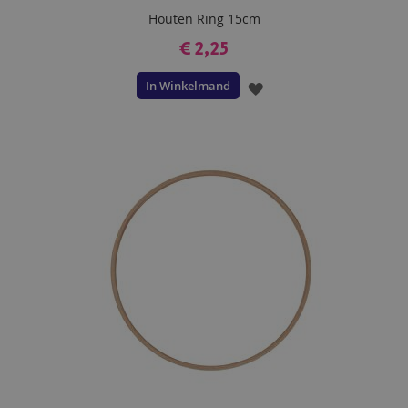
Houten Ring 15cm
€ 2,25
In Winkelmand
VOEG
TOE
AAN
VERLANGLIJST