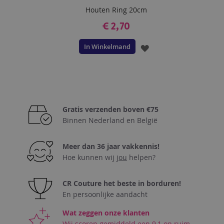
Houten Ring 20cm
€ 2,70
In Winkelmand
VOEG
TOE
AAN
VERLANGLIJST
Gratis verzenden boven €75
Binnen Nederland en België
Meer dan 36 jaar vakkennis!
Hoe kunnen wij
jou
helpen?
CR Couture het beste in borduren!
En persoonlijke aandacht
Wat zeggen onze klanten
Wij scoren gemiddeld een 9,1 op ruim