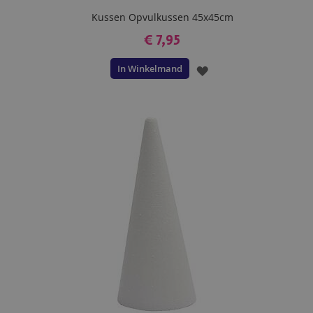
Kussen Opvulkussen 45x45cm
€ 7,95
In Winkelmand
VOEG
TOE
AAN
VERLANGLIJST