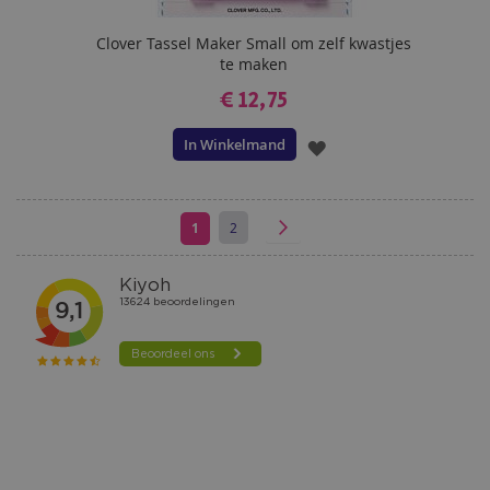
Clover Tassel Maker Small om zelf kwastjes
te maken
€ 12,75
In Winkelmand
VOEG
TOE
AAN
U
Pagina
Pagina
Volgende
1
2
Pagina
lees
VERLANGLIJST
momenteel
pagina