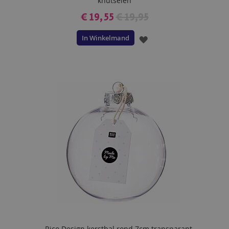
knutselen
€ 19,55
€ 19,95
In Winkelmand
VOEG
TOE
AAN
VERLANGLIJST
Rico Design kerstbal rond 7cm transparant