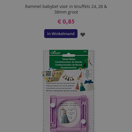
Rammel babybel voor in knuffels 24, 28 &
38mm groot
€ 0,85
In Winkelmand
VOEG
TOE
AAN
VERLANGLIJST