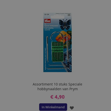
TOE
AAN
VERLANGLIJST
Assortiment 10 stuks Speciale
hobbynaalden van Prym
€ 4,90
In Winkelmand
VOEG