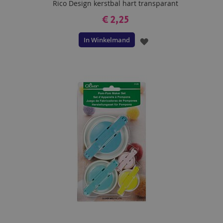
Rico Design kerstbal hart transparant
€ 2,25
In Winkelmand
VOEG
TOE
AAN
VERLANGLIJST