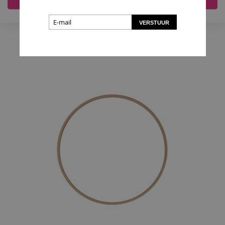
Accepteer alles
Nee, pas aan
Houten Ring 10cm
VERSTUUR
€ 2,05
In Winkelmand
VOEG
TOE
AAN
VERLANGLIJST