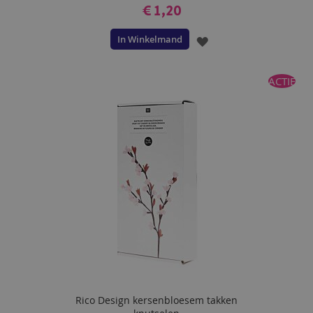
€ 1,20
In Winkelmand
VOEG
TOE
ACTIE
AAN
VERLANGLIJST
Rico Design kersenbloesem takken