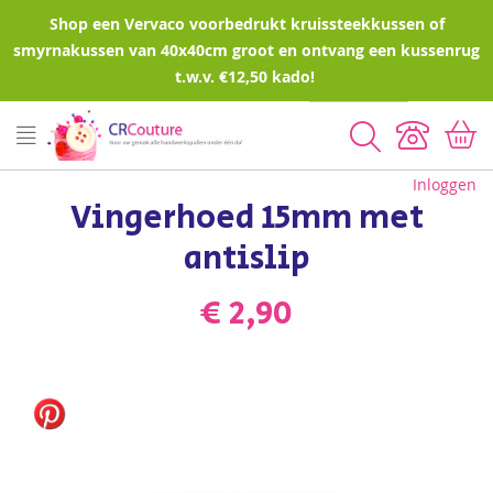
Shop een Vervaco voorbedrukt kruissteekkussen of
smyrnakussen van 40x40cm groot en ontvang een kussenrug
t.w.v. €12,50 kado!
Zoeken
Inloggen
Vingerhoed 15mm met
antislip
€ 2,90
Ga
naar
het
einde
van