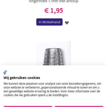
Vingerhoed 17mm met antislip
€ 1,95
In Winkelmand
VOEG
TOE
AAN
VERLANGLIJST
Wij gebruiken cookies
ONTVANG DE NIEUWSBRIEF EN KRIJG
We kunnen deze plaatsen voor analyse van onze bezoekersgegevens, om
10%
KORTING OP JE EERSTE ONLINE
onze website te verbeteren, gepersonaliseerde inhoud te tonen en om u
een geweldige website-ervaring te bieden. Voor meer informatie over de
BESTELLING!
Vingerhoed 18mm met antislip
cookies die we gebruiken opent u de instellingen.
€ 1,95
VERSTUUR