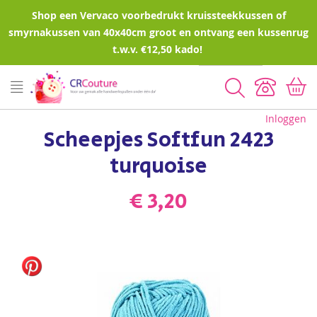
Shop een Vervaco voorbedrukt kruissteekkussen of
smyrnakussen van 40x40cm groot en ontvang een kussenrug
t.w.v. €12,50 kado!
Zoeken
Inloggen
Scheepjes Softfun 2423
turquoise
€ 3,20
Ga
naar
het
einde
van