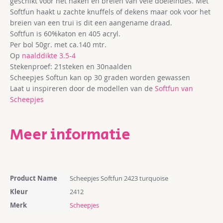
geschikt voor het haken en breien van vele doeleindes. Met
Softfun haakt u zachte knuffels of dekens maar ook voor het
breien van een trui is dit een aangename draad.
Softfun is 60%katon en 405 acryl.
Per bol 50gr. met ca.140 mtr.
Op
naalddikte 3.5-4
Stekenproef: 21steken en 30naalden
Scheepjes Softun kan op 30 graden worden gewassen
Laat u inspireren door de modellen van de
Softfun van
Scheepjes
Meer informatie
Meer
Product Name
Scheepjes Softfun 2423 turquoise
informatie
Kleur
2412
Merk
Scheepjes