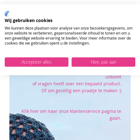
TOE
AAN
Wij gebruiken cookies
VERLANGLIJST
ONTVANG DE NIEUWSBRIEF EN KRIJG
We kunnen deze plaatsen voor analyse van onze bezoekersgegevens, om
onze website te verbeteren, gepersonaliseerde inhoud te tonen en om u
10%
KORTING OP JE EERSTE ONLINE
een geweldige website-ervaring te bieden. Voor meer informatie over de
Heeft u vragen?
BESTELLING!
cookies die we gebruiken opent u de instellingen.
VERSTUUR
Accepteer alles
Nee, pas aan
Wij staan u graag te woord als u ergens niet
uitkomt
of vragen heeft over een bepaald product.
Of om gezellig een praatje te maken :)
Klik hier om naar onze klantenservice pagina te
gaan.