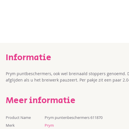
Ga
naar
het
begin
van
de
afbeeldingen-
gallerij
Prym puntbeschermers, ook wel breinaald stoppers genoemd. D
afglijden als u het breiwerk pauzeert. Per pakje zit een paar 
Meer informatie
Meer
Product Name
Prym puntenbeschermers 611870
informatie
Merk
Prym