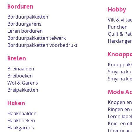
Borduren
Hobby
Borduurpakketten
Vilt & vilt
Borduurgarens
Punchen
Leren borduren
Quilt & Pa
Borduurpakketten telwerk
Hardanger
Borduurpakketten voorbedrukt
Knooppa
Breien
Knooppakk
Breinaalden
Smyrna ku
Breiboeken
Smyrna kl
Wol & Garens
Breipakketten
Mode Ac
Knopen en 
Haken
Ringen en 
Haaknaalden
Leren labe
Haakboeken
Knie- en e
Haakgarens
Lingerieac