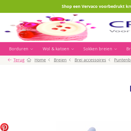
Shop een Vervaco voorbedrukt kr
Borduren
Wol & katoen
Sokken breien
Br
Terug
Home
Breien
Brei accessoires
Puntenb
Ga
naar