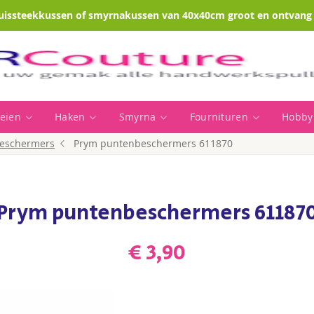
uissteekkussen of smyrnakussen van 40x40cm groot en ontvang e
eien
Haken
Smyrna
Fournituren
Hobby
eschermers
Prym puntenbeschermers 611870
Prym puntenbeschermers 61187
€ 3,90