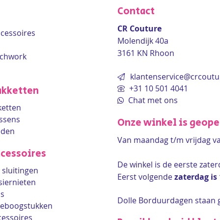
Contact
CR Couture
accessoires
Molendijk 40a
3161 KN Rhoon
tchwork
klantenservice@crcoutu
+31 10 501 4041
kketten
Chat met ons
etten
ssens
Onze winkel is geop
eden
Van maandag t/m vrijdag v
cessoires
De winkel is de
eerste zate
sluitingen
Eerst volgende
zaterdag is
siernieten
ls
Dolle Borduurdagen staan 
lleboogstukken
cessoires