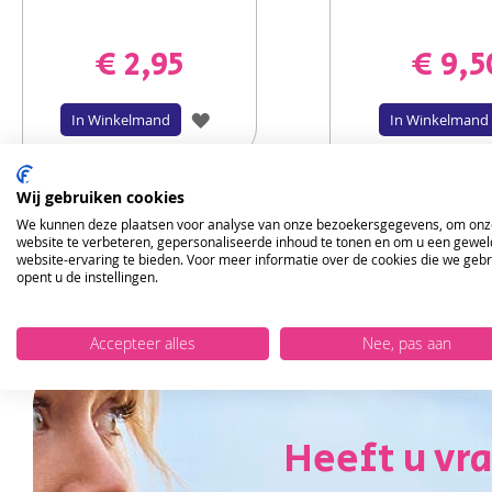
€ 2,95
€ 9,5
VOEG
In Winkelmand
In Winkelmand
TOE
AAN
Wij gebruiken cookies
We kunnen deze plaatsen voor analyse van onze bezoekersgegevens, om onz
VERLANGLIJST
website te verbeteren, gepersonaliseerde inhoud te tonen en om u een gewel
website-ervaring te bieden. Voor meer informatie over de cookies die we geb
opent u de instellingen.
Accepteer alles
Nee, pas aan
Heeft u vr