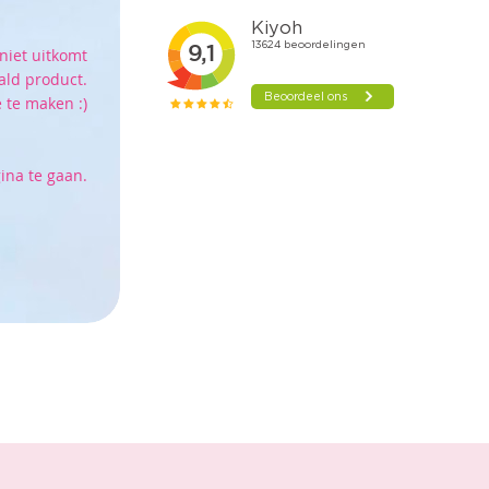
niet uitkomt
ald product.
 te maken :)
ina te gaan.