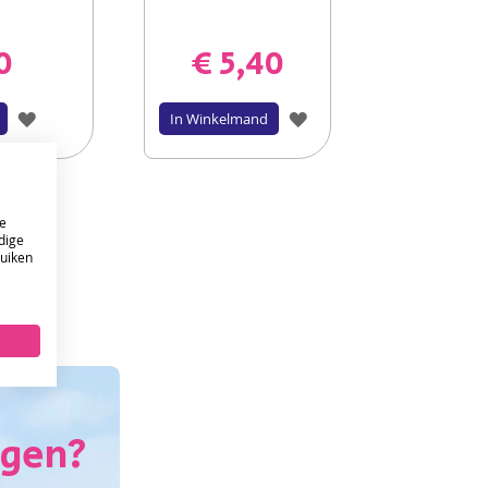
0
€ 5,40
VOEG
VOEG
In Winkelmand
TOE
TOE
AAN
AAN
e
VERLANGLIJST
VERLANGLIJST
dige
ruiken
ONTVANG DE NIEUWSBRIEF EN KRIJG
10%
KORTING OP JE EERSTE ONLINE BESTELLING!
VERSTUUR
agen?