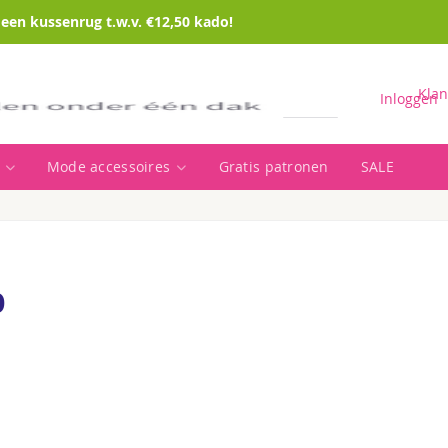
en kussenrug t.w.v. €12,50 kado!
Klan
Inloggen
Mode accessoires
Gratis patronen
SALE
Zoeken
0