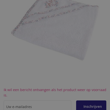
de
afbeeldingen-
gallerij
Ga
Ik wil een bericht ontvangen als het product weer op voorraad
naar
is.
het
begin
van
Inschrijven