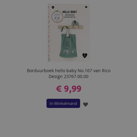
Borduurboek hello baby No.167 van Rico
Design 23767.00.00
€ 9,99
In Winkelmand
VOEG
TOE
AAN
VERLANGLIJST