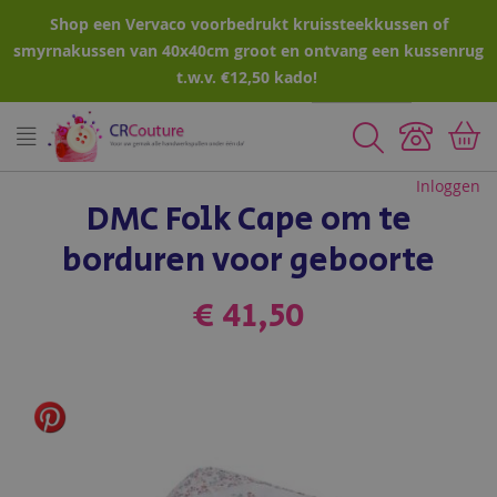
Shop een Vervaco voorbedrukt kruissteekkussen of
smyrnakussen van 40x40cm groot en ontvang een kussenrug
t.w.v. €12,50 kado!
Zoeken
Inloggen
DMC Folk Cape om te
borduren voor geboorte
€ 41,50
Ga
naar
het
einde
van