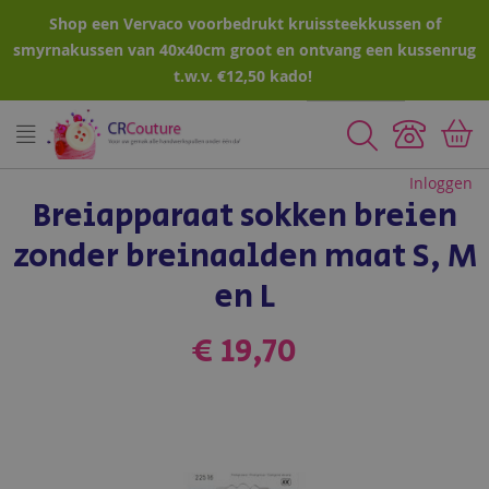
Shop een Vervaco voorbedrukt kruissteekkussen of
smyrnakussen van 40x40cm groot en ontvang een kussenrug
t.w.v. €12,50 kado!
Zoeken
Inloggen
Breiapparaat sokken breien
zonder breinaalden maat S, M
en L
€ 19,70
Ga
naar
het
einde