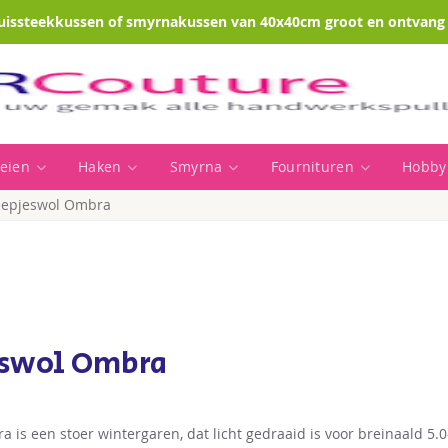
uissteekkussen of smyrnakussen van 40x40cm groot en ontvang e
eien
Haken
Smyrna
Fournituren
Hobby
eepjeswol Ombra
eswol Ombra
 is een stoer wintergaren, dat licht gedraaid is voor breinaald 5