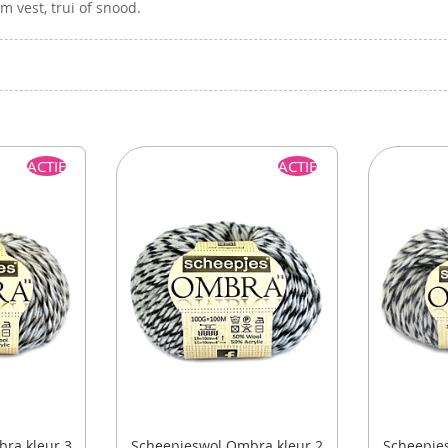
 vest, trui of snood.
ACTIE
ACTIE
ra kleur 3
Scheepjeswol Ombra kleur 2
Scheepje