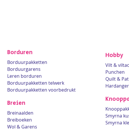
Borduren
Hobby
Borduurpakketten
Vilt & vilt
Borduurgarens
Punchen
Leren borduren
Quilt & Pa
Borduurpakketten telwerk
Hardanger
Borduurpakketten voorbedrukt
Knooppa
Breien
Knooppakk
Breinaalden
Smyrna ku
Breiboeken
Smyrna kl
Wol & Garens