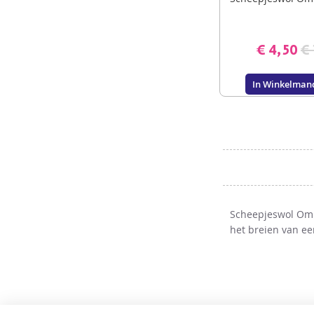
€ 4,50
€ 
In Winkelman
Scheepjeswol Ombr
het breien van ee