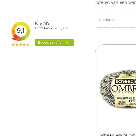
breien van een warm
4
producten
Scheepjeswol Omb