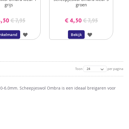
grijs
groen
4,50
€ 7,95
€ 4,50
€ 7,95
VOEG
VOEG
inkelmand
Bekijk
TOE
TOE
AAN
AAN
VERLANGLIJST
VERLANGLIJST
Toon
per pagina
5.0-6.0mm. Scheepjeswol Ombra is een ideaal breigaren voor