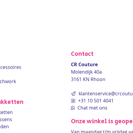
Contact
CR Couture
accessoires
Molendijk 40a
3161 KN Rhoon
tchwork
klantenservice@crcoutu
+31 10 501 4041
kketten
Chat met ons
etten
ssens
Onze winkel is geop
eden
Van maandag t/m vrijdag v