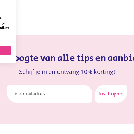
e
dige
ruiken
ONTVANG DE NIEUWSBRIEF EN KRIJG
10%
KORTING OP JE EERSTE ONLINE BESTELLING!
 de hoogte van alle tips en aanb
VERSTUUR
Schijf je in en ontvang 10% korting!
Inschrijven