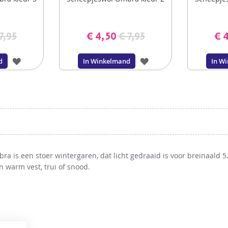
7,95
€ 4,50
€ 7,95
€ 
VOEG
VOEG
d
In Winkelmand
In W
TOE
TOE
AAN
AAN
VERLANGLIJST
VERLANGLIJST
a is een stoer wintergaren, dat licht gedraaid is voor breinaald 
n warm vest, trui of snood.