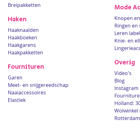
Breipakketten
Mode Ac
Knopen en 
Haken
Ringen en 
Haaknaalden
Leren labe
Haakboeken
Knie- en e
Haakgarens
Lingerieac
Haakpakketten
Overig
Fournituren
Video's
Garen
Blog
Meet- en snijgereedschap
Instagram
Naaiaccessoires
Fourniture
Elastiek
Holland: 3
Wolwinkel 
Rotterdam