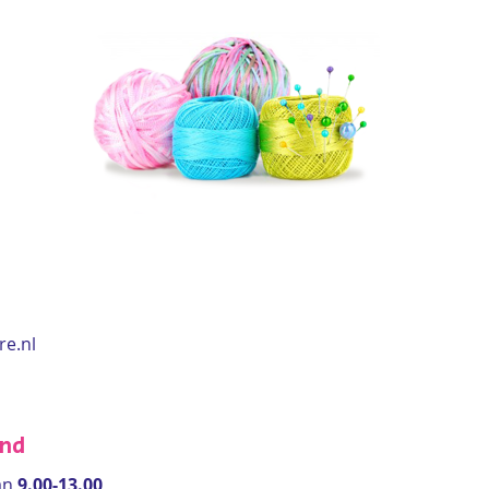
re.nl
end
an
9.00-13.00