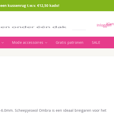
en kussenrug t.w.v. €12,50 kado!
Klan
Inloggen
Mode accessoires
Gratis patronen
SALE
Zoeken
.0-6.0mm. Scheepjeswol Ombra is een ideaal breigaren voor het