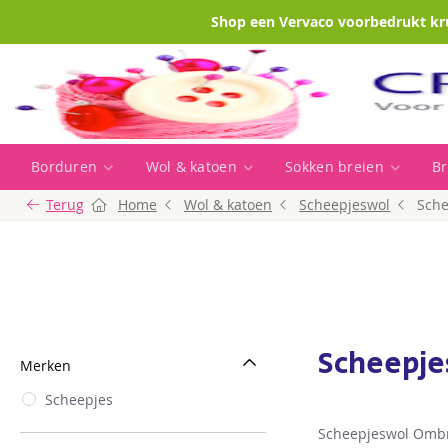
Shop een Vervaco voorbedrukt kr
Borduren
Wol & katoen
Sokken breien
Br
Terug
Home
Wol & katoen
Scheepjeswol
Sch
Scheepj
Merken
Scheepjes
Scheepjeswol Ombra