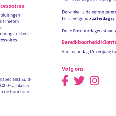
cessoires
De winkel is de
eerste zate
sluitingen
Eerst volgende
zaterdag is
siernieten
ls
Dolle Borduurdagen staan 
lleboogstukken
cessoires
Bereikbaarheid klant
Van maandag t/m vrijdag tu
Volg ons
nspecialist Zuid-
0.000+ artikelen
in de buurt van