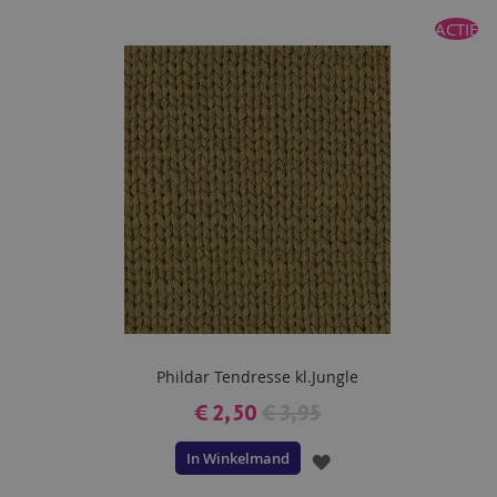
TOE
ACTIE
AAN
VERLANGLIJST
Phildar Tendresse kl.Jungle
€ 2,50
€ 3,95
In Winkelmand
VOEG