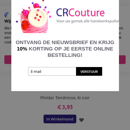
AAN
VERLANGLIJST
Wij gebruiken cookies
We kunnen deze plaatsen voor analyse van onze bezoekersgegevens, om
onze website te verbeteren, gepersonaliseerde inhoud te tonen en om u
een geweldige website-ervaring te bieden. Voor meer informatie over de
ONTVANG DE NIEUWSBRIEF EN KRIJG
cookies die we gebruiken opent u de instellingen.
10%
KORTING OP JE EERSTE ONLINE
BESTELLING!
Accepteer alles
Nee, pas aan
VERSTUUR
Phildar Tendresse, kl.noir
€ 3,95
In Winkelmand
VOEG
TOE