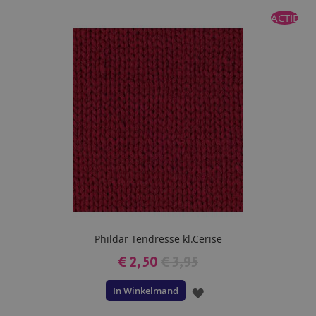
TOE
ACTIE
AAN
VERLANGLIJST
Phildar Tendresse kl.Cerise
€ 2,50
€ 3,95
In Winkelmand
VOEG