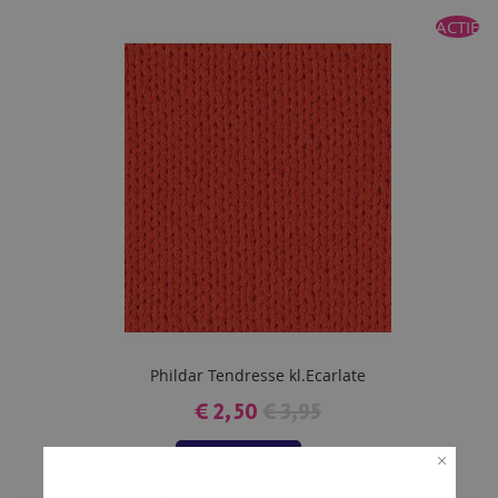
TOE
ACTIE
AAN
VERLANGLIJST
Phildar Tendresse kl.Ecarlate
€ 2,50
€ 3,95
In Winkelmand
VOEG
TOE