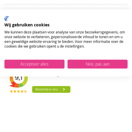
TOE
AAN
VERLANGLIJST
Wij gebruiken cookies
Phildar Gadget is een dik, tweekleurig garen waarmee je in
We kunnen deze plaatsen voor analyse van onze bezoekersgegevens, om
onze website te verbeteren, gepersonaliseerde inhoud te tonen en om u
een handomdraai een sjaal breit. Gadget is een ideaal
een geweldige website-ervaring te bieden. Voor meer informatie over de
garen voor armbreien wat een zeer snel een mooi
cookies die we gebruiken opent u de instellingen.
resultaat geeft.
Accepteer alles
Nee, pas aan