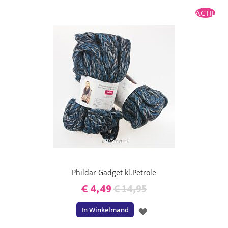
TOE
ACTIE
AAN
VERLANGLIJST
Phildar Gadget kl.Petrole
€ 4,49
€ 14,95
In Winkelmand
VOEG