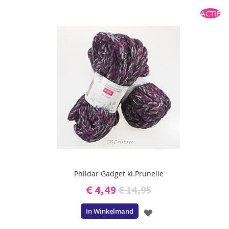
TOE
ACTIE
AAN
VERLANGLIJST
Phildar Gadget kl.Prunelle
€ 4,49
€ 14,95
In Winkelmand
VOEG