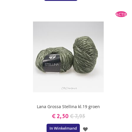
TOE
ACTIE
AAN
VERLANGLIJST
Lana Grossa Stellina kl.19 groen
€ 2,50
€ 7,95
In Winkelmand
VOEG