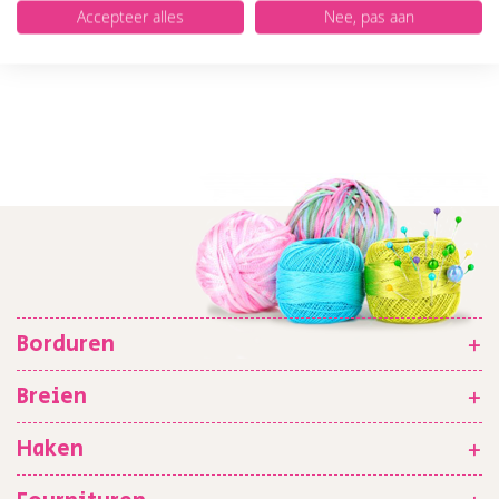
Accepteer alles
Nee, pas aan
Borduren
+
Breien
+
Haken
+