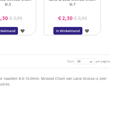
kl.3
kl.7
2,50
€ 7,95
€ 2,50
€ 7,95
VOEG
VOEG
inkelmand
In Winkelmand
TOE
TOE
AAN
AAN
VERLANGLIJST
VERLANGLIJS
Toon
per pagina
oor naalden 8.0-10.0mm. Mcwool Chain van Lana Grossa is zeer
oires.