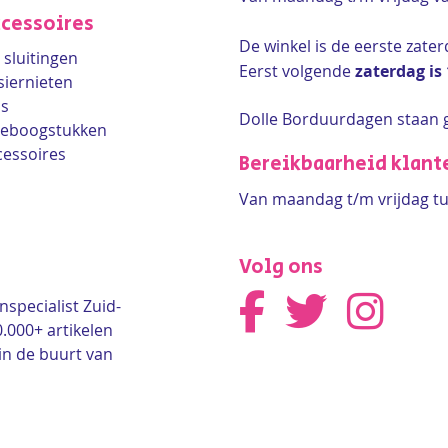
cessoires
De winkel is de
eerste zate
sluitingen
Eerst volgende
zaterdag is
siernieten
ls
Dolle Borduurdagen staan 
lleboogstukken
cessoires
Bereikbaarheid klant
Van maandag t/m vrijdag tu
Volg ons
nspecialist Zuid-
0.000+ artikelen
in de buurt van