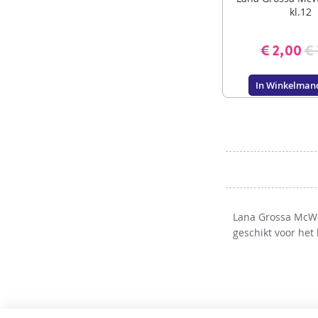
kl.12
€ 2,00
€ 
In Winkelman
Lana Grossa McWoo
geschikt voor het