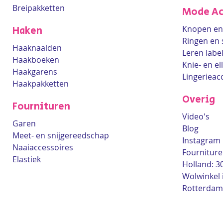
Breipakketten
Mode Ac
Knopen en 
Haken
Ringen en 
Haaknaalden
Leren labe
Haakboeken
Knie- en e
Haakgarens
Lingerieac
Haakpakketten
Overig
Fournituren
Video's
Garen
Blog
Meet- en snijgereedschap
Instagram
Naaiaccessoires
Fourniture
Elastiek
Holland: 3
Wolwinkel 
Rotterdam