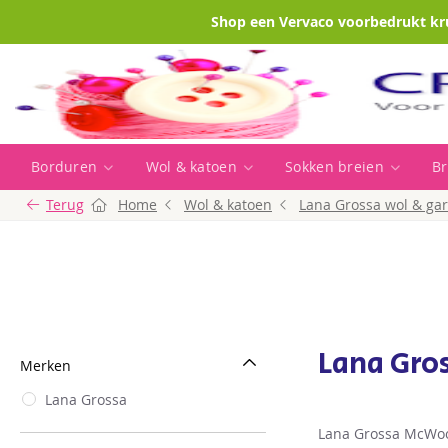
Shop een Vervaco voorbedrukt kr
Borduren
Wol & katoen
Sokken breien
Br
Terug
Home
Wol & katoen
Lana Grossa wol & ga
Lana Gro
Merken
Lana Grossa
Lana Grossa McWool