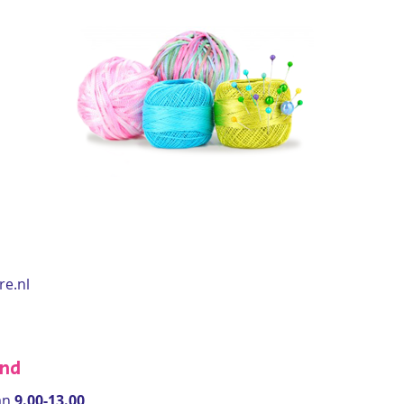
re.nl
end
an
9.00-13.00