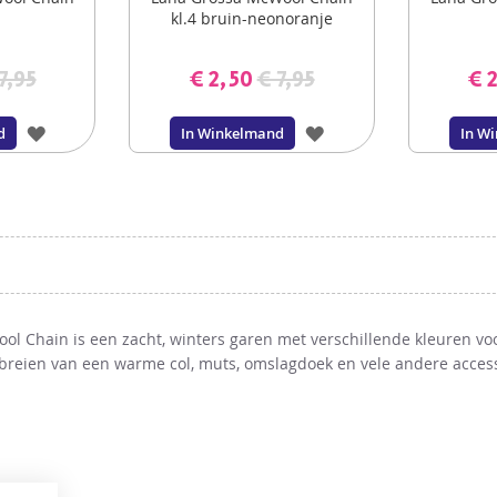
kl.4 bruin-neonoranje
7,95
€ 2,50
€ 7,95
€ 
VOEG
VOEG
d
In Winkelmand
In W
TOE
TOE
AAN
AAN
VERLANGLIJST
VERLANGLIJST
l Chain is een zacht, winters garen met verschillende kleuren v
 breien van een warme col, muts, omslagdoek en vele andere access