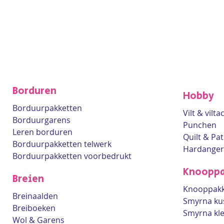
Borduren
Hobby
Borduurpakketten
Vilt & vilt
Borduurgarens
Punchen
Leren borduren
Quilt & Pa
Borduurpakketten telwerk
Hardanger
Borduurpakketten voorbedrukt
Knooppa
Breien
Knooppakk
Breinaalden
Smyrna ku
Breiboeken
Smyrna kl
Wol & Garens