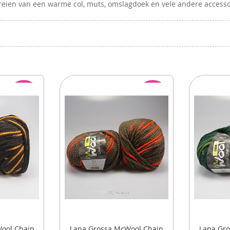
breien van een warme col, muts, omslagdoek en vele andere accesso
ACTIE
ACTIE
ool Chain
Lana Grossa McWool Chain
Lana Gr