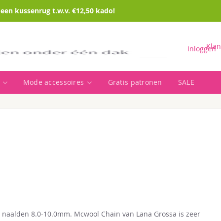
en kussenrug t.w.v. €12,50 kado!
Klan
Inloggen
Mode accessoires
Gratis patronen
SALE
Zoeken
r naalden 8.0-10.0mm. Mcwool Chain van Lana Grossa is zeer