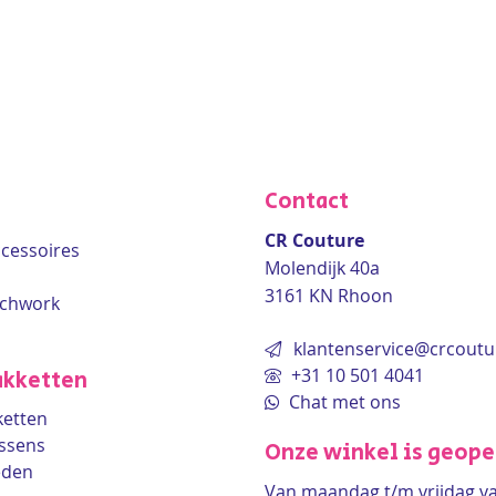
Contact
CR Couture
accessoires
Molendijk 40a
3161 KN Rhoon
tchwork
klantenservice@crcoutu
+31 10 501 4041
kketten
Chat met ons
etten
ssens
Onze winkel is geop
eden
Van maandag t/m vrijdag v