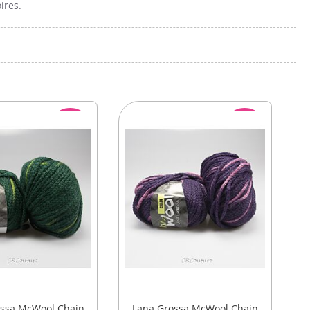
ires.
ACTIE
ACTIE
ossa McWool Chain
Lana Grossa McWool Chain