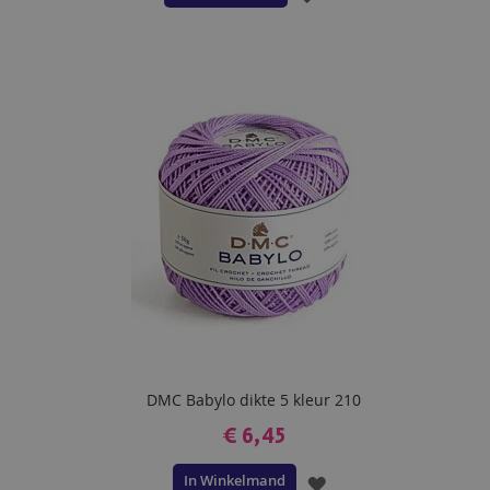
TOE
AAN
VERLANGLIJST
DMC Babylo dikte 5 kleur 210
€ 6,45
In Winkelmand
VOEG