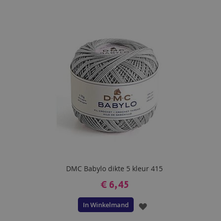
TOE
AAN
VERLANGLIJST
DMC Babylo dikte 5 kleur 415
€ 6,45
In Winkelmand
VOEG