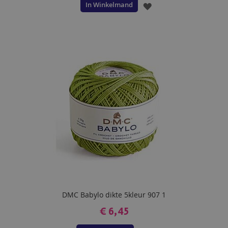
In Winkelmand
VOEG
TOE
AAN
VERLANGLIJST
DMC Babylo dikte 5kleur 907 1
€ 6,45