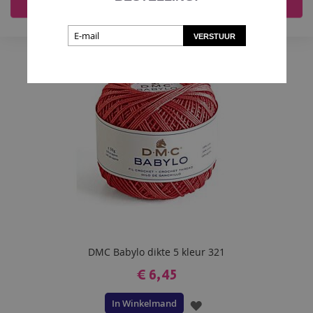
Accepteer alles
Nee, pas aan
TOE
VERSTUUR
AAN
VERLANGLIJST
DMC Babylo dikte 5 kleur 321
€ 6,45
In Winkelmand
VOEG