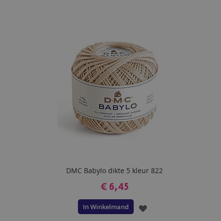
TOE
AAN
VERLANGLIJST
DMC Babylo dikte 5 kleur 822
€ 6,45
In Winkelmand
VOEG