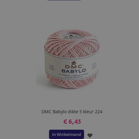
TOE
AAN
VERLANGLIJST
DMC Babylo dikte 5 kleur 224
€ 6,45
In Winkelmand
VOEG