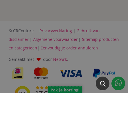
© CRCouture
Privacyverklaring
|
Gebruik van
disclaimer
|
Algemene voorwaarden
|
Sitemap producten
en categorieën
|
Eenvoudig je order annuleren
Gemaakt met
door
Netwrk
.
Pak je korting!
Copyright © 2026 CrCouture.nl. Alle rechten voorbehouden.