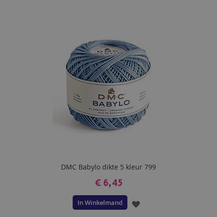
TOE
AAN
VERLANGLIJST
DMC Babylo dikte 5 kleur 799
€ 6,45
In Winkelmand
VOEG