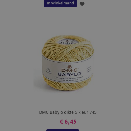
In Winkelmand
VOEG
TOE
AAN
VERLANGLIJST
DMC Babylo dikte 5 kleur 745
€ 6,45