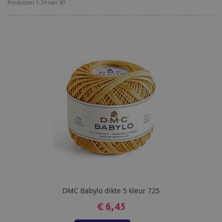
Producten
1
-
24
van
30
DMC Babylo dikte 5 kleur 725
€ 6,45