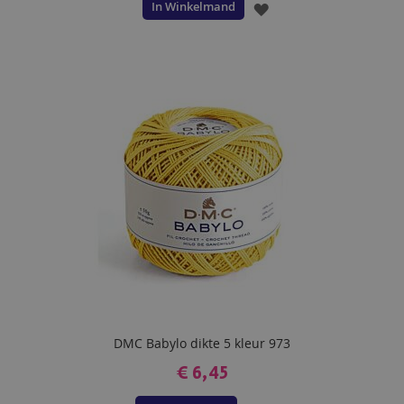
In Winkelmand
VOEG
TOE
AAN
VERLANGLIJST
DMC Babylo dikte 5 kleur 973
€ 6,45