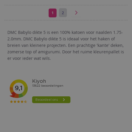
TOE
AAN
U
Pagina
Pagina
Volgende
1
2
Pagina
lees
VERLANGLIJST
momenteel
DMC Babylo dikte 5 is een 100% katoen voor naalden 1.75-
2.0mm. DMC Babylo dikte 5 is ideaal voor het haken of
pagina
breien van kleinere projecten. Een prachtige 'kante' deken,
zomerse top of amigurumi. Door het ruime kleurenpallet is
er voor ieder wat wils.