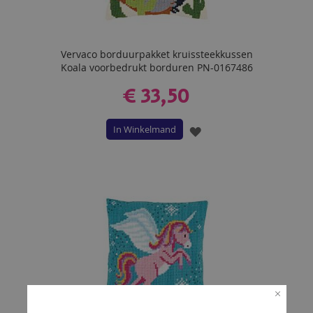
Vervaco borduurpakket kruissteekkussen
Koala voorbedrukt borduren PN-0167486
€ 33,50
In Winkelmand
VOEG
TOE
AAN
VERLANGLIJST