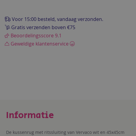
van
de
afbeeldingen-
Voor 15:00 besteld, vandaag verzonden.
gallerij
Gratis verzenden boven €75
Beoordelingsscore 9.1
Geweldige klantenservice
De kussenrug met ritssluiting van Vervaco wit en 45x45cm