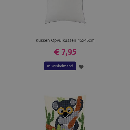
Kussen Opvulkussen 45x45cm
€ 7,95
In Winkelmand
VOEG
TOE
AAN
VERLANGLIJST