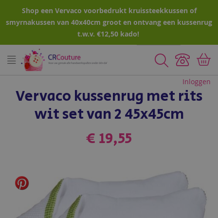
Shop een Vervaco voorbedrukt kruissteekkussen of
smyrnakussen van 40x40cm groot en ontvang een kussenrug
t.w.v. €12,50 kado!
Zoeken
Inloggen
Vervaco kussenrug met rits
wit set van 2 45x45cm
€ 19,55
Ga
naar
het
einde
van