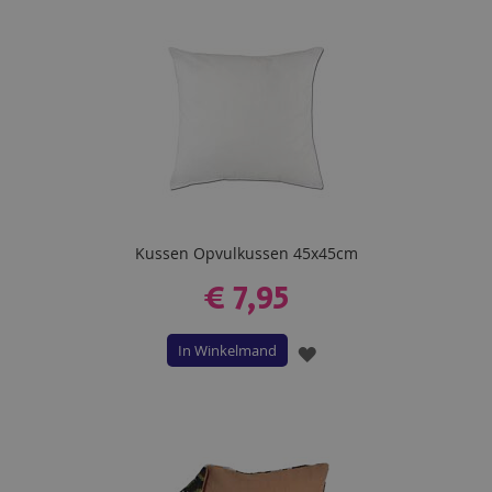
Kussen Opvulkussen 45x45cm
€ 7,95
In Winkelmand
VOEG
TOE
AAN
VERLANGLIJST