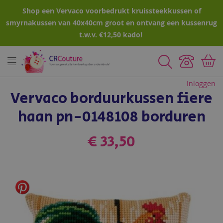
Shop een Vervaco voorbedrukt kruissteekkussen of
smyrnakussen van 40x40cm groot en ontvang een kussenrug
t.w.v. €12,50 kado!
Zoeken
Inloggen
Vervaco borduurkussen fiere
haan pn-0148108 borduren
€ 33,50
Ga
naar
het
einde
van