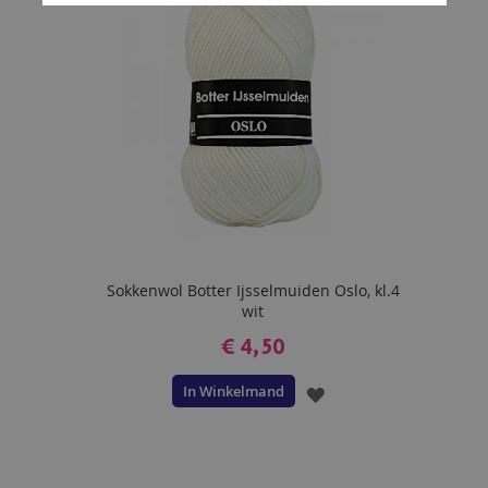
Sokkenwol Botter Ijsselmuiden Oslo, kl.4
wit
€ 4,50
In Winkelmand
VOEG
TOE
AAN