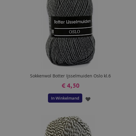
Sokkenwol Botter Ijsselmuiden Oslo kl.6
€ 4,50
In Winkelmand
VOEG
TOE
AAN
VERLANGLIJST