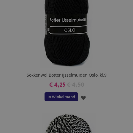
Sokkenwol Botter Ijsselmuiden Oslo, kl.9
€ 4,25
€ 4,50
In Winkelmand
VOEG
TOE
AAN
VERLANGLIJST