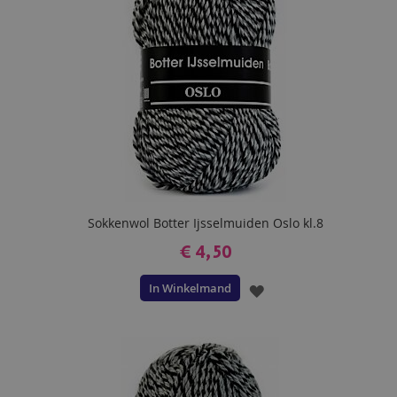
Sokkenwol Botter Ijsselmuiden Oslo kl.8
€ 4,50
In Winkelmand
VOEG
TOE
AAN
VERLANGLIJST