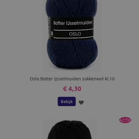
Oslo Botter IJsselmuiden sokkenwol kl.10
€ 4,50
Bekijk
VOEG
TOE
ACTIE
AAN
VERLANGLIJST