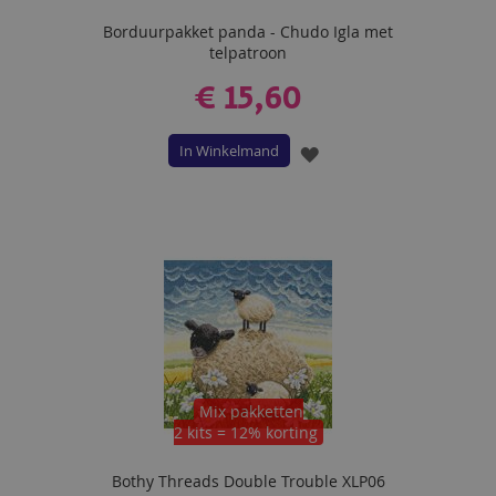
Borduurpakket panda - Chudo Igla met
telpatroon
€ 15,60
In Winkelmand
VOEG
TOE
AAN
VERLANGLIJST
Mix pakketten
2 kits = 12% korting
Bothy Threads Double Trouble XLP06