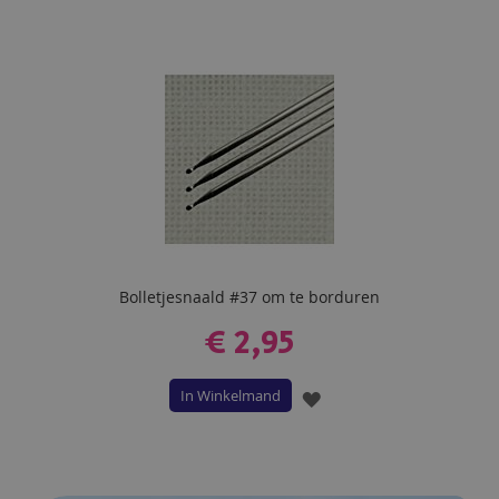
TOE
AAN
VERLANGLIJST
Bolletjesnaald #37 om te borduren
€ 2,95
In Winkelmand
VOEG
TOE
AAN