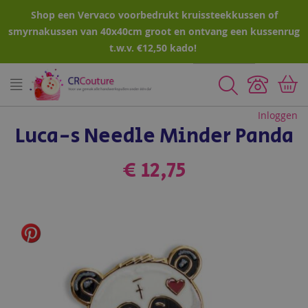
Shop een Vervaco voorbedrukt kruissteekkussen of
smyrnakussen van 40x40cm groot en ontvang een kussenrug
t.w.v. €12,50 kado!
Zoeken
Inloggen
Luca-s Needle Minder Panda
€ 12,75
Ga
naar
het
einde
van
de
afbeeldingen-