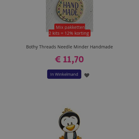
Mix pakketten
2 kits = 12% korting
Bothy Threads Needle Minder Handmade
€ 11,70
In Winkelmand
VOEG
TOE
AAN
VERLANGLIJST