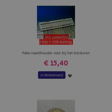
Mix pakketten
2 kits = 12% korting
Pako naaldhouder voor bij het borduren
€ 15,40
In Winkelmand
VOEG
TOE
AAN
VERLANGLIJST