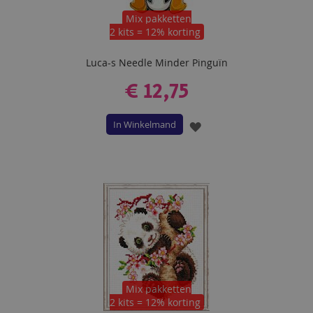
Mix pakketten
2 kits = 12% korting
Luca-s Needle Minder Pinguïn
€ 12,75
In Winkelmand
VOEG
TOE
AAN
VERLANGLIJST
Mix pakketten
2 kits = 12% korting