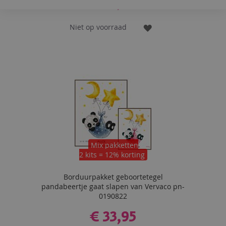
€ 15,95
Niet op voorraad
VOEG
TOE
AAN
VERLANGLIJST
Mix pakketten
2 kits = 12% korting
Borduurpakket geboortetegel
pandabeertje gaat slapen van Vervaco pn-
0190822
€ 33,95