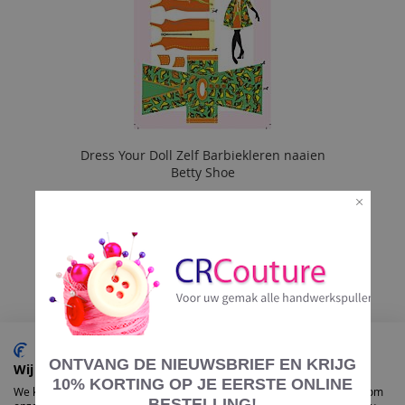
Dress Your Doll Zelf Barbiekleren naaien
Betty Shoe
€ 12,00
In Winkelmand
VOEG
TOE
AAN
ACTIE
VERLANGLIJST
ONTVANG DE NIEUWSBRIEF EN KRIJG
Wij gebruiken cookies
10%
KORTING OP JE EERSTE ONLINE
We kunnen deze plaatsen voor analyse van onze bezoekersgegevens, om
BESTELLING!