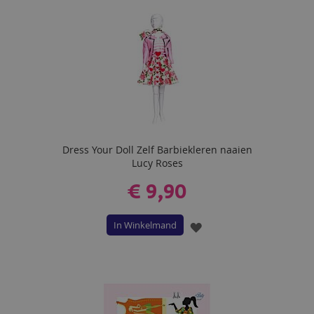
VERLANGLIJST
Dress Your Doll Zelf Barbiekleren naaien
Lucy Roses
€ 9,90
In Winkelmand
VOEG
TOE
AAN
VERLANGLIJST