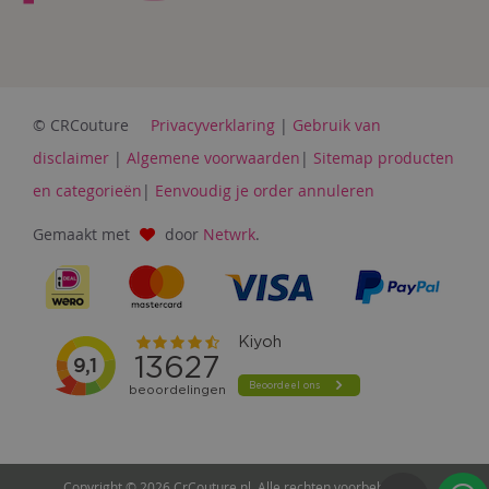
© CRCouture
Privacyverklaring
|
Gebruik van
disclaimer
|
Algemene voorwaarden
|
Sitemap producten
en categorieën
|
Eenvoudig je order annuleren
Gemaakt met
door
Netwrk
.
Copyright © 2026 CrCouture.nl. Alle rechten voorbehouden.