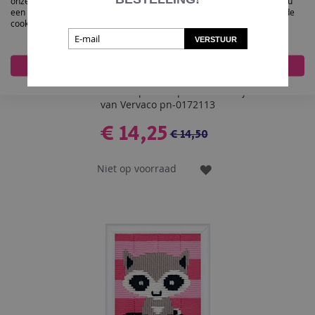
onze website te verbeteren, gepersonaliseerde inhoud te tonen en om u
een geweldige website-ervaring te bieden. Voor meer informatie over de
cookies die we gebruiken opent u de instellingen.
VERSTUUR
Accepteer alles
Nee, pas aan
Kinder borduurpakket spansteek hertje
van Vervaco pn-0172113
€ 14,25
€ 14,50
Niet op voorraad
VOEG
TOE
AAN
VERLANGLIJST