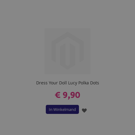
TOE
AAN
VERLANGLIJST
Dress Your Doll Lucy Polka Dots
€ 9,90
In Winkelmand
VOEG
TOE
AAN