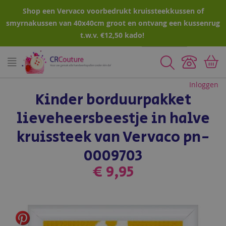
Shop een Vervaco voorbedrukt kruissteekkussen of
smyrnakussen van 40x40cm groot en ontvang een kussenrug
t.w.v. €12,50 kado!
Zoeken
Inloggen
Kinder borduurpakket
lieveheersbeestje in halve
kruissteek van Vervaco pn-
0009703
€ 9,95
Ga
naar
het