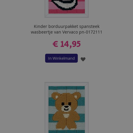
Kinder borduurpakket spansteek
wasbeertje van Vervaco pn-0172111
€ 14,95
In Winkelmand
VOEG
TOE
AAN
VERLANGLIJST