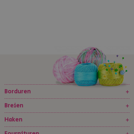
Borduren
+
Breien
+
Haken
+
Fournituren
+