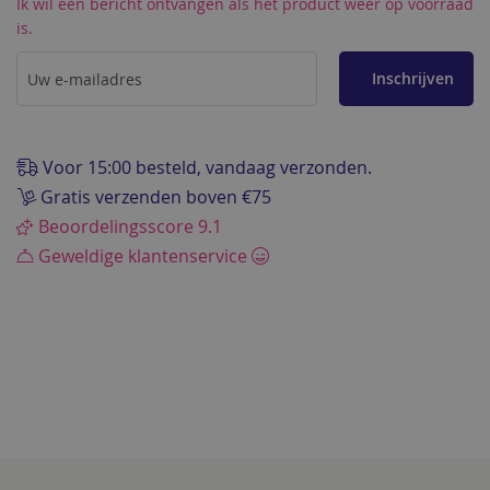
Ik wil een bericht ontvangen als het product weer op voorraad
naar
is.
het
begin
van
Inschrijven
de
afbeeldingen-
gallerij
Voor 15:00 besteld, vandaag verzonden.
Gratis verzenden boven €75
Beoordelingsscore 9.1
Geweldige klantenservice