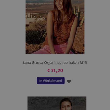
Lana Grossa Organinco top haken M13
€ 31,20
In Winkelmand
VOEG
TOE
AAN
VERLANGLIJST