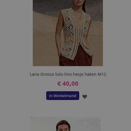
Lana Grossa Solo lino hesje haken M12
€ 40,00
In Winkelmand
VOEG
TOE
AAN
VERLANGLIJST