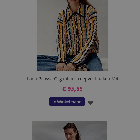
Lana Grossa Organico streepvest haken M6
€ 95,55
In Winkelmand
VOEG
TOE
AAN
VERLANGLIJST