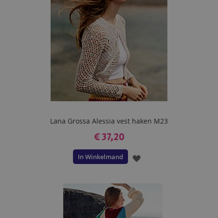
Lana Grossa Alessia vest haken M23
€ 37,20
In Winkelmand
VOEG
TOE
AAN
VERLANGLIJST