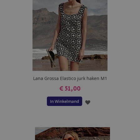
Lana Grossa Elastico jurk haken M1
€ 51,00
In Winkelmand
VOEG
TOE
AAN
VERLANGLIJST