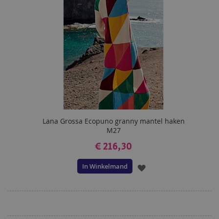
Lana Grossa Ecopuno granny mantel haken
M27
€ 216,30
In Winkelmand
VOEG
TOE
AAN
VERLANGLIJST