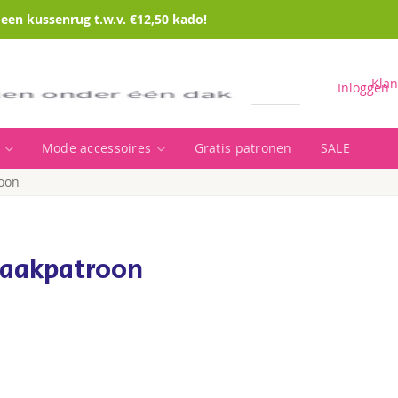
en kussenrug t.w.v. €12,50 kado!
Klan
Inloggen
Mode accessoires
Gratis patronen
SALE
Zoeken
roon
haakpatroon