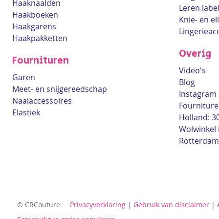
Haaknaalden
Leren labe
Haakboeken
Knie- en e
Haakgarens
Lingerieac
Haakpakketten
Overig
Fournituren
Video's
Garen
Blog
Meet- en snijgereedschap
Instagram
Naaiaccessoires
Fourniture
Elastiek
Holland: 3
Wolwinkel 
Rotterdam
© CRCouture
Privacyverklaring
|
Gebruik van disclaimer
|