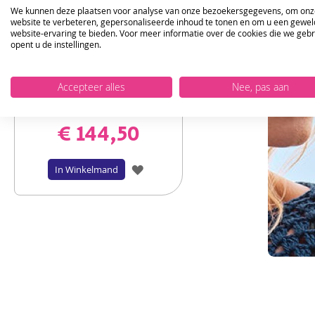
We kunnen deze plaatsen voor analyse van onze bezoekersgegevens, om onz
website te verbeteren, gepersonaliseerde inhoud te tonen en om u een gewel
website-ervaring te bieden. Voor meer informatie over de cookies die we geb
opent u de instellingen.
Haakpakket gehaakte sprei van
Accepteer alles
Nee, pas aan
DMC om te haken
€ 144,50
VOEG
In Winkelmand
TOE
AAN
VERLANGLIJST