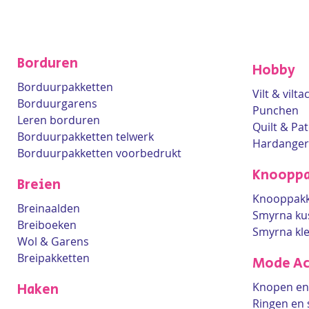
Borduren
Hobby
Borduurpakketten
Vilt & vilt
Borduurgarens
Punchen
Leren borduren
Quilt & Pa
Borduurpakketten telwerk
Hardanger
Borduurpakketten voorbedrukt
Knooppa
Breien
Knooppakk
Breinaalden
Smyrna ku
Breiboeken
Smyrna kl
Wol & Garens
Breipakketten
Mode Ac
Knopen en 
Haken
Ringen en 