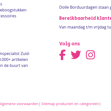
ls
Dolle Borduurdagen staan 
lleboogstukken
cessoires
Bereikbaarheid klant
Van maandag t/m vrijdag tu
Volg ons
nspecialist Zuid-
0.000+ artikelen
in de buurt van
Algemene voorwaarden
|
Sitemap producten en categorieën
|