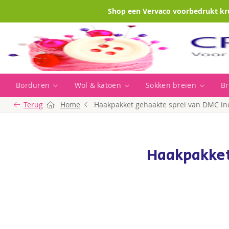
Shop een Vervaco voorbedrukt kr
Borduren
Wol & katoen
Sokken breien
Br
Terug
Home
Haakpakket gehaakte sprei van DMC in
Haakpakket
Ga
naar