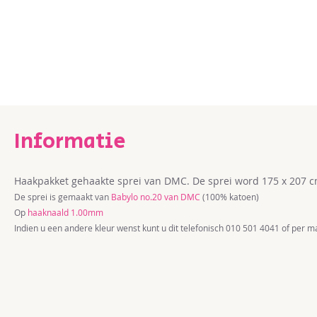
Ga
naar
het
begin
van
de
afbeeldingen-
gallerij
Haakpakket gehaakte sprei van DMC. De sprei word 175 x 207 c
De sprei is gemaakt van
Babylo no.20 van DMC
(100% katoen)
Op
haaknaald 1.00mm
Indien u een andere kleur wenst kunt u dit telefonisch 010 501 4041 of per m