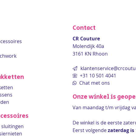
Contact
CR Couture
accessoires
Molendijk 40a
3161 KN Rhoon
tchwork
klantenservice@crcoutu
+31 10 501 4041
kketten
Chat met ons
etten
ssens
Onze winkel is geop
eden
Van maandag t/m vrijdag v
cessoires
De winkel is de
eerste zate
sluitingen
Eerst volgende
zaterdag is
siernieten