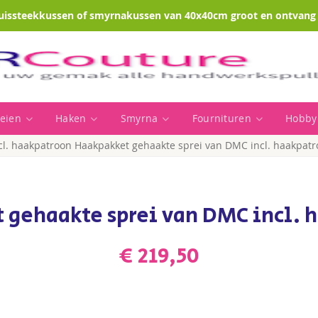
uissteekkussen of smyrnakussen van 40x40cm groot en ontvang e
eien
Haken
Smyrna
Fournituren
Hobby
cl. haakpatroon
Haakpakket gehaakte sprei van DMC incl. haakpat
 gehaakte sprei van DMC incl. 
€ 219,50