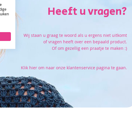
e
Heeft u vragen?
dige
ruiken
ONTVANG DE NIEUWSBRIEF EN KRIJG
10%
KORTING OP JE EERSTE ONLINE BESTELLING!
Wij staan u graag te woord als u ergens niet uitkomt
of vragen heeft over een bepaald product.
VERSTUUR
Of om gezellig een praatje te maken :)
Klik hier om naar onze klantenservice pagina te gaan.