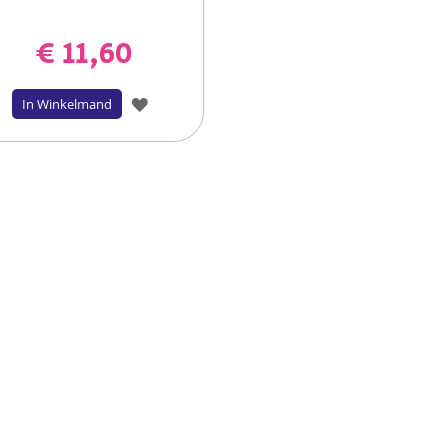
€ 11,60
VOEG
In Winkelmand
TOE
AAN
VERLANGLIJST