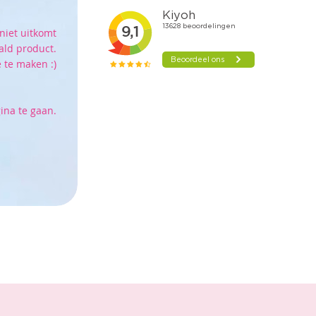
niet uitkomt
ald product.
 te maken :)
ina te gaan.