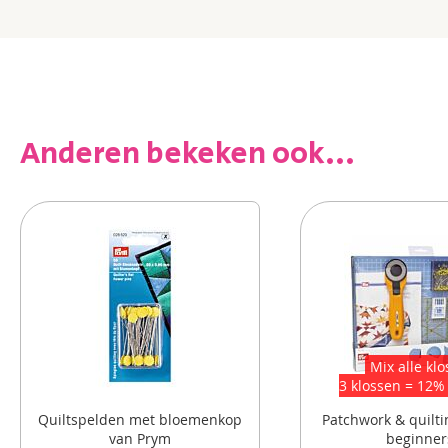
informatie
Anderen bekeken ook...
Mix alle kl
3 klossen = 12%
Quiltspelden met bloemenkop
Patchwork & quilti
van Prym
beginner