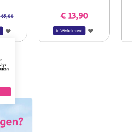
€ 13,90
 65,00
VOEG
VOEG
In Winkelmand
TOE
TOE
AAN
AAN
e
VERLANGLIJST
VERLANGLIJST
dige
ruiken
ONTVANG DE NIEUWSBRIEF EN KRIJG
10%
KORTING OP JE EERSTE ONLINE BESTELLING!
VERSTUUR
agen?