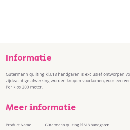
Ga
naar
het
begin
van
de
afbeeldingen-
gallerij
Gütermann quilting kl.618 handgaren is exclusief ontworpen vo
zijdeachtige afwerking worden knopen voorkomen, voor een ver
Per klos 200 meter.
Meer informatie
Meer
Product Name
Gütermann quilting kl.618 handgaren