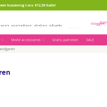
en kussenrug t.w.v. €12,50 kado!
Klan
Inloggen
Mode accessoires
Gratis patronen
SALE
Zoeken
handgaren
ren