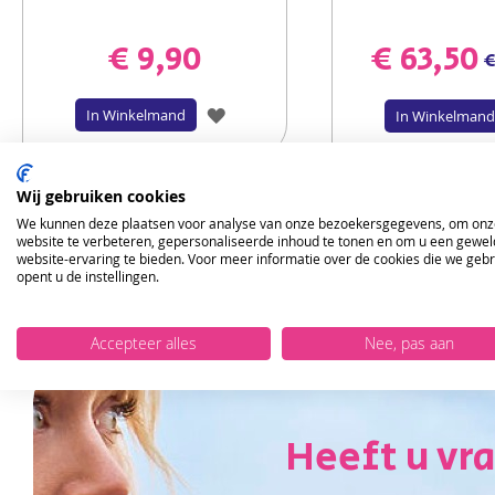
€ 9,90
€ 63,50
€
VOEG
In Winkelmand
In Winkelmand
TOE
AAN
Wij gebruiken cookies
We kunnen deze plaatsen voor analyse van onze bezoekersgegevens, om onz
VERLANGLIJST
website te verbeteren, gepersonaliseerde inhoud te tonen en om u een gewel
website-ervaring te bieden. Voor meer informatie over de cookies die we geb
opent u de instellingen.
Accepteer alles
Nee, pas aan
Heeft u vr