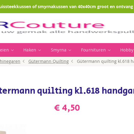
uissteekkussen of smyrnakussen van 40x40cm groot en ontvang e
eien
Haken
Smyrna
Fournituren
Hobby
hinegaren
Gütermann Quilting
Gütermann quilting kl.618 
termann quilting kl.618 handga
€ 4,50