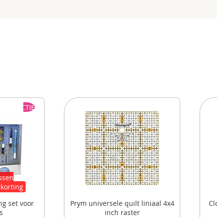
ACTIE
ossen
 korting
ng set voor
Prym universele quilt liniaal 4x4
Cl
s
inch raster