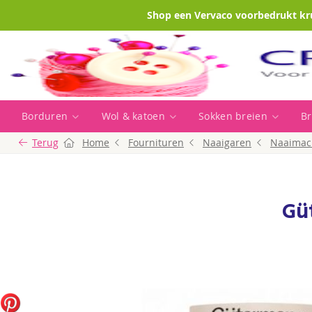
Shop een Vervaco voorbedrukt kr
Borduren
Wol & katoen
Sokken breien
Br
Terug
Home
Fournituren
Naaigaren
Naaimac
Gü
Ga
naar