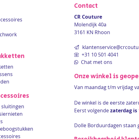
Contact
CR Couture
accessoires
Molendijk 40a
3161 KN Rhoon
tchwork
klantenservice@crcoutu
+31 10 501 4041
kketten
Chat met ons
etten
ssens
Onze winkel is geop
eden
Van maandag t/m vrijdag v
cessoires
De winkel is de
eerste zate
sluitingen
Eerst volgende
zaterdag is
siernieten
ls
Dolle Borduurdagen staan 
lleboogstukken
cessoires