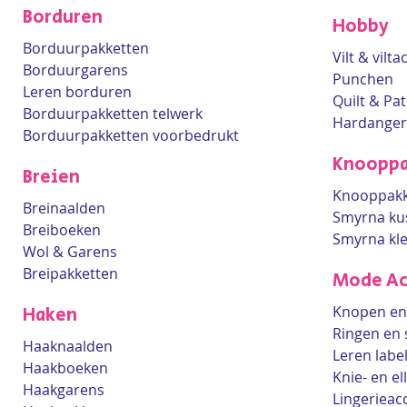
Borduren
Hobby
Borduurpakketten
Vilt & vilt
Borduurgarens
Punchen
Leren borduren
Quilt & Pa
Borduurpakketten telwerk
Hardanger
Borduurpakketten voorbedrukt
Knooppa
Breien
Knooppakk
Breinaalden
Smyrna ku
Breiboeken
Smyrna kl
Wol & Garens
Breipakketten
Mode Ac
Knopen en 
Haken
Ringen en 
Haaknaalden
Leren labe
Haakboeken
Knie- en e
Haakgarens
Lingerieac