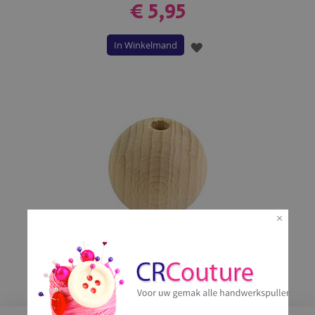
€ 5,95
In Winkelmand
VOEG
TOE
AAN
VERLANGLIJST
Houten kralen 6mm t/m 40mm
€ 0,10