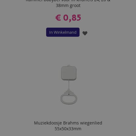
38mm groot
€ 0,85
In Winkelmand
VOEG
TOE
AAN
VERLANGLIJST
Muziekdoosje Brahms wiegenlied
55x50x33mm