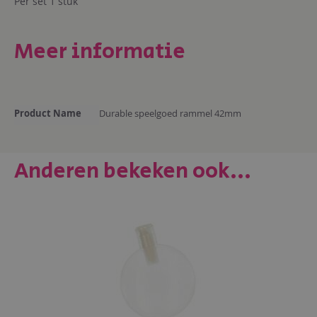
Per set 1 stuk
Meer informatie
Meer
Product Name
Durable speelgoed rammel 42mm
informatie
Anderen bekeken ook...