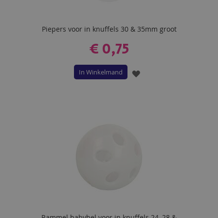
Piepers voor in knuffels 30 & 35mm groot
€ 0,75
In Winkelmand
VOEG
TOE
AAN
VERLANGLIJST
Rammel babybel voor in knuffels 24, 28 &