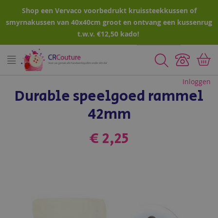
Shop een Vervaco voorbedrukt kruissteekkussen of
smyrnakussen van 40x40cm groot en ontvang een kussenrug
t.w.v. €12,50 kado!
Zoeken
Inloggen
Durable speelgoed rammel
42mm
€ 2,25
Ga
naar
het
einde
van