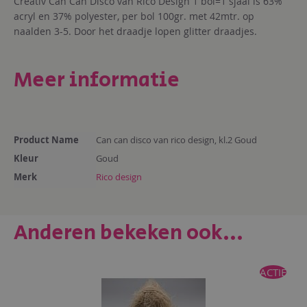
Creativ Can Can Disco van Rico Design 1 bol=1 sjaal is 63%
acryl en 37% polyester, per bol 100gr. met 42mtr. op
naalden 3-5. Door het draadje lopen glitter draadjes.
Meer informatie
Meer
Product Name
Can can disco van rico design, kl.2 Goud
informatie
Kleur
Goud
Merk
Rico design
Anderen bekeken ook...
ACTIE