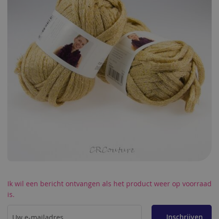
de
afbeeldingen-
gallerij
Ga
Ik wil een bericht ontvangen als het product weer op voorraad
naar
is.
het
begin
van
Inschrijven