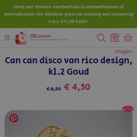
Shop een Vervaco voorbedrukt kruissteekkussen of
smyrnakussen van 40x40cm groot en ontvang een kussenrug
t.w.v. €12,50 kado!
Zoeken
Inloggen
Can can disco van rico design,
kl.2 Goud
€ 4,50
€ 6,50
Ga
ACTIE
naar
het
einde
van