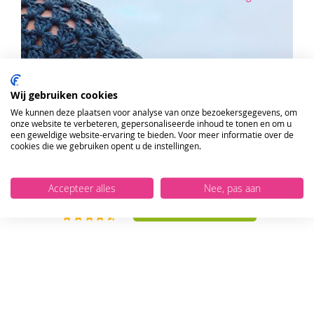
Wij gebruiken cookies
We kunnen deze plaatsen voor analyse van onze bezoekersgegevens, om
ONTVANG DE NIEUWSBRIEF EN KRIJG
onze website te verbeteren, gepersonaliseerde inhoud te tonen en om u
10%
KORTING OP JE EERSTE ONLINE
een geweldige website-ervaring te bieden. Voor meer informatie over de
cookies die we gebruiken opent u de instellingen.
BESTELLING!
Accepteer alles
Nee, pas aan
VERSTUUR