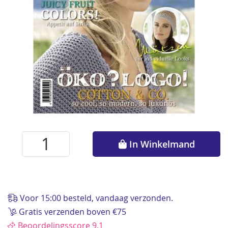
Ga
naar
In Winkelmand
het
begin
van
de
afbeeldingen-
Voor 15:00 besteld, vandaag verzonden.
gallerij
Gratis verzenden boven €75
Beoordelingsscore 9.1