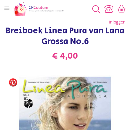
Zoeken
Inloggen
Breiboek Linea Pura van Lana
Grossa No.6
€ 4,00
Ga
naar
het
einde
van
de
afbeeldingen-
gallerij