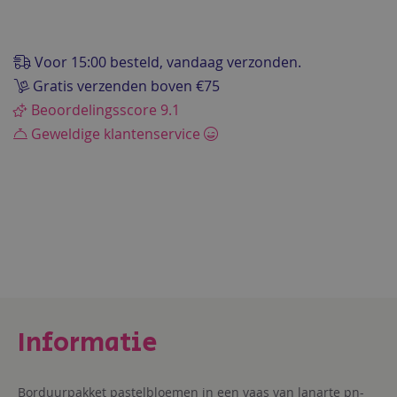
van
de
afbeeldingen-
Voor 15:00 besteld, vandaag verzonden.
gallerij
Gratis verzenden boven €75
Beoordelingsscore 9.1
Geweldige klantenservice
Borduurpakket pastelbloemen in een vaas van lanarte pn-