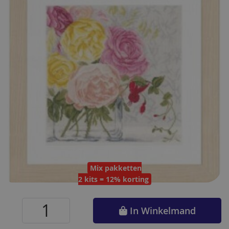
van
de
afbeeldingen-
gallerij
Mix pakketten
2 kits = 12% korting
Ga
naar
In Winkelmand
het
begin