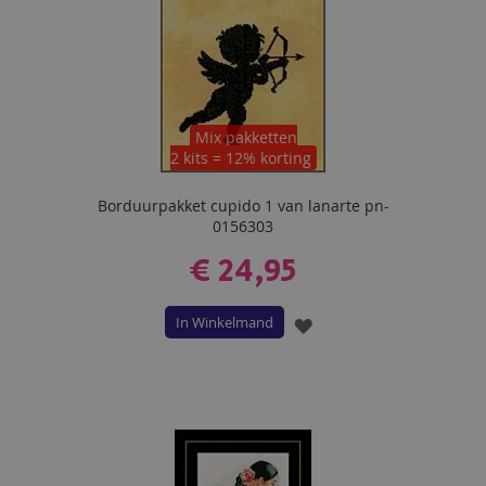
Mix pakketten
2 kits = 12% korting
Borduurpakket cupido 1 van lanarte pn-
0156303
€ 24,95
In Winkelmand
VOEG
TOE
AAN
VERLANGLIJST