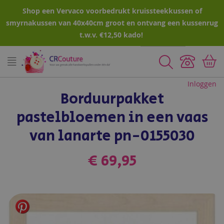
Shop een Vervaco voorbedrukt kruissteekkussen of
smyrnakussen van 40x40cm groot en ontvang een kussenrug
t.w.v. €12,50 kado!
Zoeken
Inloggen
Borduurpakket
pastelbloemen in een vaas
van lanarte pn-0155030
€ 69,95
Ga
naar
het
einde