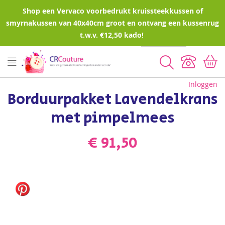
Shop een Vervaco voorbedrukt kruissteekkussen of
smyrnakussen van 40x40cm groot en ontvang een kussenrug
t.w.v. €12,50 kado!
Zoeken
Inloggen
Borduurpakket Lavendelkrans
met pimpelmees
€ 91,50
Ga
naar
het
einde
van