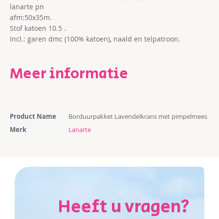
lanarte pn
afm:50x35m.
Stof katoen 10.5 .
Incl.: garen dmc (100% katoen), naald en telpatroon.
Meer informatie
Meer
Product Name
Borduurpakket Lavendelkrans met pimpelmees
informatie
Merk
Lanarte
Heeft u vragen?