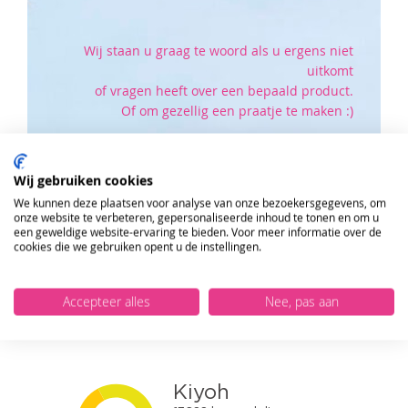
Wij staan u graag te woord als u ergens niet
uitkomt
of vragen heeft over een bepaald product.
Of om gezellig een praatje te maken :)
Klik hier om naar onze klantenservice pagina te
Wij gebruiken cookies
gaan.
We kunnen deze plaatsen voor analyse van onze bezoekersgegevens, om
ONTVANG DE NIEUWSBRIEF EN KRIJG
onze website te verbeteren, gepersonaliseerde inhoud te tonen en om u
10%
KORTING OP JE EERSTE ONLINE
een geweldige website-ervaring te bieden. Voor meer informatie over de
BESTELLING!
cookies die we gebruiken opent u de instellingen.
VERSTUUR
Accepteer alles
Nee, pas aan