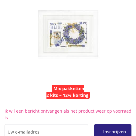
de
afbeeldingen-
gallerij
Mix pakketten
2 kits = 12% korting
Ga
Ik wil een bericht ontvangen als het product weer op voorraad
naar
is.
het
begin
van
Inschrijven