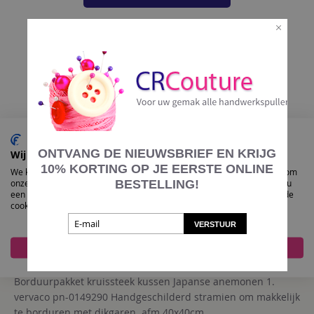
ONTVANG DE NIEUWSBRIEF EN KRIJG
Wij gebruiken cookies
10%
KORTING OP JE EERSTE ONLINE
We kunnen deze plaatsen voor analyse van onze bezoekersgegevens, om
onze website te verbeteren, gepersonaliseerde inhoud te tonen en om u
BESTELLING!
een geweldige website-ervaring te bieden. Voor meer informatie over de
cookies die we gebruiken opent u de instellingen.
VERSTUUR
Accepteer alles
Nee, pas aan
Borduurpakket kruissteek kussen Japanse anemonen 1.
vervaco pn-0149290 Handgeschilderd stramien om makkelijk
te borduren met dikgaren. afm 40x40cm