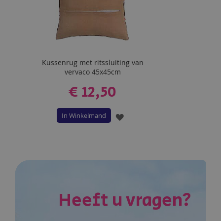
Kussenrug met ritssluiting van
vervaco 45x45cm
€ 12,50
In Winkelmand
VOEG
TOE
AAN
VERLANGLIJST
Heeft u vragen?