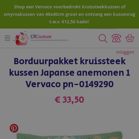
Shop een Vervaco voorbedrukt kruissteekkussen of
smyrnakussen van 40x40cm groot en ontvang een kussenrug
t.w.v. €12,50 kado!
Zoeken
Inloggen
Borduurpakket kruissteek
kussen Japanse anemonen 1
Vervaco pn-0149290
€ 33,50
Ga
naar
het
einde