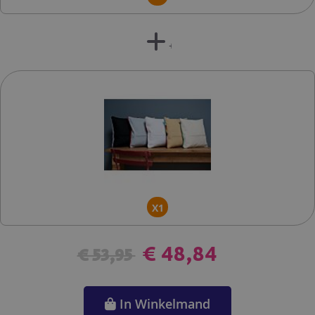
+
X1
€ 48,84
€ 53,95
In Winkelmand