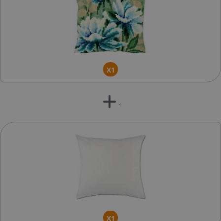
X1
+
X1