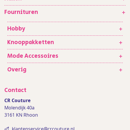
Fournituren
+
Hobby
+
Knooppakketten
+
Mode Accessoires
+
Overig
+
Contact
CR Couture
Molendijk 40a
3161 KN Rhoon
klantenservice@crcouture.nl