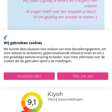
Wij staan u graag te woord als u ergens niet
uitkomt
of vragen heeft over een bepaald product.
Of om gezellig een praatje te maken :)
Klik hier om naar onze klantenservice pagina te
gaan.
Wij gebruiken cookies
We kunnen deze plaatsen voor analyse van onze bezoekersgegevens, om
ONTVANG DE NIEUWSBRIEF EN KRIJG
onze website te verbeteren, gepersonaliseerde inhoud te tonen en om u
10%
KORTING OP JE EERSTE ONLINE
een geweldige website-ervaring te bieden. Voor meer informatie over de
BESTELLING!
cookies die we gebruiken opent u de instellingen.
Accepteer alles
VERSTUUR
Nee, pas aan