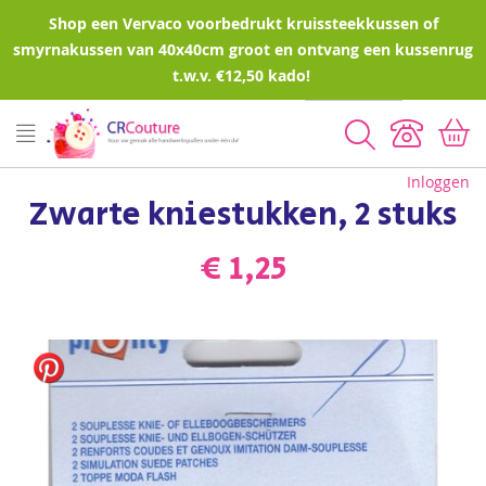
Shop een Vervaco voorbedrukt kruissteekkussen of
smyrnakussen van 40x40cm groot en ontvang een kussenrug
t.w.v. €12,50 kado!
Zoeken
Inloggen
Zwarte kniestukken, 2 stuks
€ 1,25
Ga
naar
het
einde
van
de
afbeeldingen-