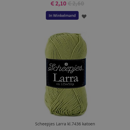
€ 2,10
€ 2,60
In Winkelmand
VOEG
TOE
AAN
VERLANGLIJST
Scheepjes Larra kl.7436 katoen