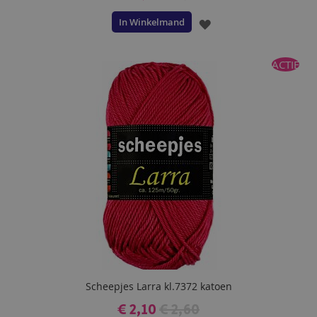
In Winkelmand
VOEG
TOE
ACTIE
AAN
VERLANGLIJST
Scheepjes Larra kl.7372 katoen
€ 2,10
€ 2,60