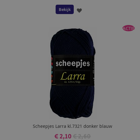
Bekijk
VOEG
TOE
ACTIE
AAN
VERLANGLIJST
Scheepjes Larra kl.7321 donker blauw
€ 2,10
€ 2,60