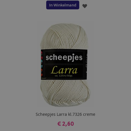
In Winkelmand
VOEG
TOE
AAN
VERLANGLIJST
Scheepjes Larra kl.7326 creme
€ 2,60