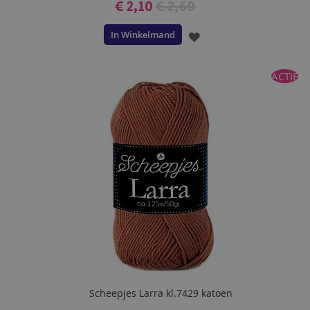
€ 2,10
€ 2,60
In Winkelmand
VOEG
TOE
ACTIE
AAN
VERLANGLIJST
Scheepjes Larra kl.7429 katoen