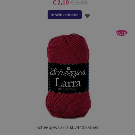
€ 2,10
€ 2,60
In Winkelmand
VOEG
TOE
ACTIE
AAN
VERLANGLIJST
Scheepjes Larra kl.7440 katoen