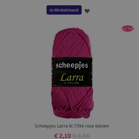
In Winkelmand
VOEG
TOE
ACTIE
AAN
VERLANGLIJST
Scheepjes Larra kl.7394 rose katoen
€ 2,10
€ 2,60