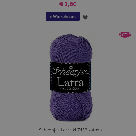
€ 2,60
In Winkelmand
VOEG
TOE
ACTIE
AAN
VERLANGLIJST
Scheepjes Larra kl.7432 katoen