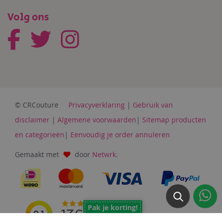
Volg ons
© CRCouture
Privacyverklaring
|
Gebruik van
disclaimer
|
Algemene voorwaarden
|
Sitemap producten
en categorieën
|
Eenvoudig je order annuleren
Gemaakt met
door
Netwrk
.
Pak je korting!