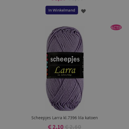
In Winkelmand
VOEG
TOE
ACTIE
AAN
VERLANGLIJST
Scheepjes Larra kl.7396 lila katoen
€ 2,10
€ 2,60