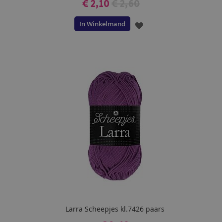
€ 2,10
€ 2,60
In Winkelmand
VOEG
TOE
AAN
VERLANGLIJST
Larra Scheepjes kl.7426 paars