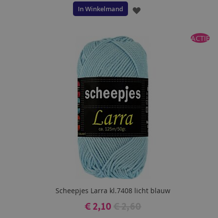
In Winkelmand
VOEG
TOE
ACTIE
AAN
VERLANGLIJST
Scheepjes Larra kl.7408 licht blauw
€ 2,10
€ 2,60