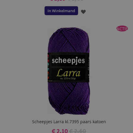
In Winkelmand
VOEG
TOE
ACTIE
AAN
VERLANGLIJST
Scheepjes Larra kl.7395 paars katoen
€ 2,10
€ 2,60