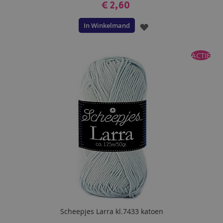
€ 2,60
In Winkelmand
VOEG
TOE
ACTIE
AAN
VERLANGLIJST
Scheepjes Larra kl.7433 katoen