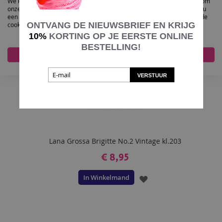
We kunnen deze plaatsen voor analyse van onze bezoekersgegevens, om
VERLANGLIJST
onze website te verbeteren, gepersonaliseerde inhoud te tonen en om u
een geweldige website-ervaring te bieden. Voor meer informatie over de
ONTVANG DE NIEUWSBRIEF EN KRIJG
cookies die we gebruiken opent u de instellingen.
10%
KORTING OP JE EERSTE ONLINE
BESTELLING!
Accepteer alles
Nee, pas aan
VERSTUUR
Lana Grossa Brigitte No.2 Vintage kl.203
€ 8,95
In Winkelmand
VOEG
TOE
AAN