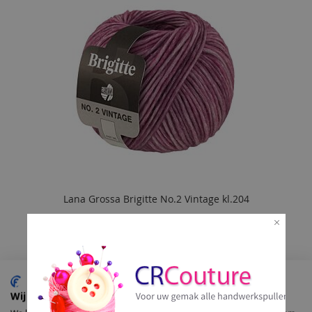
VERLANGLIJST
Lana Grossa Brigitte No.2 Vintage kl.204
€ 8,95
In Winkelmand
VOEG
TOE
Wij gebruiken cookies
AAN