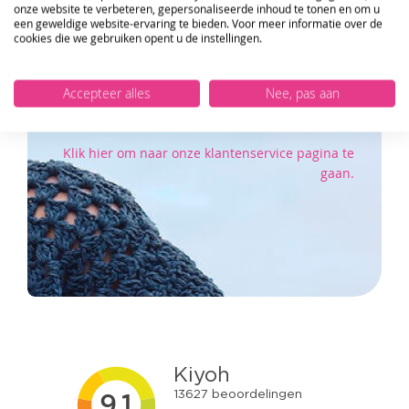
onze website te verbeteren, gepersonaliseerde inhoud te tonen en om u
10%
KORTING OP JE EERSTE ONLINE
een geweldige website-ervaring te bieden. Voor meer informatie over de
Wij staan u graag te woord als u ergens niet
BESTELLING!
cookies die we gebruiken opent u de instellingen.
uitkomt
of vragen heeft over een bepaald product.
VERSTUUR
Of om gezellig een praatje te maken :)
Accepteer alles
Nee, pas aan
Klik hier om naar onze klantenservice pagina te
gaan.