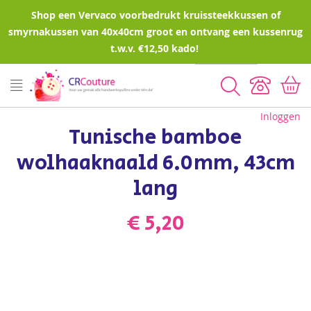
Shop een Vervaco voorbedrukt kruissteekkussen of
smyrnakussen van 40x40cm groot en ontvang een kussenrug
t.w.v. €12,50 kado!
Zoeken
Inloggen
Tunische bamboe
wolhaaknaald 6.0mm, 43cm
lang
€ 5,20
Ga
naar
het
einde