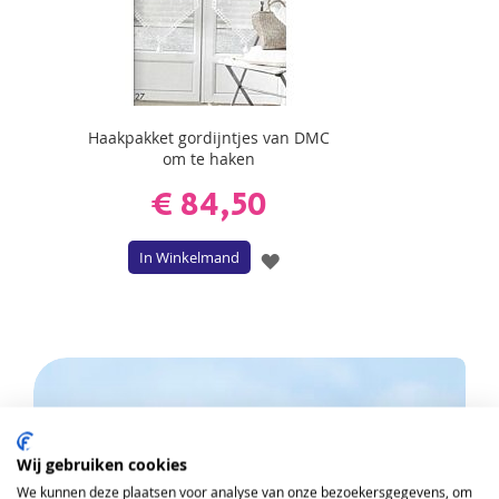
Haakpakket gordijntjes van DMC
om te haken
€ 84,50
In Winkelmand
VOEG
TOE
AAN
VERLANGLIJST
Heeft u vragen?
Wij gebruiken cookies
ONTVANG DE NIEUWSBRIEF EN KRIJG
We kunnen deze plaatsen voor analyse van onze bezoekersgegevens, om