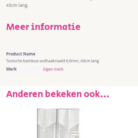
43cm lang.
Meer informatie
Meer
Product Name
informatie
Tunische bamboe wolhaaknaald 6.0mm, 43cm lang
Merk
Eigen merk
Anderen bekeken ook...