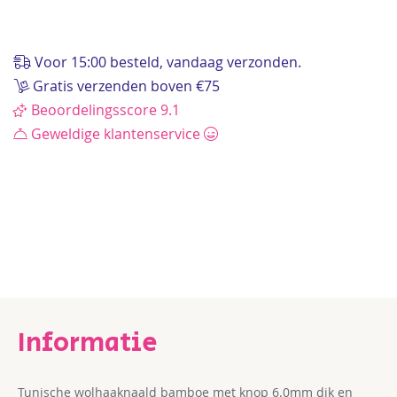
van
de
afbeeldingen-
Voor 15:00 besteld, vandaag verzonden.
gallerij
Gratis verzenden boven €75
Beoordelingsscore 9.1
Geweldige klantenservice
Tunische wolhaaknaald bamboe met knop 6.0mm dik en