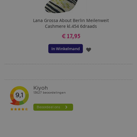
Lana Grossa About Berlin Meilenweit
Cashmere kl.454 6draads
€ 17,95
In Winkelmand
VOEG
TOE
AAN
VERLANGLIJST