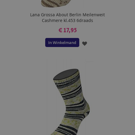
Lana Grossa About Berlin Meilenweit
Cashmere kl.453 6draads
€ 17,95
In Winkelmand
VOEG
TOE
AAN
VERLANGLIJST