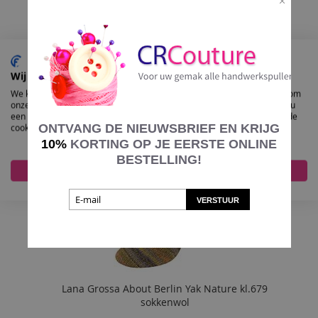
In Winkelmand
VOEG
TOE
AAN
Wij gebruiken cookies
We kunnen deze plaatsen voor analyse van onze bezoekersgegevens, om
VERLANGLIJST
onze website te verbeteren, gepersonaliseerde inhoud te tonen en om u
een geweldige website-ervaring te bieden. Voor meer informatie over de
ONTVANG DE NIEUWSBRIEF EN KRIJG
cookies die we gebruiken opent u de instellingen.
10%
KORTING OP JE EERSTE ONLINE
BESTELLING!
Accepteer alles
Nee, pas aan
VERSTUUR
Lana Grossa About Berlin Yak Nature kl.679
sokkenwol