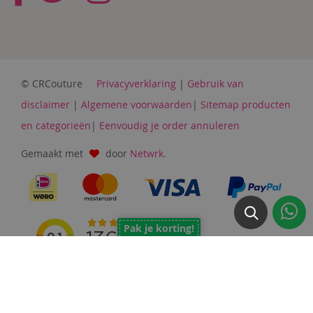
© CRCouture
Privacyverklaring
|
Gebruik van
disclaimer
|
Algemene voorwaarden
|
Sitemap producten
en categorieën
|
Eenvoudig je order annuleren
Gemaakt met
door
Netwrk
.
Pak je korting!