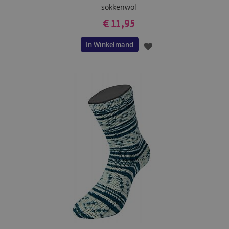
sokkenwol
€ 11,95
In Winkelmand
VOEG
TOE
AAN
VERLANGLIJST