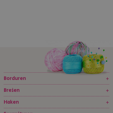
Borduren
+
Breien
+
Haken
+