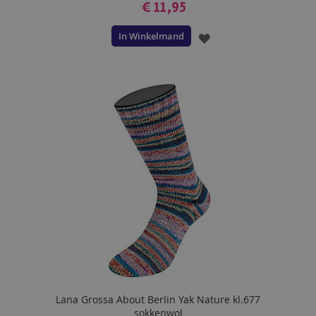
€ 11,95
In Winkelmand
VOEG
TOE
AAN
VERLANGLIJST
Lana Grossa About Berlin Yak Nature kl.677
sokkenwol