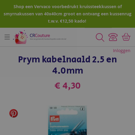
Shop een Vervaco voorbedrukt kruissteekkussen of
smyrnakussen van 40x40cm groot en ontvang een kussenrug
t.w.v. €12,50 kado!
Zoeken
Inloggen
Prym kabelnaald 2.5 en
4.0mm
€ 4,30
Ga
naar
het
einde
van