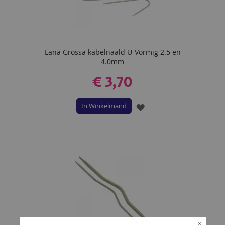
Lana Grossa kabelnaald U-Vormig 2.5 en
4.0mm
€ 3,70
In Winkelmand
VOEG
TOE
AAN
VERLANGLIJST