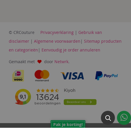
© CRCouture
Privacyverklaring
|
Gebruik van
disclaimer
|
Algemene voorwaarden
|
Sitemap producten
en categorieën
|
Eenvoudig je order annuleren
Gemaakt met
door
Netwrk
.
Pak je korting!
Copyright © 2026 CrCouture.nl. Alle rechten voorbehouden.