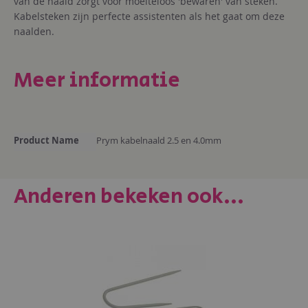
van de naald zorgt voor moeiteloos 'bewaren' van steken.
Kabelsteken zijn perfecte assistenten als het gaat om deze
naalden.
Meer informatie
Meer
Product Name
Prym kabelnaald 2.5 en 4.0mm
informatie
Anderen bekeken ook...