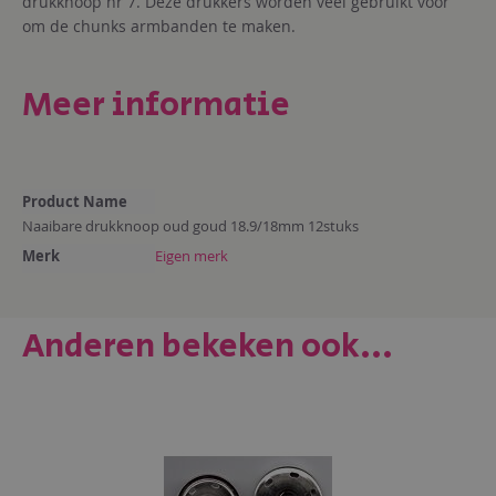
drukknoop nr 7. Deze drukkers worden veel gebruikt voor
om de chunks armbanden te maken.
Meer informatie
Meer
Product Name
informatie
Naaibare drukknoop oud goud 18.9/18mm 12stuks
Merk
Eigen merk
Anderen bekeken ook...