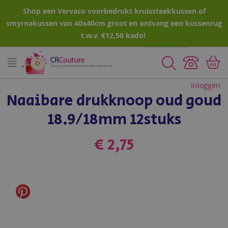
Shop een Vervaco voorbedrukt kruissteekkussen of
smyrnakussen van 40x40cm groot en ontvang een kussenrug
t.w.v. €12,50 kado!
Zoeken
Inloggen
Naaibare drukknoop oud goud
18.9/18mm 12stuks
€ 2,75
Ga
naar
het
einde
van