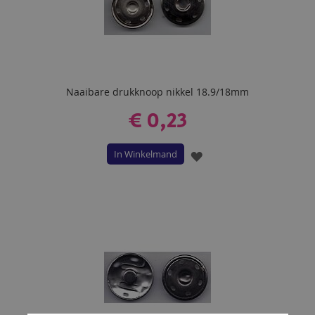
Naaibare drukknoop nikkel 18.9/18mm
€ 0,23
In Winkelmand
VOEG
TOE
AAN
VERLANGLIJST